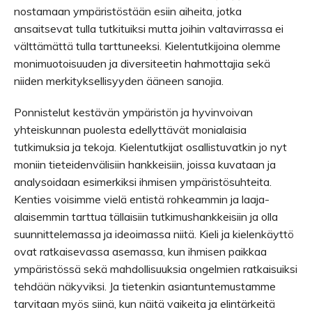
nostamaan ympäristöstään esiin aiheita, jotka
ansaitsevat tulla tutkituiksi mutta joihin valtavirrassa ei
välttämättä tulla tarttuneeksi. Kielentutkijoina olemme
monimuotoisuuden ja diversiteetin hahmottajia sekä
niiden merkityksellisyyden ääneen sanojia.
Ponnistelut kestävän ympäristön ja hyvinvoivan
yhteiskunnan puolesta edellyttävät monialaisia
tutkimuksia ja tekoja. Kielentutkijat osallistuvatkin jo nyt
moniin tieteidenvälisiin hankkeisiin, joissa kuvataan ja
analysoidaan esimerkiksi ihmisen ympäristösuhteita.
Kenties voisimme vielä entistä rohkeammin ja laaja-
alaisemmin tarttua tällaisiin tutkimushankkeisiin ja olla
suunnittelemassa ja ideoimassa niitä. Kieli ja kielenkäyttö
ovat ratkaisevassa asemassa, kun ihmisen paikkaa
ympäristössä sekä mahdollisuuksia ongelmien ratkaisuiksi
tehdään näkyviksi. Ja tietenkin asiantuntemustamme
tarvitaan myös siinä, kun näitä vaikeita ja elintärkeitä