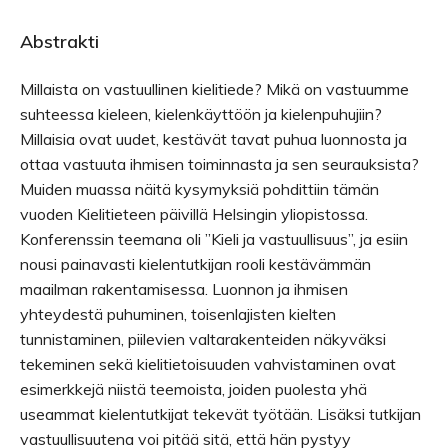
Abstrakti
Millaista on vastuullinen kielitiede? Mikä on vastuumme
suhteessa kieleen, kielenkäyttöön ja kielenpuhujiin?
Millaisia ovat uudet, kestävät tavat puhua luonnosta ja
ottaa vastuuta ihmisen toiminnasta ja sen seurauksista?
Muiden muassa näitä kysymyksiä pohdittiin tämän
vuoden Kielitieteen päivillä Helsingin yliopistossa.
Konferenssin teemana oli ”Kieli ja vastuullisuus”, ja esiin
nousi painavasti kielentutkijan rooli kestävämmän
maailman rakentamisessa. Luonnon ja ihmisen
yhteydestä puhuminen, toisenlajisten kielten
tunnistaminen, piilevien valtarakenteiden näkyväksi
tekeminen sekä kielitietoisuuden vahvistaminen ovat
esimerkkejä niistä teemoista, joiden puolesta yhä
useammat kielentutkijat tekevät työtään. Lisäksi tutkijan
vastuullisuutena voi pitää sitä, että hän pystyy