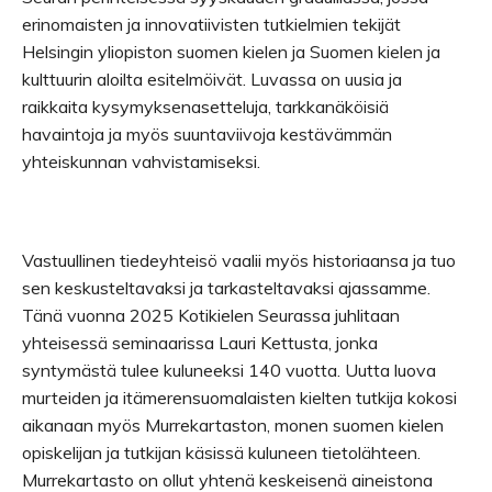
erinomaisten ja innovatiivisten tutkielmien tekijät
Helsingin yliopiston suomen kielen ja Suomen kielen ja
kulttuurin aloilta esitelmöivät. Luvassa on uusia ja
raikkaita kysymyksenasetteluja, tarkkanäköisiä
havaintoja ja myös suuntaviivoja kestävämmän
yhteiskunnan vahvistamiseksi.
Vastuullinen tiedeyhteisö vaalii myös historiaansa ja tuo
sen keskusteltavaksi ja tarkasteltavaksi ajassamme.
Tänä vuonna 2025 Kotikielen Seurassa juhlitaan
yhteisessä seminaarissa Lauri Kettusta, jonka
syntymästä tulee kuluneeksi 140 vuotta. Uutta luova
murteiden ja itämerensuomalaisten kielten tutkija kokosi
aikanaan myös Murrekartaston, monen suomen kielen
opiskelijan ja tutkijan käsissä kuluneen tietolähteen.
Murrekartasto on ollut yhtenä keskeisenä aineistona