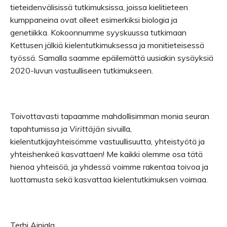
tieteidenvälisissä tutkimuksissa, joissa kielitieteen
kumppaneina ovat olleet esimerkiksi biologia ja
genetiikka. Kokoonnumme syyskuussa tutkimaan
Kettusen jälkiä kielentutkimuksessa ja monitieteisessä
työssä. Samalla saamme epäilemättä uusiakin sysäyksiä
2020-luvun vastuulliseen tutkimukseen.
Toivottavasti tapaamme mahdollisimman monia seuran
tapahtumissa ja
Virittäjän
sivuilla,
kielentutkijayhteisömme vastuullisuutta, yhteistyötä ja
yhteishenkeä kasvattaen! Me kaikki olemme osa tätä
hienoa yhteisöä, ja yhdessä voimme rakentaa toivoa ja
luottamusta sekä kasvattaa kielentutkimuksen voimaa.
Terhi Ainiala