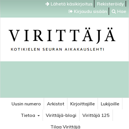
Lähetä käsikirjoitus
Rekisteröidy
Kirjaudu sisään
Hae
Uusin numero
Arkistot
Kirjoittajille
Lukijoille
Tietoa
Virittäjä-blogi
Virittäjä 125
Tilaa Virittäjä