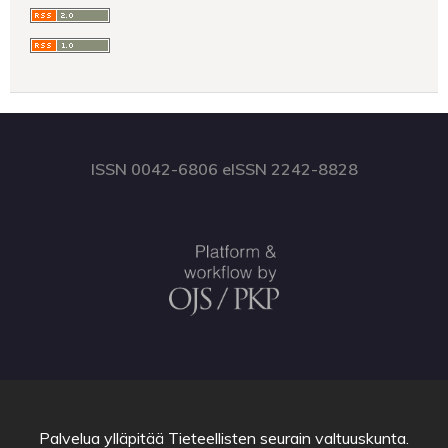
ISSN 0042-6806 eISSN 2242-8828
Palvelua ylläpitää
Tieteellisten seurain valtuuskunta
.