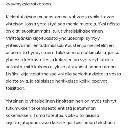
kysymyksiä ratkotaan.
Kielentutkijoina muodostamme vahvan ja vaikuttavan
yhteisön, jossa yhteistyö saa monia muotoja. Yksi näistä
on alati suositummaksi tullut yhteisjulkaiseminen.
Virittäjänkin
kirjoituksista yhä useampi syntyy
yhteisvoimin, eri tutkimussuuntausten ja menetelmien
osaamista hyödyntäen. Tuloksena on tutkimuksia, joissa
yhdessä keskustellen ja kokeillen on syntynyt jotakin
sellaista, mitä kukaan ei yksin olisi voinut saada aikaan.
Lisäksi kirjoittajatiimeissä voi olla senioritutkijoita ja vasta
aloittelevia, ja tällaisissa hankkeissa kaikki oppivat
toisiltaan.
Yhteinen ja yhteisöllinen kirjoittaminen on myös tehnyt
tutkimuksen tekemisestä entistä jaetumman
kokemuksen. Tämä toteutuu, vaikka tällaisissa
kirjoittajatapaamisissa kukin kirjoittaisi omaa tekstiään.