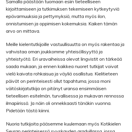
Samalla päästään tuomaan esiin tieteelliseen
kirjoittamiseen ja tutkimuksen tekemiseen kytkeytyviä
epävarmuuksia ja pettymyksiä, mutta myös ilon,
onnistumisen ja oppimisen kokemuksia. Kaiken tämän
arvo on mittava.
Meille kielentutkijoille vastuullisuutta on myös rakentaa ja
vahvistaa oman joukkomme yhteisöllisyyttä ja
yhteistyötä. Eri uravaiheissa olevat lingvistit on tärkeää
saada mukaan, ja ennen kaikkea nuoret tutkijat voivat
vielä kaivata rohkaisua ja väyliä osallistua. Kielitieteen
päivät on perinteisesti ollut tapahtuma, jossa moni
väitöskirjatutkija on pitänyt uransa ensimmäisen
tieteellisen esitelmän, turvallisessa ja mukavan rennossa
ilmapiirissä. Ja näin oli onnekkaasti tänäkin vuonna.
Pidetään tästä kiinni.
Nuoria tutkijoita pääsemme kuulemaan myös Kotikielen
Seuran perinteisessä syyskauden graduillassa, jossa