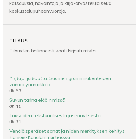
katsauksia, havaintoja ja kirja-arvosteluja sekä
keskustelupuheenvuoroja.
TILAUS
Tilausten hallinnointi vaati kirjautumista.
Yli
,
läpi
ja
kautta
. Suomen grammirakenteiden
voimadynamiikkaa
63
Suvun tarina elää nimissä
45
Lauseiden tekstuaalisesta jäsennyksestä
31
Venäläisperäiset sanat ja niiden merkityksen kehitys
Pohjois-Karjalan murteessa