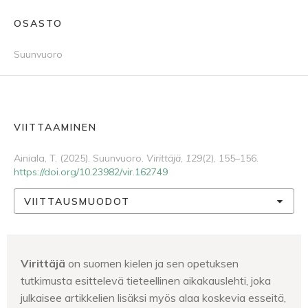
OSASTO
Suunvuoro
VIITTAAMINEN
Ainiala, T. (2025). Suunvuoro.
Virittäjä
,
129
(2), 155–156.
https://doi.org/10.23982/vir.162749
VIITTAUSMUODOT
Virittäjä
on suomen kielen ja sen opetuksen
tutkimusta esittelevä tieteellinen aikakauslehti, joka
julkaisee artikkelien lisäksi myös alaa koskevia esseitä,