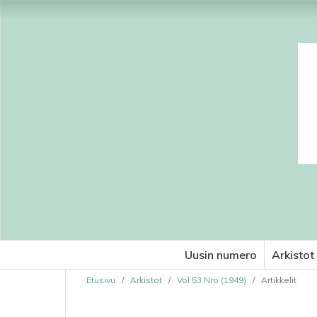
Uusin numero
Arkistot
Etusivu
/
Arkistot
/
Vol 53 Nro (1949)
/
Artikkelit