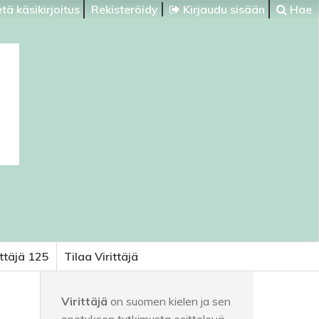
tä käsikirjoitus
Rekisteröidy
Kirjaudu sisään
Hae
ittäjä 125
Tilaa Virittäjä
Virittäjä
on suomen kielen ja sen