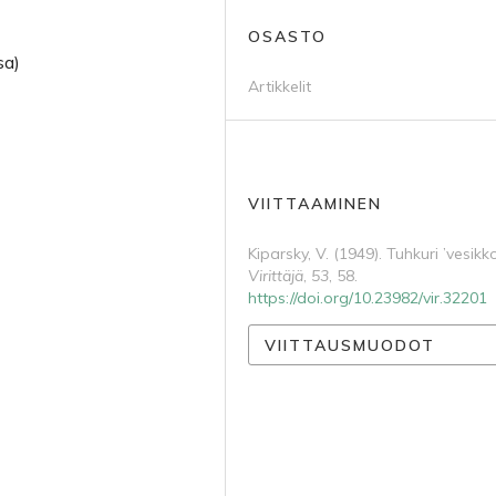
OSASTO
sa)
Artikkelit
VIITTAAMINEN
Kiparsky, V. (1949). Tuhkuri ’vesikko
Virittäjä
,
53
, 58.
https://doi.org/10.23982/vir.32201
VIITTAUSMUODOT