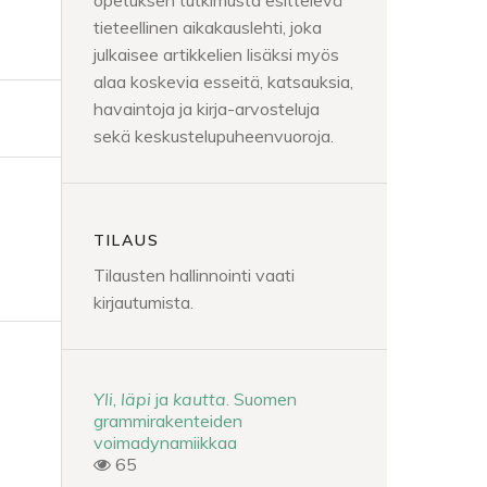
opetuksen tutkimusta esittelevä
tieteellinen aikakauslehti, joka
julkaisee artikkelien lisäksi myös
alaa koskevia esseitä, katsauksia,
havaintoja ja kirja-arvosteluja
sekä keskustelupuheenvuoroja.
TILAUS
Tilausten hallinnointi vaati
kirjautumista.
Yli
,
läpi
ja
kautta
. Suomen
grammirakenteiden
voimadynamiikkaa
65