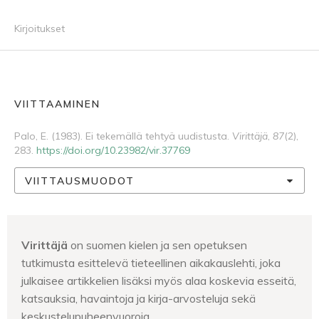
Kirjoitukset
VIITTAAMINEN
Palo, E. (1983). Ei tekemällä tehtyä uudistusta.
Virittäjä
,
87
(2),
283.
https://doi.org/10.23982/vir.37769
VIITTAUSMUODOT
Virittäjä
on suomen kielen ja sen opetuksen
tutkimusta esittelevä tieteellinen aikakauslehti, joka
julkaisee artikkelien lisäksi myös alaa koskevia esseitä,
katsauksia, havaintoja ja kirja-arvosteluja sekä
keskustelupuheenvuoroja.