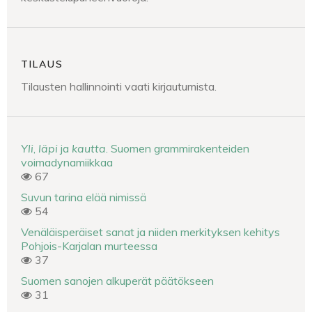
TILAUS
Tilausten hallinnointi vaati kirjautumista.
Yli
,
läpi
ja
kautta
. Suomen grammirakenteiden
voimadynamiikkaa
67
Suvun tarina elää nimissä
54
Venäläisperäiset sanat ja niiden merkityksen kehitys
Pohjois-Karjalan murteessa
37
Suomen sanojen alkuperät päätökseen
31