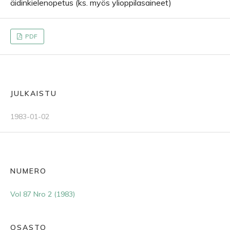
äidinkielenopetus (ks. myös ylioppilasaineet)
PDF
JULKAISTU
1983-01-02
NUMERO
Vol 87 Nro 2 (1983)
OSASTO