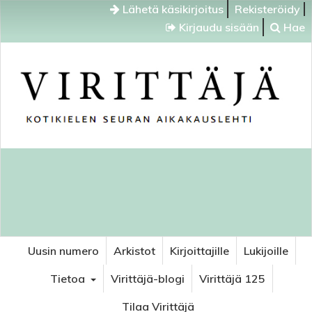
Lähetä käsikirjoitus
Rekisteröidy
Kirjaudu sisään
Hae
Uusin numero
Arkistot
Kirjoittajille
Lukijoille
Tietoa
Virittäjä-blogi
Virittäjä 125
Tilaa Virittäjä