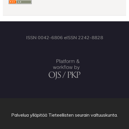
ISSN 0042-6806 eISSN 2242-8828
Palvelua ylläpitää
Tieteellisten seurain valtuuskunta
.