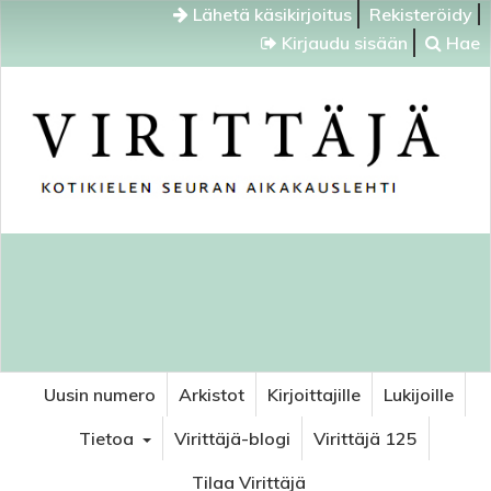
Lähetä käsikirjoitus
Rekisteröidy
Kirjaudu sisään
Hae
Uusin numero
Arkistot
Kirjoittajille
Lukijoille
Tietoa
Virittäjä-blogi
Virittäjä 125
Tilaa Virittäjä