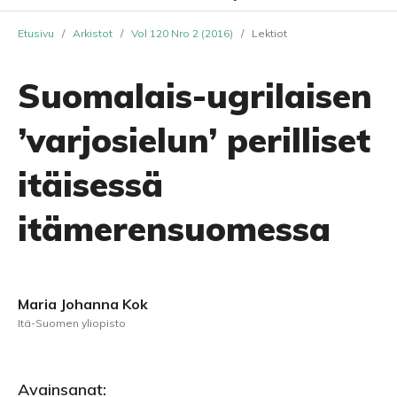
Etusivu
/
Arkistot
/
Vol 120 Nro 2 (2016)
/
Lektiot
Suomalais-ugrilaisen
’varjosielun’ perilliset
itäisessä
itämerensuomessa
Maria Johanna Kok
Itä-Suomen yliopisto
Avainsanat: