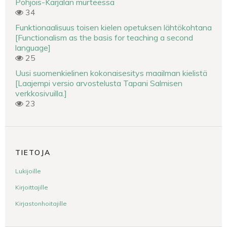
Pohjois-Karjalan murteessa
34
Funktionaalisuus toisen kielen opetuksen lähtökohtana
[Functionalism as the basis for teaching a second
language]
25
Uusi suomenkielinen kokonaisesitys maailman kielistä
[Laajempi versio arvostelusta Tapani Salmisen
verkkosivuilla.]
23
TIETOJA
Lukijoille
Kirjoittajille
Kirjastonhoitajille