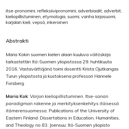
itse-pronomini, refleksiivipronomini, adverbiaalit, adverbit,
kieliopillistuminen, etymologia, suomi, vanha kirjasuomi,
karjalan kieli, vepsä, inkeroinen
Abstrakti
Maria Kokin suomen kielen alaan kuuluva väitöskirja
tarkastettiin Itä-Suomen yliopistossa 29. huhtikuuta
2016. Vastaväittäjänä toimi dosentti Krista Ojutkangas
Turun yliopistosta ja kustoksena professori Hannele
Forsberg.
Maria Kok
:
Varjon kieliopillistuminen.
Itse
-­sanan
paradigman rakenne ja merkityksenkehitys itäisessä
itämerensuomessa
. Publications of the University of
Eastern Finland. Dissertations in Education, Humanities,
and Theology no 83. Joensuu: Itä-Suomen yliopisto