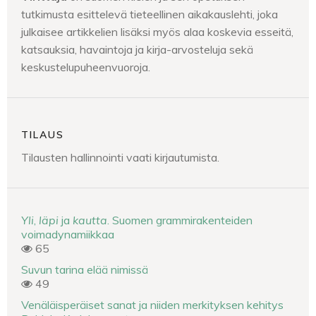
tutkimusta esittelevä tieteellinen aikakauslehti, joka
julkaisee artikkelien lisäksi myös alaa koskevia esseitä,
katsauksia, havaintoja ja kirja-arvosteluja sekä
keskustelupuheenvuoroja.
TILAUS
Tilausten hallinnointi vaati kirjautumista.
Yli
,
läpi
ja
kautta
. Suomen grammirakenteiden
voimadynamiikkaa
65
Suvun tarina elää nimissä
49
Venäläisperäiset sanat ja niiden merkityksen kehitys