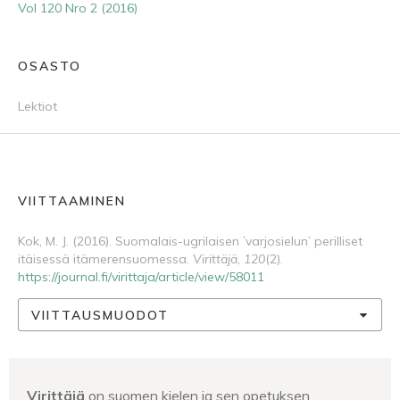
Vol 120 Nro 2 (2016)
OSASTO
Lektiot
VIITTAAMINEN
Kok, M. J. (2016). Suomalais-ugrilaisen ’varjosielun’ perilliset
itäisessä itämerensuomessa.
Virittäjä
,
120
(2).
https://journal.fi/virittaja/article/view/58011
VIITTAUSMUODOT
Virittäjä
on suomen kielen ja sen opetuksen