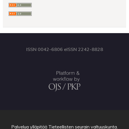
ISSN 0042-6806 eISSN 2242-8828
Palvelua ylläpitää
Tieteellisten seurain valtuuskunta
.