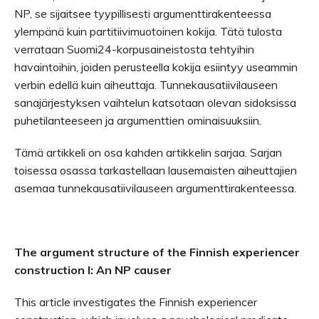
NP, se sijaitsee tyypillisesti argumenttirakenteessa
ylempänä kuin partitiivimuotoinen kokija. Tätä tulosta
verrataan Suomi24-korpusaineistosta tehtyihin
havaintoihin, joiden perusteella kokija esiintyy useammin
verbin edellä kuin aiheuttaja. Tunnekausatiivilauseen
sanajärjestyksen vaihtelun katsotaan olevan sidoksissa
puhetilanteeseen ja argumenttien ominaisuuksiin.
Tämä artikkeli on osa kahden artikkelin sarjaa. Sarjan
toisessa osassa tarkastellaan lausemaisten aiheuttajien
asemaa tunnekausatiivilauseen argumenttirakenteessa.
The argument structure of the Finnish experiencer
construction I: An NP causer
This article investigates the Finnish experiencer