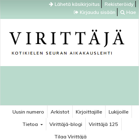
Lähetä käsikirjoitus
Rekisteröidy
Kirjaudu sisään
Hae
Uusin numero
Arkistot
Kirjoittajille
Lukijoille
Tietoa
Virittäjä-blogi
Virittäjä 125
Tilaa Virittäjä