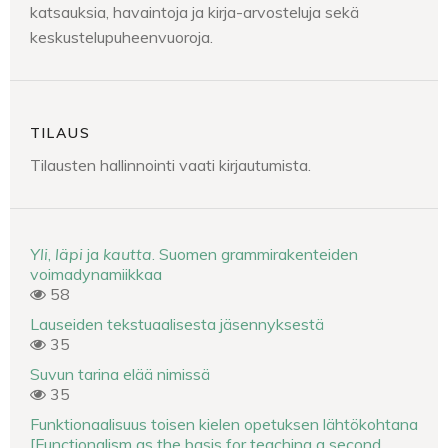
katsauksia, havaintoja ja kirja-arvosteluja sekä
keskustelupuheenvuoroja.
TILAUS
Tilausten hallinnointi vaati kirjautumista.
Yli
,
läpi
ja
kautta
. Suomen grammirakenteiden
voimadynamiikkaa
58
Lauseiden tekstuaalisesta jäsennyksestä
35
Suvun tarina elää nimissä
35
Funktionaalisuus toisen kielen opetuksen lähtökohtana
[Functionalism as the basis for teaching a second