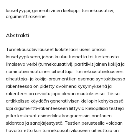
lausetyyppi, generatiivinen kielioppi, tunnekausatiivi,
argumenttirakenne
Abstrakti
Tunnekausatiivilauseet luokitellaan usein omaksi
lausetyypikseen, johon kuuluu tunnetta tai tuntemusta
ilmaiseva verbi (tunnekausatiivi), partitiivisijainen kokija ja
nominatiivimuotoinen aiheuttaja. Tunnekausatiivilauseen
aiheuttaja- ja kokija-argumenttien asemaa syntaktisessa
rakenteessa on pidetty avoimena kysymyksenä ja
rakenteen on arvioitu jopa olevan muutoksessa. Tässä
artikkelissa käydään generatiivisen kieliopin kehyksessä
läpi argumentti-rakenteeseen liittyviä kieliopillisia testejä,
jotka koskevat esimerkiksi kongruenssia, anaforien
sidontaa ja sanajärjestystä. Testien perusteella voidaan
havaita, että kun tunnekausatiivilauseen aiheuttaja on