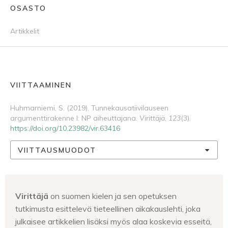
OSASTO
Artikkelit
VIITTAAMINEN
Huhmarniemi, S. (2019). Tunnekausatiivilauseen
argumenttirakenne I: NP aiheuttajana.
Virittäjä
,
123
(3).
https://doi.org/10.23982/vir.63416
VIITTAUSMUODOT
Virittäjä
on suomen kielen ja sen opetuksen
tutkimusta esittelevä tieteellinen aikakauslehti, joka
julkaisee artikkelien lisäksi myös alaa koskevia esseitä,