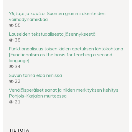
Yli
,
läpi
ja
kautta
. Suomen grammirakenteiden
voimadynamiikkaa
55
Lauseiden tekstuaalisesta jäsennyksestä
38
Funktionaalisuus toisen kielen opetuksen lähtökohtana
[Functionalism as the basis for teaching a second
language]
34
Suvun tarina elää nimissä
22
Venäläisperäiset sanat ja niiden merkityksen kehitys
Pohjois-Karjalan murteessa
21
TIETOJA