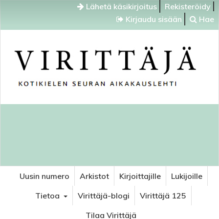
Lähetä käsikirjoitus
Rekisteröidy
Kirjaudu sisään
Hae
Uusin numero
Arkistot
Kirjoittajille
Lukijoille
Tietoa
Virittäjä-blogi
Virittäjä 125
Tilaa Virittäjä