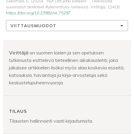
Salomaa, E. (2020). ”Nyt Litti järki käteen!” : Televisiolle
suunnatut direktiivit #ylemmfutis-tviiteissä.
Virittäjä
,
124
(3).
https://doi.org/10.23982/vir.75297
VIITTAUSMUODOT
Virittäjä
on suomen kielen ja sen opetuksen
tutkimusta esittelevä tieteellinen aikakauslehti, joka
julkaisee artikkelien lisäksi myös alaa koskevia esseitä,
katsauksia, havaintoja ja kirja-arvosteluja sekä
keskustelupuheenvuoroja.
TILAUS
Tilausten hallinnointi vaati kirjautumista.