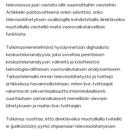
televisiossa juuri vastata sille suunnattuihin viesteihin.
Artikkelin päätavoitteena onkin selvittää, onko
televisiolähetyksen osallistujille kohdistetuilla direktiiveiksi
muotoilluilla viesteillä muita vuorovaikutuksellisia
funktioita.
Tutkimusmenetelmänä hyödynnetään digitaalista
keskustelunanalyysia, joka soveltaa perinteisen
keskustelunanalyysin välineitä ja käsitteistöä
teknologiavälitteisen vuorovaikutuksen analysoimiseen.
Tarkastelemalla rinnan televisiolähetystä ja tviittejä
artikkelissa havainnollistetaan, miten live-tviittaajat
rakentavat sekventiaalisuutta inter­mediaalisesti
suuntautuen samanaikaisesti meneillään olevaan
lähetykseen ja muihin live-tviittaajiin.
Tutkimus osoittaa, että direktiiveiksi muotoilluilla tviiteillä
ei (pelkästään) pyritä ohjaamaan televisiolähetyksen