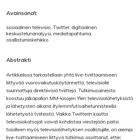
Avainsanat:
sosiaalinen televisio, Twitter, digitaalinen
keskustelunanalyysi, mediatapahtuma,
osallistumiskehikko
Abstrakti
Artikkelissa tarkastellaan yhtä live-tviittaamiseen
liittyvää vuorovaikutuskäytännettä, televisiolle
suunnattuja direktiivisiä tviittejä. Tutkimusaineisto
koostuu jalkapallon MM-kisojen Ylen televisiolähetyksistä
ja lähetysten aikana
#ylemmfutis­
aihetunnisteella
lähetetyistä tviiteistä. Vaikka Twitterin kautta
televisiokatsojat voivat kohdistaa viestejään paitsi
toisilleen myös televisiolähetyksen osallistujille, on aiempi
live-tviittaamiseen liittyvä tutkimus osoittanut, ettei