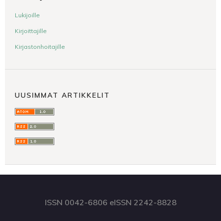
Lukijoille
Kirjoittajille
Kirjastonhoitajille
UUSIMMAT ARTIKKELIT
ISSN 0042-6806 eISSN 2242-8828