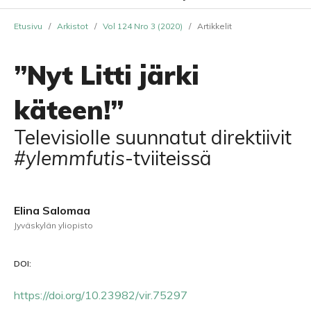
Etusivu
/
Arkistot
/
Vol 124 Nro 3 (2020)
/
Artikkelit
”Nyt Litti järki
käteen!”
Televisiolle suunnatut direktiivit
#ylemmfutis
-tviiteissä
Elina Salomaa
Jyväskylän yliopisto
DOI:
https://doi.org/10.23982/vir.75297