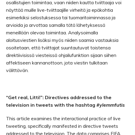
osallistujien toimintaa, vaan niiden kautta tviittaaja voi
näyttää muille live-tviittaajille virheitä ja epäkohtia
esimerkiksi selostuksessa tai tuomaritoiminnassa ja
arvioida ja arvottaa samalla tätä lähetyksessä
meneillään olevaa toimintaa. Analysoimalla
aloitusviestien lisäksi myös niiden saamia vastauksia
osoitetaan, että tviittajat suuntautuvat toistensa
direktiivisissä viesteissä ohjailufunktion sijaan siihen
affektiseen kannanottoon, jota viestin tulkitaan
välittävän.
“Get real, Litti!”: Directives addressed to the
television in tweets with the hashtag
#ylemmfutis
This article examines the interactional practice of live
tweeting, specifically manifested in directive tweets
addressed to the television. The data comprises FIFA