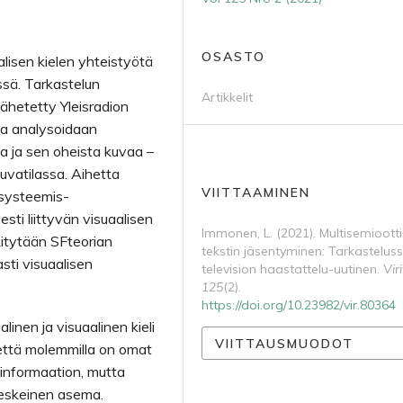
OSASTO
alisen kielen yhteistyötä
ssä. Tarkastelun
Artikkelit
lähetetty Yleisradion
ta analysoidaan
a ja sen oheista kuvaa –
uvatilassa. Aihetta
VIITTAAMINEN
 systeemis-
sesti liittyvän visuaalisen
Immonen, L. (2021). Multisemioott
kitytään SF­teorian
tekstin jäsentyminen: Tarkastelus
sti visuaalisen
television haastattelu-uutinen.
Vir
125
(2).
https://doi.org/10.23982/vir.80364
linen ja visuaalinen kieli
VIITTAUSMUODOT
että molemmilla on omat
 informaation, mutta
eskeinen asema.