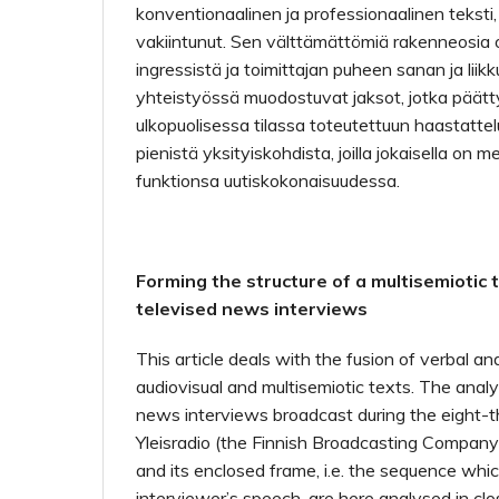
konventionaalinen ja professionaalinen teksti
vakiintunut. Sen välttämättömiä rakenne­osia o
ingressistä ja toimittajan puheen sanan ja lii
yhteistyössä muodostuvat jaksot, jotka päätt
ulkopuolisessa tilassa toteutettuun haastatte
pienistä yksityiskohdista, joilla jokaisella on 
funktionsa uutiskokonaisuudessa.
Forming the structure of a multisemiotic t
televised news interviews
This article deals with the fusion of verbal an
audiovisual and multisemiotic texts. The analy
news interviews broadcast during the eight-
Yleisradio (the Finnish Broadcasting Company
and its enclosed frame, i.e. the sequence whi
interviewer’s speech, are here analysed in clos