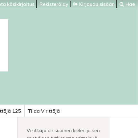
tä käsikirjoitus
Rekisteröidy
Kirjaudu sisään
Hae
ittäjä 125
Tilaa Virittäjä
Virittäjä
on suomen kielen ja sen