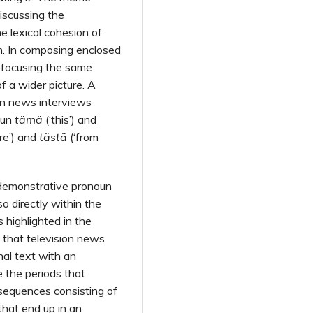
iscussing the
he lexical cohesion of
n. In composing enclosed
n focusing the same
f a wider picture. A
 in news interviews
oun
tämä
(‘this’) and
ere’) and
tästä
(‘from
e demonstrative pronoun
so directly within the
 highlighted in the
 that television news
nal text with an
e the periods that
 sequences consisting of
that end up in an