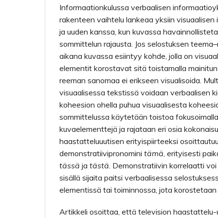
Informaationkulussa verbaalisen informaati
rakenteen vaihtelu lankeaa yksiin visuaalisen
ja uuden kanssa, kun kuvassa havainnollisteta
sommittelun rajausta. Jos selostuksen teem
aikana kuvassa esiintyy kohde, jolla on visua
elementit korostavat sitä toistamalla mainitu
reeman sanomaa ei erikseen visualisoida. Mult
visuaalisessa tekstissä voidaan verbaalisen ki
koheesion ohella puhua visuaalisesta koheesi
sommittelussa käytetään toistoa fokusoimall
kuvaelementtejä ja rajataan eri osia kokonaisu
haastattelu­uutisen erityispiirteeksi osoittautu
demonstratiivipronomini
tämä
, erityisesti paik
tässä
ja
tästä
. Demonstratiivin korrelaatti vo
sisällä sijaita paitsi verbaalisessa selostuks
elementissä tai toiminnossa, jota korostetaan 
Artikkeli osoittaa, että television haastattelu