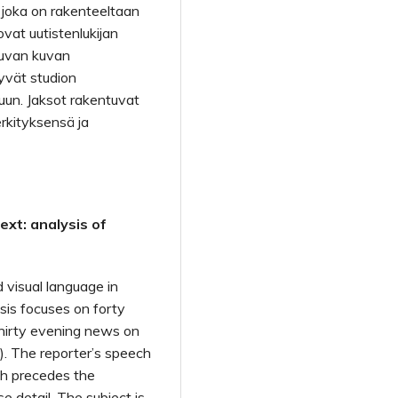
, joka on rakenteeltaan
vat uutistenlukijan
kkuvan kuvan
yvät studion
luun. Jaksot rakentuvat
merkityksensä ja
ext: analysis of
d visual language in
sis focuses on forty
thirty evening news on
). The reporter’s speech
ch precedes the
e detail. The subject is