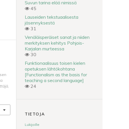
Suvun tarina elää nimissä
45
Lauseiden tekstuaalisesta
jäsennyksestä
31
Venäläisperäiset sanat ja niiden
merkityksen kehitys Pohjois-
Karjalan murteessa
30
Funktionaalisuus toisen kielen
opetuksen lähtökohtana
[Functionalism as the basis for
isen
teaching a second language]
sa
24
ittäjä
,
TIETOJA
Lukijoille