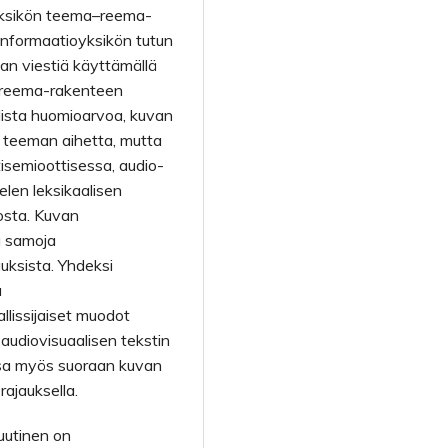
oyksikön teema–reema-
 informaatioyksikön tutun
an viestiä käyttämällä
a–reema-rakenteen
alista huomioarvoa, kuvan
n teeman aihetta, mutta
isemioottisessa, audio­
elen leksikaalisen
osta. Kuvan
a samoja
uksista. Yhdeksi
u
allis­sijaiset muodot
i audiovisuaalisen tekstin
essa myös suoraan kuvan
rajauksella.
-uutinen on