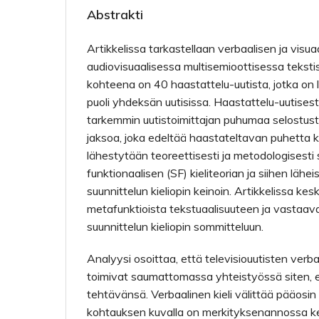
Abstrakti
Artikkelissa tarkastellaan verbaalisen ja visua
audiovisuaalisessa multisemioottisessa teksti
kohteena on 40 haastattelu-uutista, jotka on 
puoli yhdeksän uutisissa. Haastattelu-uutises
tarkemmin uutistoimittajan puhumaa selostust
jaksoa, joka edeltää haastateltavan puhetta k
lähestytään teoreettisesti ja metodologisesti
funktionaalisen (SF) kieliteorian ja siihen lähei
suunnittelun kieliopin keinoin. Artikkelissa kes
metafunktioista tekstuaalisuuteen ja vastaava
suunnittelun kieliopin sommitteluun.
Analyysi osoittaa, että televisiouutisten verbaa
toimivat saumattomassa yhteistyössä siten, 
tehtävänsä. Verbaalinen kieli välittää pääosin
kohtauksen kuvalla on merkityksenannossa k