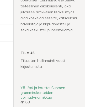
opetuksen tutkimusta esittelevä
tieteellinen aikakauslehti, joka
julkaisee artikkelien lisäksi myös
alaa koskevia esseitä, katsauksia,
havaintoja ja kirja-arvosteluja
sekä keskustelupuheenvuoroja.
TILAUS
Tilausten hallinnointi vaati
kirjautumista.
Yli
,
läpi
ja
kautta
. Suomen
grammirakenteiden
voimadynamiikkaa
63