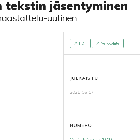
n tekstin jäsentyminen
haastattelu-uutinen
PDF
Verkkoliite
JULKAISTU
2021-06-17
NUMERO
Vol 125 Nro 2 (2021)