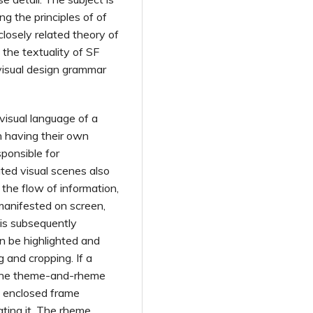
g the principles of of
losely related theory of
 the textuality of SF
visual design grammar
visual language of a
h having their own
sponsible for
ted visual scenes also
 the flow of information,
manifested on screen,
is subsequently
n be highlighted and
g and cropping. If a
 the theme-and-rheme
he enclosed frame
ating it. The rheme