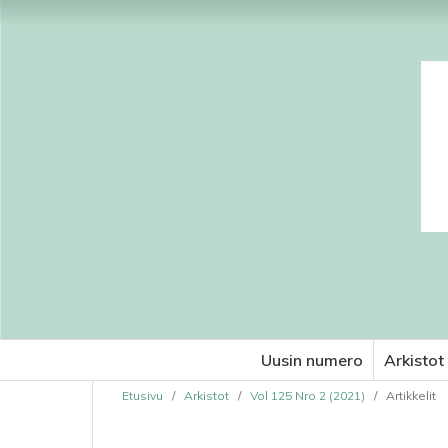
Uusin numero
Arkistot
Etusivu
/
Arkistot
/
Vol 125 Nro 2 (2021)
/
Artikkelit