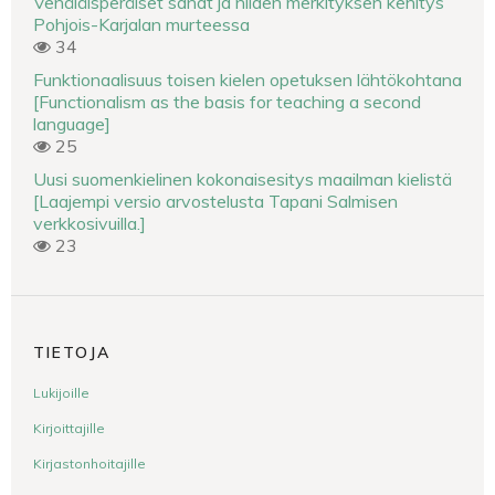
Venäläisperäiset sanat ja niiden merkityksen kehitys
Pohjois-Karjalan murteessa
34
Funktionaalisuus toisen kielen opetuksen lähtökohtana
[Functionalism as the basis for teaching a second
language]
25
Uusi suomenkielinen kokonaisesitys maailman kielistä
[Laajempi versio arvostelusta Tapani Salmisen
verkkosivuilla.]
23
TIETOJA
Lukijoille
Kirjoittajille
Kirjastonhoitajille