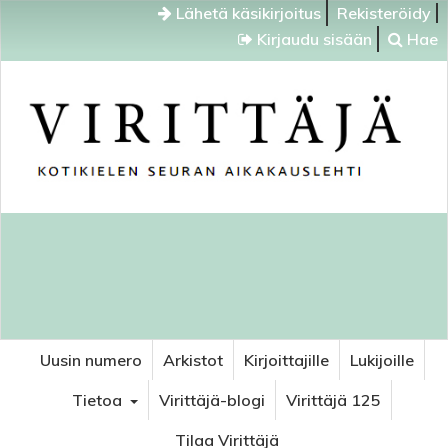
Lähetä käsikirjoitus
Rekisteröidy
Kirjaudu sisään
Hae
Uusin numero
Arkistot
Kirjoittajille
Lukijoille
Tietoa
Virittäjä-blogi
Virittäjä 125
Tilaa Virittäjä