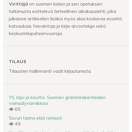
Virittäjä
on suomen kielen ja sen opetuksen
tutkimusta esittelevä tieteellinen aikakauslehti, joka
julkaisee artikkelien lisäksi myös alaa koskevia esseitä,
katsauksia, havaintoja ja kirja-arvosteluja sekä
keskustelupuheenvuoroja.
TILAUS
Tilausten hallinnointi vaati kirjautumista.
Yli
,
läpi
ja
kautta
. Suomen grammirakenteiden
voimadynamiikkaa
65
Suvun tarina elää nimissä
49