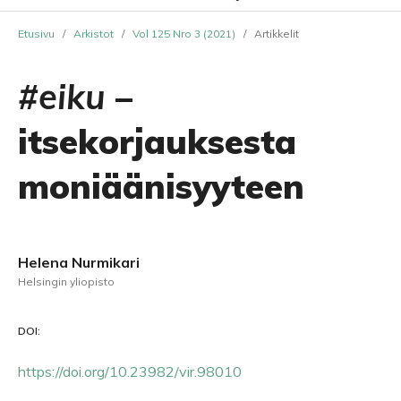
Etusivu
/
Arkistot
/
Vol 125 Nro 3 (2021)
/
Artikkelit
#eiku
–
itsekorjauksesta
moniäänisyyteen
Helena Nurmikari
Helsingin yliopisto
DOI:
https://doi.org/10.23982/vir.98010