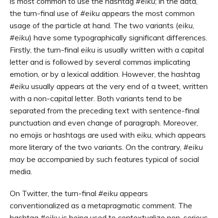
is most common to use the hashtag
#eiku
; in the data,
the turn-final use of
#eiku
appears the most common
usage of the particle at hand. The two variants (
eiku
,
#eiku
) have some typographically significant differences.
Firstly, the turn-final
eiku
is usually written with a capital
letter and is followed by several commas implicating
emotion, or by a lexical addition. However, the hashtag
#eiku
usually appears at the very end of a tweet, written
with a non-capital letter. Both variants tend to be
separated from the preceding text with sentence-final
punctuation and even change of paragraph. Moreover,
no emojis or hashtags are used with
eiku
, which appears
more literary of the two variants. On the contrary,
#eiku
may be accompanied by such features typical of social
media.
On Twitter, the turn-final
#eiku
appears
conventionalized as a metapragmatic comment. The
hashtag
#eiku
is being used to contextualize non-serious