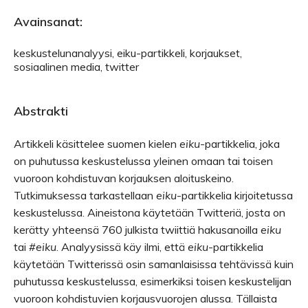
Avainsanat:
keskustelunanalyysi, eiku-partikkeli, korjaukset,
sosiaalinen media, twitter
Abstrakti
Artikkeli käsittelee suomen kielen
eiku
-partikkelia, joka
on puhutussa keskustelussa yleinen omaan tai toisen
vuoroon kohdistuvan korjauksen aloituskeino.
Tutkimuksessa tarkastellaan
eiku
-partikkelia kirjoitetussa
keskustelussa. Aineistona käytetään Twitteriä, josta on
kerätty yhteensä 760 julkista twiittiä hakusanoilla
eiku
tai
#eiku
. Analyysissä käy ilmi, että
eiku
-partikkelia
käytetään Twitterissä osin samanlaisissa tehtävissä kuin
puhutussa keskustelussa, esimerkiksi toisen keskustelijan
vuoroon kohdistuvien korjausvuorojen alussa. Tällaista