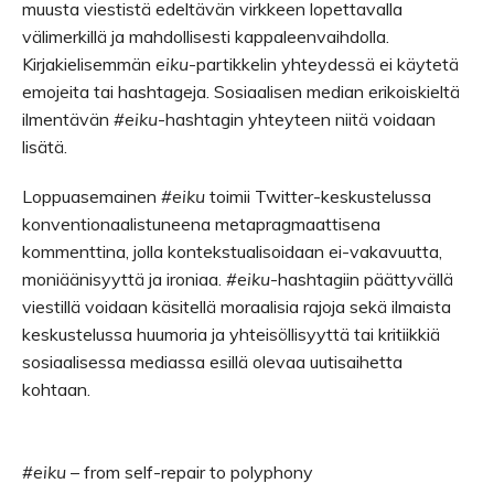
muusta viestistä edeltävän virkkeen lopettavalla
välimerkillä ja mahdollisesti kappaleenvaihdolla.
Kirjakielisemmän
eiku
-partikkelin yhteydessä ei käytetä
emojeita tai hashtageja. Sosiaalisen median erikoiskieltä
ilmentävän
#eiku
-hashtagin yhteyteen niitä voidaan
lisätä.
Loppuasemainen
#eiku
toimii Twitter-keskustelussa
konventionaalistuneena metapragmaattisena
kommenttina, jolla kontekstualisoidaan ei-vakavuutta,
moniäänisyyttä ja ironiaa.
#eiku
-hashtagiin päättyvällä
viestillä voidaan käsitellä moraalisia rajoja sekä ilmaista
keskustelussa huumoria ja yhteisöllisyyttä tai kritiikkiä
sosiaalisessa mediassa esillä olevaa uutisaihetta
kohtaan.
#eiku
– from self-repair to polyphony