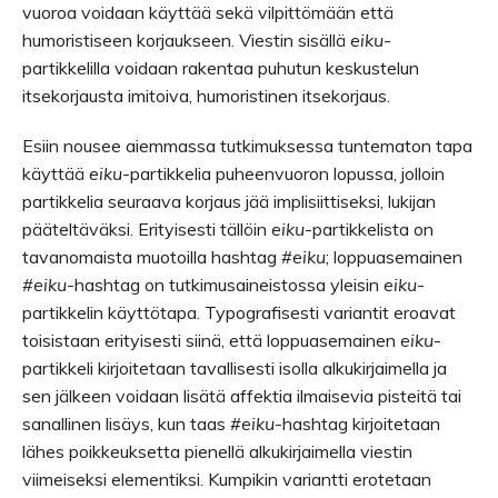
vuoroa voidaan käyttää sekä vilpittömään että
humoristiseen korjaukseen. Viestin sisällä
eiku
-
partikkelilla voidaan rakentaa puhutun keskustelun
itsekorjausta imitoiva, humoristinen itsekorjaus.
Esiin nousee aiemmassa tutkimuksessa tuntematon tapa
käyttää
eiku
-partikkelia puheenvuoron lopussa, jolloin
partikkelia seuraava korjaus jää implisiittiseksi, lukijan
pääteltäväksi. Erityisesti tällöin
eiku
-partikkelista on
tavanomaista muotoilla hashtag
#eiku
; loppuasemainen
#eiku
-hashtag on tutkimusaineistossa yleisin
eiku
-
partikkelin käyttötapa. Typografisesti variantit eroavat
toisistaan erityisesti siinä, että loppuasemainen
eiku
-
partikkeli kirjoitetaan tavallisesti isolla alkukirjaimella ja
sen jälkeen voidaan lisätä affektia ilmaisevia pisteitä tai
sanallinen lisäys, kun taas
#eiku
-hashtag kirjoitetaan
lähes poikkeuksetta pienellä alkukirjaimella viestin
viimeiseksi elementiksi. Kumpikin variantti erotetaan