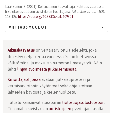
Laakkonen, E. (2021). Kohtuullinen kasvattaja: Kohtuus vaarassa -
liike ekososiaalisen sivistyksen tuottajana.
Aikuiskasvatus
,
41
(2),
113-126.
https://doi.org/10.33336/aik.109321
VIITTAUSMUODOT
Aikuiskasvatus
on vertaisarvioitu tiedelehti, joka
ilmestyy neljä kertaa vuodessa. Se on luettavissa
välittömästi ja maksutta numeron ilmestyttyä. Näin
lehti
linjaa avoimesta julkaisemisesta
.
Kirjoittajaohjeissa
avataan julkaisuprosessi ja
vertaisarvioinnin käytänteet sekä ohjeistetaan
lähteiden käytöstä ja kielenhuollosta.
Tutustu Kansanvalistusseuran
tietosuojaselosteeseen
.
Tilaamalla sivistyksen
uutiskirjeen
pysyt ajan tasalla