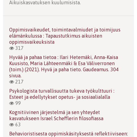
Aikuiskasvatuksen kuulumisista.
Oppimisvaikeudet, toimintavalmiudet ja toimijuus
elämänkulussa : Tapaustutkimus aikuisten
oppimisvaikeuksista
317
Hyvää ja pahaa tietoa : Ilari Hetemäki, Anna-Kaisa
Kuusisto, Maria Lähteenmäki & Esa Väliverronen
(toim.) (2021). Hyvä ja paha tieto. Gaudeamus. 304
sivua.
217
Psykologista turvallisuutta tukeva työkulttuuri :
Esteet ja edellytykset opetus- ja sosiaalialalla
99
Kognitiivinen järjestelmä ja sen yhteydet
kasvatukseen Israel Schefflerin filosofiassa
63
Behavioristisesta oppimiskäsityksestä reflektiiviseen: