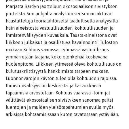
Marjatta Bardyn jaotteluun ekososiaalisen sivistyksen
piirteistä. Sen pohjalta analysoin seitsemän aktiivin
haastatteluja teorialähtöisellä laadullisella analyysilla:
hain aineistosta vastuullisuuden, kohtuullisuuden ja
ihmistenvälisyyden kuvauksia. Tausta-aineistona ovat
liikkeen julkaisut ja osallistuva havainnointi. Tulosten
mukaan Kohtuus vaarassa -ryhmässä vastuullisuus
ymmärretään laajana, koko elonkehää koskevana
huolenpitona. Liikkeen ytimessä oleva kohtuullisuus on
kulutuskriittisyyttä, hankkimista tarpeen mukaan.
Luonnonvarojen käytön tulee olla kohtuuden rajoissa.
Ihmistenvälisyys on keskeistä, ja kasvokkaisia
tapaamisia arvostetaan. Kohtuus vaarassa -toimijat
välittävät ekososiaalisen sivistyksen sanomaa paitsi
luentojen ja muiden yleisötapahtumien avulla myös
arkisissa kohtaamisissaan kuten tavatessaan ystäviään.