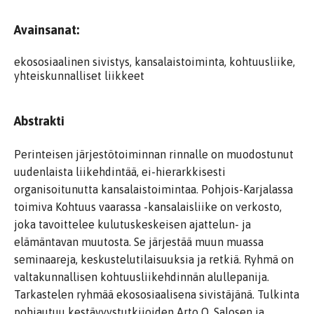
Avainsanat:
ekososiaalinen sivistys, kansalaistoiminta, kohtuusliike,
yhteiskunnalliset liikkeet
Abstrakti
Perinteisen järjestötoiminnan rinnalle on muodostunut
uudenlaista liikehdintää, ei-hierarkkisesti
organisoitunutta kansalaistoimintaa. Pohjois-Karjalassa
toimiva Kohtuus vaarassa -kansalaisliike on verkosto,
joka tavoittelee kulutuskeskeisen ajattelun- ja
elämäntavan muutosta. Se järjestää muun muassa
seminaareja, keskustelutilaisuuksia ja retkiä. Ryhmä on
valtakunnallisen kohtuusliikehdinnän alullepanija.
Tarkastelen ryhmää ekososiaalisena sivistäjänä. Tulkinta
pohjautuu kestävyystutkijoiden Arto O. Salosen ja