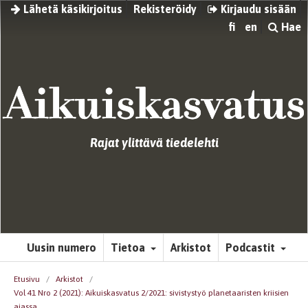
Lähetä käsikirjoitus
Rekisteröidy
Kirjaudu sisään
fi
en
Hae
Rajat ylittävä tiedelehti
Uusin numero
Tietoa
Arkistot
Podcastit
Etusivu
/
Arkistot
/
Vol 41 Nro 2 (2021): Aikuiskasvatus 2/2021: sivistystyö planetaaristen kriisien
ajassa