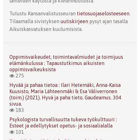
lähteiden käytöstä ja kielenhuollosta.
Tutustu Kansanvalistusseuran
tietosuojaselosteeseen
.
Tilaamalla sivistyksen
uutiskirjeen
pysyt ajan tasalla
Aikuiskasvatuksen kuulumisista.
Oppimisvaikeudet, toimintavalmiudet ja toimijuus
elämänkulussa : Tapaustutkimus aikuisten
oppimisvaikeuksista
275
Hyvää ja pahaa tietoa : Ilari Hetemäki, Anna-Kaisa
Kuusisto, Maria Lähteenmäki & Esa Väliverronen
(toim.) (2021). Hyvä ja paha tieto. Gaudeamus. 304
sivua.
183
Psykologista turvallisuutta tukeva työkulttuuri :
Esteet ja edellytykset opetus- ja sosiaalialalla
101