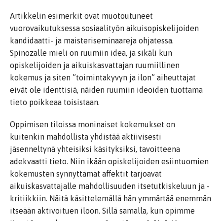
Artikkelin esimerkit ovat muotoutuneet
vuorovaikutuksessa sosiaalityön aikuisopiskelijoiden
kandidaatti- ja maisteriseminaareja ohjatessa.
Spinozalle mieli on ruumiin idea, ja sikäli kun
opiskelijoiden ja aikuiskasvattajan ruumiillinen
kokemus ja siten ”toimintakyvyn ja ilon” aiheuttajat
eivät ole identtisiä, näiden ruumiin ideoiden tuottama
tieto poikkeaa toisistaan.
Oppimisen tiloissa moninaiset kokemukset on
kuitenkin mahdollista yhdistää aktiivisesti
jäsenneltynä yhteisiksi käsityksiksi, tavoitteena
adekvaatti tieto. Niin ikään opiskelijoiden esiintuomien
kokemusten synnyttämät affektit tarjoavat
aikuiskasvattajalle mahdollisuuden itsetutkiskeluun ja -
kritiikkiin. Näitä käsittelemällä hän ymmärtää enemmän
itseään aktivoituen iloon. Sillä samalla, kun opimme