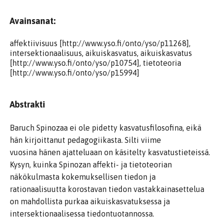
Avainsanat:
affektiivisuus [http://www.yso.fi/onto/yso/p11268],
intersektionaalisuus, aikuiskasvatus, aikuiskasvatus
[http://www.yso.fi/onto/yso/p10754], tietoteoria
[http://www.yso.fi/onto/yso/p15994]
Abstrakti
Baruch Spinozaa ei ole pidetty kasvatusfilosofina, eikä
hän kirjoittanut pedagogiikasta. Silti viime
vuosina hänen ajatteluaan on käsitelty kasvatustieteissä.
Kysyn, kuinka Spinozan affekti- ja tietoteorian
näkökulmasta kokemuksellisen tiedon ja
rationaalisuutta korostavan tiedon vastakkainasettelua
on mahdollista purkaa aikuiskasvatuksessa ja
intersektionaalisessa tiedontuotannossa.