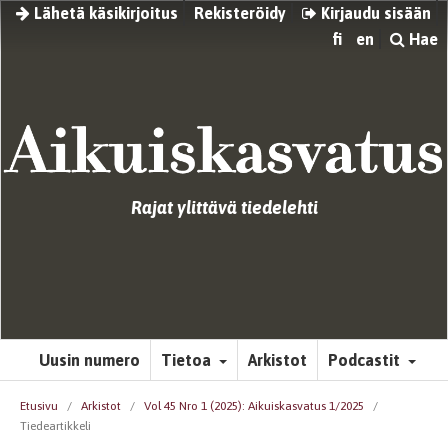
Lähetä käsikirjoitus
Rekisteröidy
Kirjaudu sisään
fi
en
Hae
Rajat ylittävä tiedelehti
Uusin numero
Tietoa
Arkistot
Podcastit
Etusivu
/
Arkistot
/
Vol 45 Nro 1 (2025): Aikuiskasvatus 1/2025
/
Tiedeartikkeli