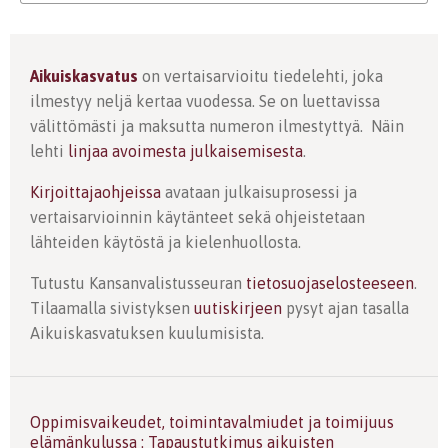
Aikuiskasvatus
on vertaisarvioitu tiedelehti, joka
ilmestyy neljä kertaa vuodessa. Se on luettavissa
välittömästi ja maksutta numeron ilmestyttyä. Näin
lehti
linjaa avoimesta julkaisemisesta
.
Kirjoittajaohjeissa
avataan julkaisuprosessi ja
vertaisarvioinnin käytänteet sekä ohjeistetaan
lähteiden käytöstä ja kielenhuollosta.
Tutustu Kansanvalistusseuran
tietosuojaselosteeseen
.
Tilaamalla sivistyksen
uutiskirjeen
pysyt ajan tasalla
Aikuiskasvatuksen kuulumisista.
Oppimisvaikeudet, toimintavalmiudet ja toimijuus
elämänkulussa : Tapaustutkimus aikuisten