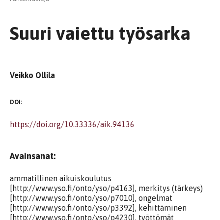
Suuri vaiettu työsarka
Veikko Ollila
DOI:
https://doi.org/10.33336/aik.94136
Avainsanat:
ammatillinen aikuiskoulutus
[http://www.yso.fi/onto/yso/p4163], merkitys (tärkeys)
[http://www.yso.fi/onto/yso/p7010], ongelmat
[http://www.yso.fi/onto/yso/p3392], kehittäminen
[http://www.yso.fi/onto/yso/p4230], työttömät