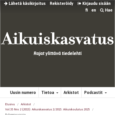
Lähetä käsikirjoitus
Rekisteröidy
Kirjaudu sisään
fi
en
Hae
Rajat ylittävä tiedelehti
Uusin numero
Tietoa
Arkistot
Podcastit
Etusivu
/
Arkistot
/
Vol 35 Nro 2 (2015): Aikuiskasvatus 2/2015: Aikuiskoulutus 2025
/
Puheenvuoroja