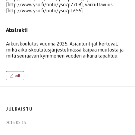
[http://www.yso.fi/onto/yso/p7708], vaikuttavuus
[http://www.yso.fi/onto/yso/p1655]
Abstrakti
Aikuiskoulutus vuonna 2025: Asiantuntijat kertovat,
mikä aikuiskoulutusjärjestelmässä kaipaa muutosta ja
mitä seuraavan kymmenen vuoden aikana tapahtuu.
pdf
JULKAISTU
2015-05-15