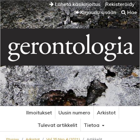
Lähetä käsikirjoitus
Rekisteröidy
Kirjaudu sisään
Hae
Ilmoitukset
Uusin numero
Arkistot
Tulevat artikkelit
Tietoa
Etusivu
/
Arkistot
/
Vol 35 Nro 4 (2021)
/
Artikkelit