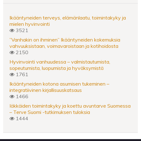
Ikääntyneiden terveys, elämänlaatu, toimintakyky ja
mielen hyvinvointi
3521
”Vanhakin on ihminen” Ikääntyneiden kokemuksia
vahvuuksistaan, voimavaroistaan ja kotihoidosta
2150
Hyvinvointi vanhuudessa – valmistautumista,
sopeutumista, luopumista ja hyväksymistä
1761
Ikääntyneiden kotona asumisen tukeminen –
integratiivinen kirjallisuuskatsaus
1466
Iäkkäiden toimintakyky ja koettu avuntarve Suomessa
– Terve Suomi -tutkimuksen tuloksia
1444