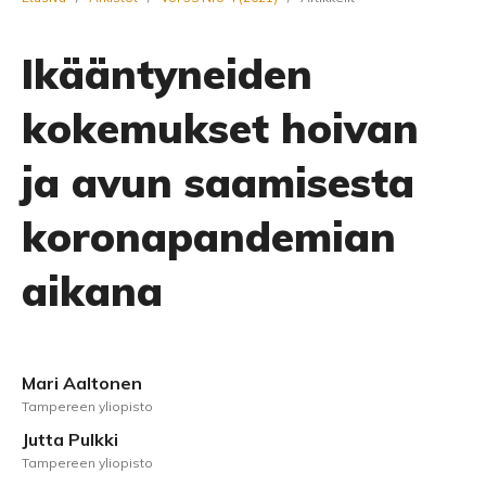
Ikääntyneiden
kokemukset hoivan
ja avun saamisesta
koronapandemian
aikana
Mari Aaltonen
Tampereen yliopisto
Jutta Pulkki
Tampereen yliopisto