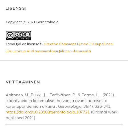
LISENSSI
Copyright (c) 2021 Gerontologia
Tämä työ on lisensoitu
Creative Commons Nimeä-EiKaupallinen-
EiMuutoksia 4.0 Kansainvälinen Julkinen -lisenssillä
.
VIITTAAMINEN
Aaltonen, M., Pulkki, J. ., Teräväinen, P., & Forma, L. . (2021).
Ikääntyneiden kokemukset hoivan ja avun saamisesta
koronapandemian aikana .
Gerontologia
,
35
(4), 326-341.
https://doi.org/10.23989/gerontologia.107721
(Original work
published 2021)