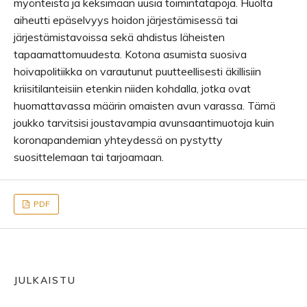
myönteistä ja keksimään uusia toimintatapoja. Huolta
aiheutti epäselvyys hoidon järjestämisessä tai
järjestämistavoissa sekä ahdistus läheisten
tapaamattomuudesta. Kotona asumista suosiva
hoivapolitiikka on varautunut puutteellisesti äkillisiin
kriisitilanteisiin etenkin niiden kohdalla, jotka ovat
huomattavassa määrin omaisten avun varassa. Tämä
joukko tarvitsisi joustavampia avunsaantimuotoja kuin
koronapandemian yhteydessä on pystytty
suosittelemaan tai tarjoamaan.
PDF
JULKAISTU