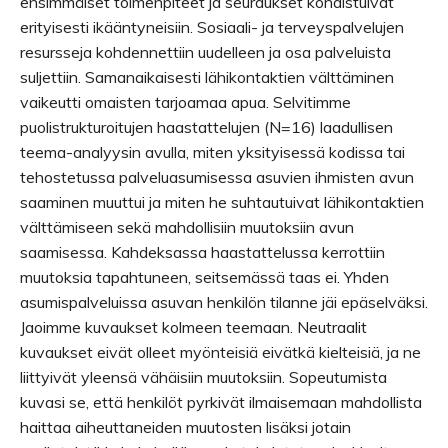
ensimmäiset toimenpiteet ja seuraukset kohdistuivat
erityisesti ikääntyneisiin. Sosiaali- ja terveyspalvelujen
resursseja kohdennettiin uudelleen ja osa palveluista
suljettiin. Samanaikaisesti lähikontaktien välttäminen
vaikeutti omaisten tarjoamaa apua. Selvitimme
puolistrukturoitujen haastattelujen (N=16) laadullisen
teema-analyysin avulla, miten yksityisessä kodissa tai
tehostetussa palveluasumisessa asuvien ihmisten avun
saaminen muuttui ja miten he suhtautuivat lähikontaktien
välttämiseen sekä mahdollisiin muutoksiin avun
saamisessa. Kahdeksassa haastattelussa kerrottiin
muutoksia tapahtuneen, seitsemässä taas ei. Yhden
asumispalveluissa asuvan henkilön tilanne jäi epäselväksi.
Jaoimme kuvaukset kolmeen teemaan. Neutraalit
kuvaukset eivät olleet myönteisiä eivätkä kielteisiä, ja ne
liittyivät yleensä vähäisiin muutoksiin. Sopeutumista
kuvasi se, että henkilöt pyrkivät ilmaisemaan mahdollista
haittaa aiheuttaneiden muutosten lisäksi jotain