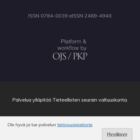
ISSN 0784-0039 eISSN 2489-494X
Palvelua ylläpitää
Tieteellisten seurain valtuuskunta
.
Ole hyvä ja lue palvelun
tietosuojaseloste
Hyväksyn