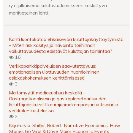
ry:n julkaisema kulutustutkimukseen keskittyvä
monitieteinen lehti.
Kohti luontokatoa ehkäisevää kuluttajakäyttäytymistä
- Miten riskikäsitys ja havainto toiminnan
vaikuttavuudesta edistävät kuluttajan toimintaa?
16
Verkkopankkipalveluiden saavutettavuus:
emotionaalisen ulottuvuuden huomioiminen
asiakaskokemuksen kehittämisessä
3
Maitomyytit mediakuohun keskellä –
Gastronationalismin ja gastroplanetaarisuuden
kuluttajadiskurssit kaurajuomakampanjan uutisoinnin
verkkokeskusteluissa
2
Kirja-arvio: Shiller, Robert: Narrative Economics: How
Stories Go Viral & Drive Major Economic Events