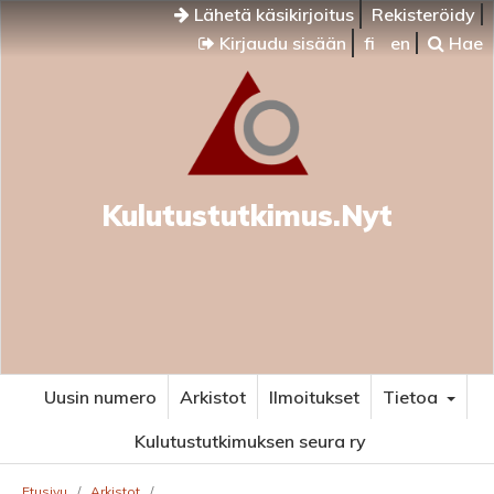
Lähetä käsikirjoitus
Rekisteröidy
Kirjaudu sisään
fi
en
Hae
Kulutustutkimus.Nyt
Uusin numero
Arkistot
Ilmoitukset
Tietoa
Kulutustutkimuksen seura ry
Etusivu
/
Arkistot
/