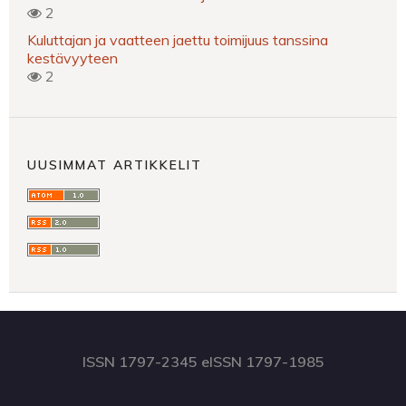
2
Kuluttajan ja vaatteen jaettu toimijuus tanssina
kestävyyteen
2
UUSIMMAT ARTIKKELIT
ISSN 1797-2345 eISSN 1797-1985