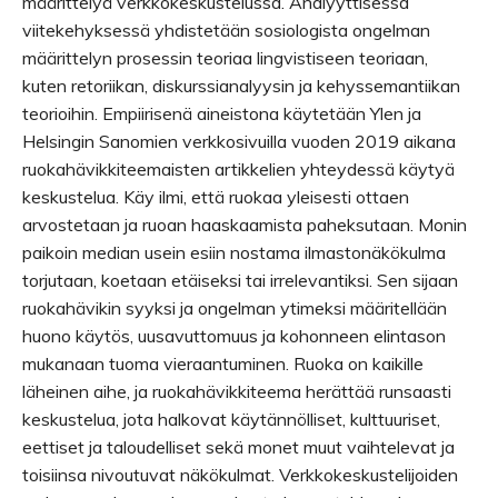
määrittelyä verkkokeskustelussa. Analyyttisessa
viitekehyksessä yhdistetään sosiologista ongelman
määrittelyn prosessin teoriaa lingvistiseen teoriaan,
kuten retoriikan, diskurssianalyysin ja kehyssemantiikan
teorioihin. Empiirisenä aineistona käytetään Ylen ja
Helsingin Sanomien verkkosivuilla vuoden 2019 aikana
ruokahävikkiteemaisten artikkelien yhteydessä käytyä
keskustelua. Käy ilmi, että ruokaa yleisesti ottaen
arvostetaan ja ruoan haaskaamista paheksutaan. Monin
paikoin median usein esiin nostama ilmastonäkökulma
torjutaan, koetaan etäiseksi tai irrelevantiksi. Sen sijaan
ruokahävikin syyksi ja ongelman ytimeksi määritellään
huono käytös, uusavuttomuus ja kohonneen elintason
mukanaan tuoma vieraantuminen. Ruoka on kaikille
läheinen aihe, ja ruokahävikkiteema herättää runsaasti
keskustelua, jota halkovat käytännölliset, kulttuuriset,
eettiset ja taloudelliset sekä monet muut vaihtelevat ja
toisiinsa nivoutuvat näkökulmat. Verkkokeskustelijoiden