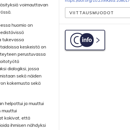
https://doi.org/10.23990/sa.108017
käsityksiä voimauttavan
yössä.
VIITTAUSMUODOT
eessa huomio on
 edistävissä
a tukevassa
C-info
taidoissa keskeistä on
yhteyteen perustuvassa
hoitotyötä
i dialogiksi, jossa
nemistaan sekä näiden
ivon kokemusta sekä
 helpottui ja muuttui
n muuttui
t kokivat, että
mioida ihmisen nähdyksi