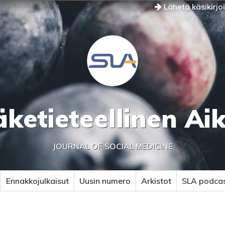
Lähetä käsikirjo
äketieteellinen Ai
JOURNAL OF SOCIAL MEDICINE
Ennakkojulkaisut
Uusin numero
Arkistot
SLA podca