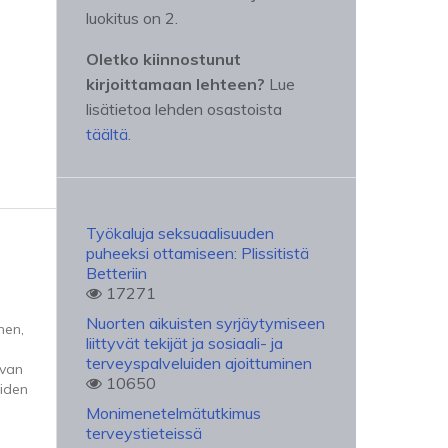
luokitus on 2.
Oletko kiinnostunut
kirjoittamaan lehteen?
Lue
lisätietoa lehden osastoista
täältä
.
Työkaluja seksuaalisuuden
puheeksi ottamiseen: Plissitistä
Betteriin
17271
Nuorten aikuisten syrjäytymiseen
nen,
liittyvät tekijät ja sosiaali- ja
terveyspalveluiden ajoittuminen
uvan
10650
iden
Monimenetelmätutkimus
terveystieteissä