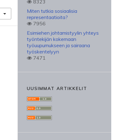
8323
Miten tutkia sosiaalisia
representaatioita?
7956
Esimiehen johtamistyylin yhteys
työntekijän kokemaan
työuupumukseen ja sairaana
työskentelyyn
7471
UUSIMMAT ARTIKKELIT