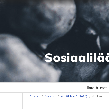
Sosiaalilä
Ilmoitukset
Etusivu
/
Arkistot
/
Vol 61 Nro 2 (2024)
/
Artikkelit