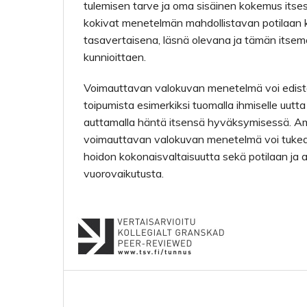
tulemisen tarve ja oma sisäinen kokemus itse
kokivat menetelmän mahdollistavan potilaan
tasavertaisena, läsnä olevana ja tämän itse
kunnioittaen.
Voimauttavan valokuvan menetelmä voi edist
toipumista esimerkiksi tuomalla ihmiselle uutt
auttamalla häntä itsensä hyväksymisessä. Am
voimauttavan valokuvan menetelmä voi tukea 
hoidon kokonaisvaltaisuutta sekä potilaan ja 
vuorovaikutusta.