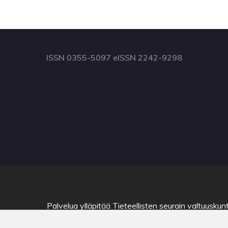
ISSN 0355-5097 eISSN 2242-9298
Palvelua ylläpitää
Tieteellisten seurain valtuuskun