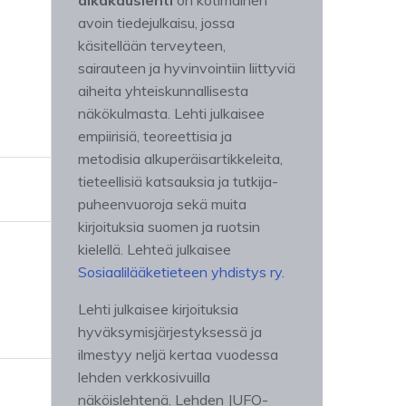
aikakauslehti
on kotimainen
avoin tiedejulkaisu, jossa
käsitellään terveyteen,
sairauteen ja hyvinvointiin liittyviä
aiheita yhteiskunnallisesta
näkökulmasta. Lehti julkaisee
empiirisiä, teoreettisia ja
metodisia alkuperäisartikkeleita,
tieteellisiä katsauksia ja tutkija-
puheenvuoroja sekä muita
kirjoituksia suomen ja ruotsin
kielellä. Lehteä julkaisee
Sosiaalilääketieteen yhdistys ry.
Lehti julkaisee kirjoituksia
hyväksymisjärjestyksessä ja
ilmestyy neljä kertaa vuodessa
lehden verkkosivuilla
näköislehtenä. Lehden JUFO-