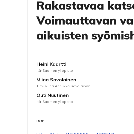
Rakastavaa katse
Voimauttavan va
aikuisten syömis
Heini Kaartti
Itä-Suomen yliopisto
Miina Savolainen
T:mi Miina Annukka Savolainen
Outi Nuutinen
Itä-Suomen yliopisto
DOI: