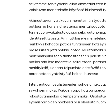
selvitimme terveydenhuollon ammattilaisten 
valokuvan menetelmän käytöstä kliinisessä t
Voimauttavan valokuvan menetelmän työott
potilaan ja hänen läheistensä mentalisaatiota
tunnevuorovaikutustaidoissa sekä autonomia
identiteettityössä. Ammattilaiselle menetelmä
herkkyys kohdata potilas turvalliseen katse
prosessissa, jota potilas johtaa. Muuttamalla 
molemminpuoliseen tunnesiteeseen perustuvaks
potilas saa itse määritellä sairauttaan, para
merkityksiä, luodaan toipumista edistävää to
parannetaan yhteistyötä hoitosuhteessa.
Interventioon osallistuneiden suhde omakuvaan
syvällisemmäksi. Kaikkien tapa katsoa itseää
rakastavammaksi ja lempeämmäksi. Osallistuja
syömishäiriöiden hoidossa olisi oleellista huo