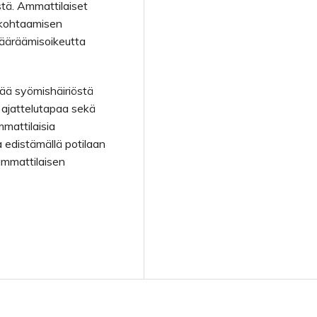
stä. Ammattilaiset
 kohtaamisen
määräämisoikeutta
ää syömishäiriöstä
a ajattelutapaa sekä
mattilaisia
edistämällä potilaan
ammattilaisen