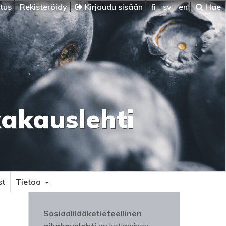
itus
Rekisteröidy
Kirjaudu sisään
fi
sv
en
Hae
kakauslehti
st
Tietoa
Sosiaalilääketieteellinen