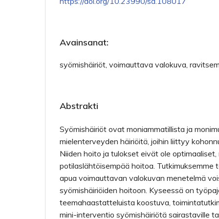
https://doi.org/10.23990/sa.108017
Avainsanat:
syömishäiriöt, voimauttava valokuva, ravitse
Abstrakti
Syömishäiriöt ovat moniammatillista ja monimu
mielenterveyden häiriöitä, joihin liittyy kohonnu
Niiden hoito ja tulokset eivät ole optimaaliset
potilaslähtöisempää hoitoa. Tutkimuksemme tav
apua voimauttavan valokuvan menetelmä vois
syömishäiriöiden hoitoon. Kyseessä on työpajo
teemahaastatteluista koostuva, toimintatutk
mini-interventio syömishäiriötä sairastaville tai 