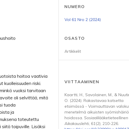
NUMERO
Vol 61 Nro 2 (2024)
mushoito
OSASTO
Artikkelit
otoista hoitoa vaativia
VIITTAAMINEN
t kuolleisuuden riski.
, minkä vuoksi tarvitaan
Kaartti, H., Savolainen, M., & Nuuti
oite oli selvittää, mitä
O. (2024). Rakastavaa katsetta
i tuoda
etsimässä - Voimauttavan valok
ista ja
menetelmä aikuisten syömishäiriö
hoidossa.
Sosiaalilääketieteellinen
imuksena toteutettu
Aikakauslehti
,
61
(2), 210-226.
siitä toipuville. Lisäksi