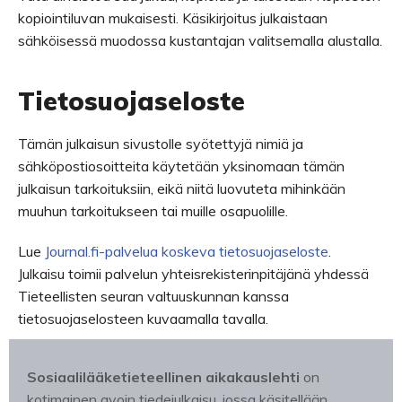
kopiointiluvan mukaisesti. Käsikirjoitus julkaistaan
sähköisessä muodossa kustantajan valitsemalla alustalla.
Tietosuojaseloste
Tämän julkaisun sivustolle syötettyjä nimiä ja
sähköpostiosoitteita käytetään yksinomaan tämän
julkaisun tarkoituksiin, eikä niitä luovuteta mihinkään
muuhun tarkoitukseen tai muille osapuolille.
Lue
Journal.fi-palvelua koskeva tietosuojaseloste
.
Julkaisu toimii palvelun yhteisrekisterinpitäjänä yhdessä
Tieteellisten seuran valtuuskunnan kanssa
tietosuojaselosteen kuvaamalla tavalla.
Sosiaalilääketieteellinen aikakauslehti
on
kotimainen avoin tiedejulkaisu, jossa käsitellään