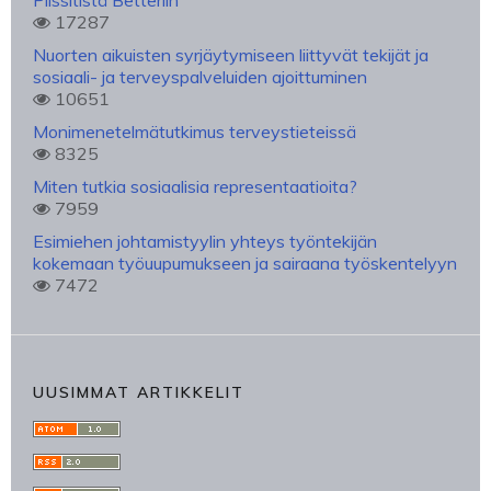
Plissitistä Betteriin
17287
Nuorten aikuisten syrjäytymiseen liittyvät tekijät ja
sosiaali- ja terveyspalveluiden ajoittuminen
10651
Monimenetelmätutkimus terveystieteissä
8325
Miten tutkia sosiaalisia representaatioita?
7959
Esimiehen johtamistyylin yhteys työntekijän
kokemaan työuupumukseen ja sairaana työskentelyyn
7472
UUSIMMAT ARTIKKELIT