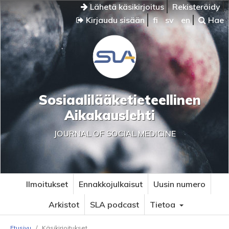
Lähetä käsikirjoitus
Rekisteröidy
Kirjaudu sisään
fi
sv
en
Hae
Sosiaalilääketieteellinen
Aikakauslehti
JOURNAL OF SOCIAL MEDICINE
Ilmoitukset
Ennakkojulkaisut
Uusin numero
Arkistot
SLA podcast
Tietoa
Etusivu
/
Käsikirjoitukset