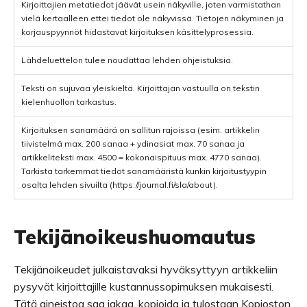
Kirjoittajien metatiedot jäävät usein näkyville, joten varmistathan
vielä kertaalleen ettei tiedot ole näkyvissä. Tietojen näkyminen ja
korjauspyynnöt hidastavat kirjoituksen käsittelyprosessia.
Lähdeluettelon tulee noudattaa lehden ohjeistuksia.
Teksti on sujuvaa yleiskieltä. Kirjoittajan vastuulla on tekstin
kielenhuollon tarkastus.
Kirjoituksen sanamäärä on sallitun rajoissa (esim. artikkelin
tiivistelmä max. 200 sanaa + ydinasiat max. 70 sanaa ja
artikkeliteksti max. 4500 = kokonaispituus max. 4770 sanaa).
Tarkista tarkemmat tiedot sanamääristä kunkin kirjoitustyypin
osalta lehden sivuilta (https://journal.fi/sla/about).
Tekijänoikeushuomautus
Tekijänoikeudet julkaistavaksi hyväksyttyyn artikkeliin
pysyvät kirjoittajille kustannussopimuksen mukaisesti.
Tätä aineistoa saa jakaa, kopioida ja tulostaan Kopioston