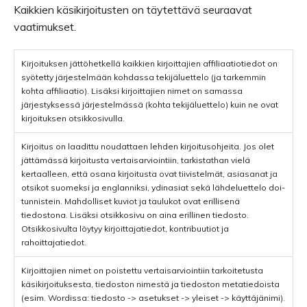
Kaikkien käsikirjoitusten on täytettävä seuraavat
vaatimukset.
Kirjoituksen jättöhetkellä kaikkien kirjoittajien affiliaatiotiedot on
syötetty järjestelmään kohdassa tekijäluettelo (ja tarkemmin
kohta affiliaatio). Lisäksi kirjoittajien nimet on samassa
järjestyksessä järjestelmässä (kohta tekijäluettelo) kuin ne ovat
kirjoituksen otsikkosivulla.
Kirjoitus on laadittu noudattaen lehden kirjoitusohjeita. Jos olet
jättämässä kirjoitusta vertaisarviointiin, tarkistathan vielä
kertaalleen, että osana kirjoitusta ovat tiivistelmät, asiasanat ja
otsikot suomeksi ja englanniksi, ydinasiat sekä lähdeluettelo doi-
tunnistein. Mahdolliset kuviot ja taulukot ovat erillisenä
tiedostona. Lisäksi otsikkosivu on aina erillinen tiedosto.
Otsikkosivulta löytyy kirjoittajatiedot, kontribuutiot ja
rahoittajatiedot.
Kirjoittajien nimet on poistettu vertaisarviointiin tarkoitetusta
käsikirjoituksesta, tiedoston nimestä ja tiedoston metatiedoista
(esim. Wordissa: tiedosto -> asetukset -> yleiset -> käyttäjänimi).