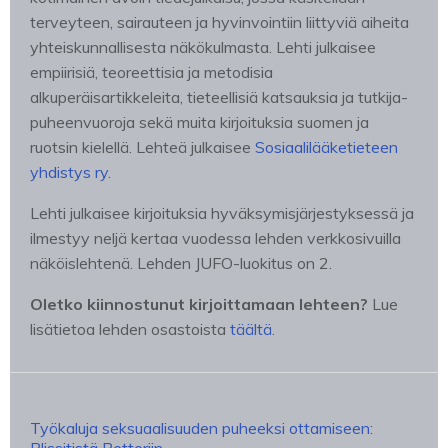
terveyteen, sairauteen ja hyvinvointiin liittyviä aiheita
yhteiskunnallisesta näkökulmasta. Lehti julkaisee
empiirisiä, teoreettisia ja metodisia
alkuperäisartikkeleita, tieteellisiä katsauksia ja tutkija-
puheenvuoroja sekä muita kirjoituksia suomen ja
ruotsin kielellä. Lehteä julkaisee
Sosiaalilääketieteen
yhdistys ry.
Lehti julkaisee kirjoituksia hyväksymisjärjestyksessä ja
ilmestyy neljä kertaa vuodessa lehden verkkosivuilla
näköislehtenä. Lehden JUFO-luokitus on 2.
Oletko kiinnostunut kirjoittamaan lehteen?
Lue
lisätietoa lehden osastoista
täältä
.
Työkaluja seksuaalisuuden puheeksi ottamiseen: