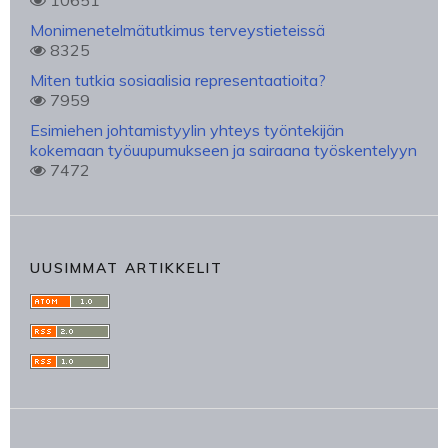
10651
Monimenetelmätutkimus terveystieteissä
8325
Miten tutkia sosiaalisia representaatioita?
7959
Esimiehen johtamistyylin yhteys työntekijän
kokemaan työuupumukseen ja sairaana työskentelyyn
7472
UUSIMMAT ARTIKKELIT