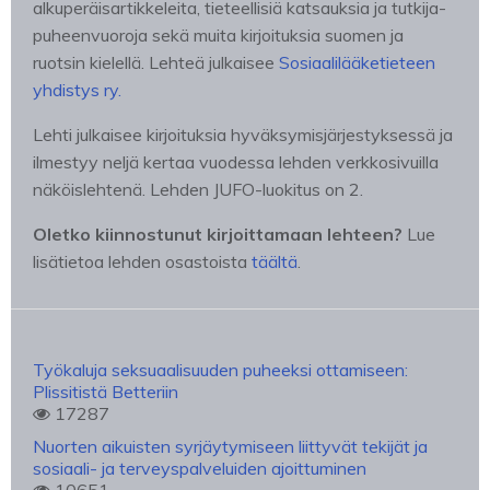
alkuperäisartikkeleita, tieteellisiä katsauksia ja tutkija-
puheenvuoroja sekä muita kirjoituksia suomen ja
ruotsin kielellä. Lehteä julkaisee
Sosiaalilääketieteen
yhdistys ry.
Lehti julkaisee kirjoituksia hyväksymisjärjestyksessä ja
ilmestyy neljä kertaa vuodessa lehden verkkosivuilla
näköislehtenä. Lehden JUFO-luokitus on 2.
Oletko kiinnostunut kirjoittamaan lehteen?
Lue
lisätietoa lehden osastoista
täältä
.
Työkaluja seksuaalisuuden puheeksi ottamiseen:
Plissitistä Betteriin
17287
Nuorten aikuisten syrjäytymiseen liittyvät tekijät ja
sosiaali- ja terveyspalveluiden ajoittuminen