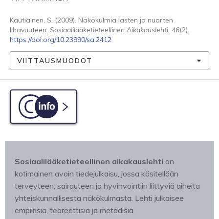
Kautiainen, S. (2009). Näkökulmia lasten ja nuorten
lihavuuteen.
Sosiaalilääketieteellinen Aikakauslehti
,
46
(2).
https://doi.org/10.23990/sa.2412
VIITTAUSMUODOT
C-info
Sosiaalilääketieteellinen aikakauslehti
on
kotimainen avoin tiedejulkaisu, jossa käsitellään
terveyteen, sairauteen ja hyvinvointiin liittyviä aiheita
yhteiskunnallisesta näkökulmasta. Lehti julkaisee
empiirisiä, teoreettisia ja metodisia