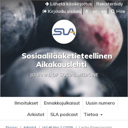
Lähetä käsikirjoitus
Rekisteröidy
Kirjaudu sisään
fi
sv
en
Hae
Sosiaalilääketieteellinen
Aikakauslehti
JOURNAL OF SOCIAL MEDICINE
Ilmoitukset
Ennakkojulkaisut
Uusin numero
Arkistot
SLA podcast
Tietoa
Etusivu
/
Arkistot
/
Vol 46 Nro 2 (2009)
/
Lectio Praecursoria