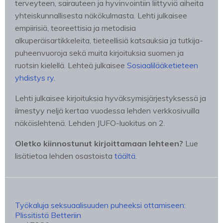
terveyteen, sairauteen ja hyvinvointiin liittyviä aiheita
yhteiskunnallisesta näkökulmasta. Lehti julkaisee
empiirisiä, teoreettisia ja metodisia
alkuperäisartikkeleita, tieteellisiä katsauksia ja tutkija-
puheenvuoroja sekä muita kirjoituksia suomen ja
ruotsin kielellä. Lehteä julkaisee
Sosiaalilääketieteen
yhdistys ry.
Lehti julkaisee kirjoituksia hyväksymisjärjestyksessä ja
ilmestyy neljä kertaa vuodessa lehden verkkosivuilla
näköislehtenä. Lehden JUFO-luokitus on 2.
Oletko kiinnostunut kirjoittamaan lehteen?
Lue
lisätietoa lehden osastoista
täältä
.
Työkaluja seksuaalisuuden puheeksi ottamiseen:
Plissitistä Betteriin