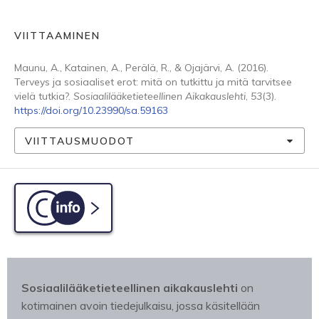
VIITTAAMINEN
Maunu, A., Katainen, A., Perälä, R., & Ojajärvi, A. (2016).
Terveys ja sosiaaliset erot: mitä on tutkittu ja mitä tarvitsee
vielä tutkia?.
Sosiaalilääketieteellinen Aikakauslehti
,
53
(3).
https://doi.org/10.23990/sa.59163
VIITTAUSMUODOT
C-info
Sosiaalilääketieteellinen aikakauslehti
on
kotimainen avoin tiedejulkaisu, jossa käsitellään