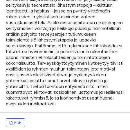
selityksiin ja teoreettisia lähestymistapoja – kulttuuri,
identiteetti ja habitus – joissa on pyritty ylittämään
rakenteiden ja yksilöllisen toiminnan välinen
vastakkainasettelu. Artikkelissa osoitetaan aikaisempien
selitysmallien vahvoja ja heikkoja puolia ja hahmotellaan
kritiikin pohjalta terveyserojen tutkimukseen
toimijalähtöisiä lähestymistapoja ja lupaavia
suuntaviivoja. Esitämme, että tutkimuksen lähtökohdaksi
tulisi ottaa hyvinvoinnin ja pahoinvoinnin rakentuminen
osana ihmisten elinolosuhteiden ja toimintatapojen
kokonaisuutta. Terveyskäyttäytyminen kytkeytyy tiiviisti
yksilöiden ja ryhmien muuhun toimintaan, jota motivoi
ensi sijassa kollektiiviset arvot ja pyrkimys kokea
yhteenkuuluvuutta samat arvot jakaviin ryhmiin ja
yhteisöihin. Tietoa tarvitaan erityisesti siitä, miten
kuormittavat elintavat, sosiaalinen luottamus ja resilienssi
rakentuvat ryhmissä, joita luonnehtivat useat huono-
osaisuuden indikaattorit.
PDF