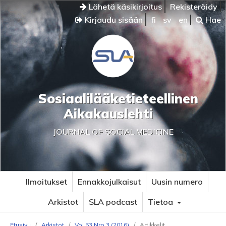
Lähetä käsikirjoitus
Rekisteröidy
Kirjaudu sisään
fi
sv
en
Hae
Sosiaalilääketieteellinen
Aikakauslehti
JOURNAL OF SOCIAL MEDICINE
Ilmoitukset
Ennakkojulkaisut
Uusin numero
Arkistot
SLA podcast
Tietoa
Etusivu
/
Arkistot
/
Vol 53 Nro 3 (2016)
/
Artikkelit