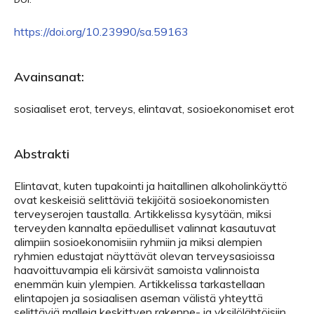
https://doi.org/10.23990/sa.59163
Avainsanat:
sosiaaliset erot, terveys, elintavat, sosioekonomiset erot
Abstrakti
Elintavat, kuten tupakointi ja haitallinen alkoholinkäyttö
ovat keskeisiä selittäviä tekijöitä sosioekonomisten
terveyserojen taustalla. Artikkelissa kysytään, miksi
terveyden kannalta epäedulliset valinnat kasautuvat
alimpiin sosioekonomisiin ryhmiin ja miksi alempien
ryhmien edustajat näyttävät olevan terveysasioissa
haavoittuvampia eli kärsivät samoista valinnoista
enemmän kuin ylempien. Artikkelissa tarkastellaan
elintapojen ja sosiaalisen aseman välistä yhteyttä
selittäviä malleja keskittyen rakenne- ja yksilölähtöisiin