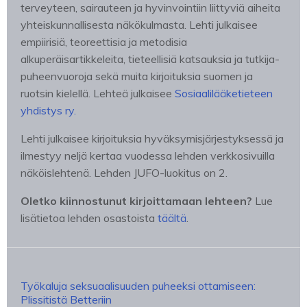
terveyteen, sairauteen ja hyvinvointiin liittyviä aiheita
yhteiskunnallisesta näkökulmasta. Lehti julkaisee
empiirisiä, teoreettisia ja metodisia
alkuperäisartikkeleita, tieteellisiä katsauksia ja tutkija-
puheenvuoroja sekä muita kirjoituksia suomen ja
ruotsin kielellä. Lehteä julkaisee
Sosiaalilääketieteen
yhdistys ry.
Lehti julkaisee kirjoituksia hyväksymisjärjestyksessä ja
ilmestyy neljä kertaa vuodessa lehden verkkosivuilla
näköislehtenä. Lehden JUFO-luokitus on 2.
Oletko kiinnostunut kirjoittamaan lehteen?
Lue
lisätietoa lehden osastoista
täältä
.
Työkaluja seksuaalisuuden puheeksi ottamiseen:
Plissitistä Betteriin