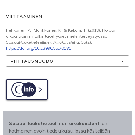
VIITTAAMINEN
Pehkonen, A., Mönkkönen, K., & Kekoni, T. (2019). Hoidon
alkuarvioinnin tulkintakehykset mielenterveystyössä.
Sosiaalilääketieteellinen Aikakauslehti
,
56
(2).
https://doi.org/10.23990/sa.70181
VIITTAUSMUODOT
C-info
Sosiaalilääketieteellinen aikakauslehti
on
kotimainen avoin tiedejulkaisu, jossa käsitellään