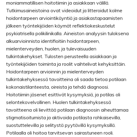
moniammatillisen hoitotiimin ja asiakkaan välillä.
Tutkimusaineistoina ovat videoidut ja litteroidut kolme
hoidontarpeen arviointikäyntiä ja asiakastapaamisten
jälkeen työntekijöiden käymät reflektiokeskustelut
psykiatrisella polikilinikalla. Aineiston analyysin tuloksena
alkuarvioinnista identifioitiin hoidontarpeen,
mielenterveyden, huolen, ja tulevaisuuden
tulkintakehykset. Tulosten perusteella asiakkaan ja
työntekijöiden toiminta ja roolit vaihtelivat kehyksittäin.
Hoidontarpeen arvioinnin ja mielenterveyden
tulkintakehyksessä tavoitteina oli saada tietoa potilaan
kokonaistilanteesta, oireista ja tehdä diagnoosi.
Hoitotiimin jäsenet esittivät kysymyksiä, ja potilas oli
selontekovelvollinen. Huolen tulkintakehyksessä
tavoitteena oli lievittää potilaan diagnoosin aiheuttamaa
stigmatisoitumista ja aktivoida potilasta rohkaisevilla,
suostuttelevilla ja selitystä pyytävillä kysymyksillä.
Potilaalla oli hoitoa tarvitsevan sairastuneen rooli.