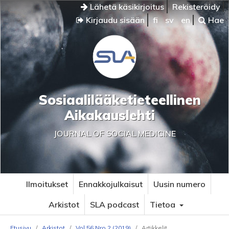
Lähetä käsikirjoitus
Rekisteröidy
Kirjaudu sisään
fi
sv
en
Hae
Sosiaalilääketieteellinen
Aikakauslehti
JOURNAL OF SOCIAL MEDICINE
Ilmoitukset
Ennakkojulkaisut
Uusin numero
Arkistot
SLA podcast
Tietoa
Etusivu
/
Arkistot
/
Vol 56 Nro 2 (2019)
/
Artikkelit