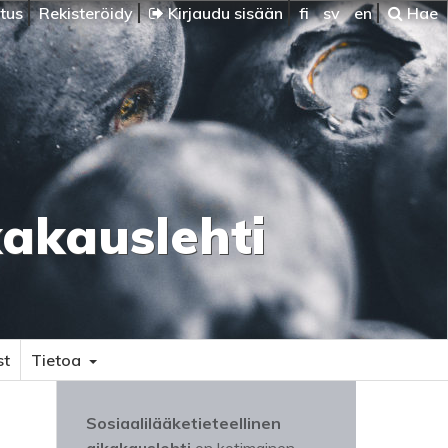
itus
Rekisteröidy
Kirjaudu sisään
fi
sv
en
Hae
kakauslehti
st
Tietoa
Sosiaalilääketieteellinen