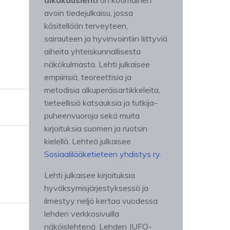
aikakauslehti
on kotimainen
avoin tiedejulkaisu, jossa
käsitellään terveyteen,
sairauteen ja hyvinvointiin liittyviä
aiheita yhteiskunnallisesta
a
näkökulmasta. Lehti julkaisee
empiirisiä, teoreettisia ja
metodisia alkuperäisartikkeleita,
tieteellisiä katsauksia ja tutkija-
puheenvuoroja sekä muita
kirjoituksia suomen ja ruotsin
kielellä. Lehteä julkaisee
Sosiaalilääketieteen yhdistys ry.
Lehti julkaisee kirjoituksia
hyväksymisjärjestyksessä ja
ilmestyy neljä kertaa vuodessa
lehden verkkosivuilla
näköislehtenä. Lehden JUFO-