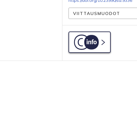
https://doi.org/10.23990/sa.9336
VIITTAUSMUODOT
C-info