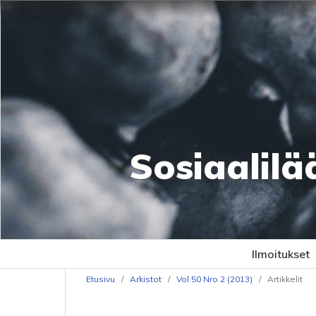
Sosiaalilä
Ilmoitukset
Etusivu
/
Arkistot
/
Vol 50 Nro 2 (2013)
/
Artikkelit