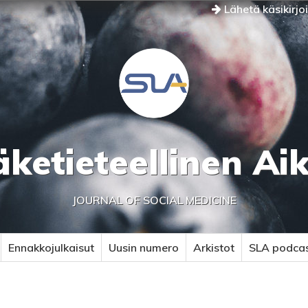
Lähetä käsikirjo
äketieteellinen Ai
JOURNAL OF SOCIAL MEDICINE
Ennakkojulkaisut
Uusin numero
Arkistot
SLA podca