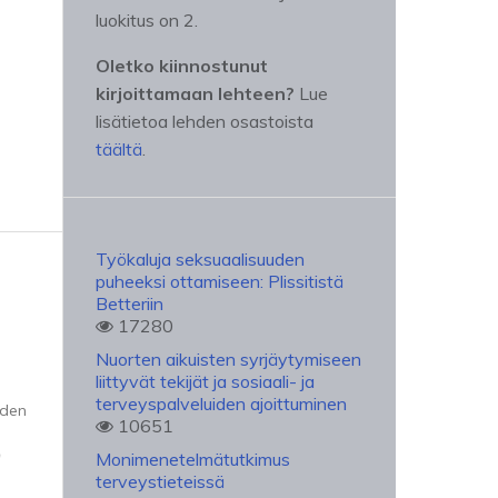
luokitus on 2.
Oletko kiinnostunut
kirjoittamaan lehteen?
Lue
lisätietoa lehden osastoista
täältä
.
Työkaluja seksuaalisuuden
puheeksi ottamiseen: Plissitistä
Betteriin
17280
Nuorten aikuisten syrjäytymiseen
liittyvät tekijät ja sosiaali- ja
terveyspalveluiden ajoittuminen
iden
10651
n
Monimenetelmätutkimus
terveystieteissä