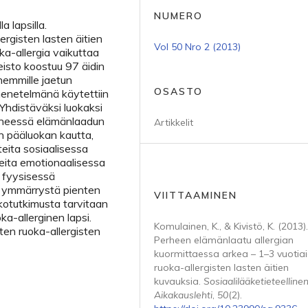
NUMERO
a lapsilla.
ergisten lasten äitien
Vol 50 Nro 2 (2013)
ka-allergia vaikuttaa
isto koostuu 97 äidin
hemmille jaetun
OSASTO
enetelmänä käytettiin
. Yhdistäväksi luokaksi
erheessä elämänlaadun
Artikkelit
n pääluokan kautta,
eita sosiaalisessa
teita emotionaalisessa
a fyysisessä
t ymmärrystä pienten
VIITTAAMINEN
tkotutkimusta tarvitaan
a-allerginen lapsi.
Komulainen, K., & Kivistö, K. (2013).
en ruoka-allergisten
Perheen elämänlaatu allergian
kuormittaessa arkea – 1–3 vuotia
ruoka-allergisten lasten äitien
kuvauksia.
Sosiaalilääketieteelline
Aikakauslehti
,
50
(2).