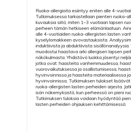
Ruoka-allergioita esiintyy eniten alle 4-vuotiaill
Tutkimuksessa tarkastellaan pienten ruoka-all
kuvauksia siitä, miten 1–3 vuotiaan lapsen ruo
perheen tämän hetkiseen elämänlaatuun. Aine
alle 4-vuotiaiden ruoka-allergisten lasten van
kyselylomakkeen avovastauksista. Analyysim
induktiivista ja abduktiivista sisällönanalyysia
muodostui haastava arki allergisen lapsen p
näkökulmasta. Yhdistävä luokka jäsentyi neljä
jotka ovat: haasteita vanhemmuudessa, haast
vuorovaikutuksessa ja osallistumisessa, haas
hyvinvoinnissa ja haasteita materiaalisessa j
hyvinvoinnissa. Tutkimuksen tulokset lisäävä
ruoka-allergisten lasten perheiden arjesta. Ja
isän näkemyksistä, kun perheessä on pieni ruok
Tutkimuksen tuloksia voidaan hyödyntää pient
lasten perheiden ohjauksen kehittämisessä.