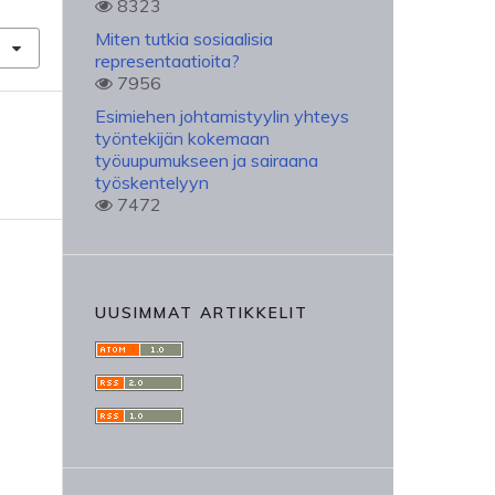
8323
Miten tutkia sosiaalisia
representaatioita?
7956
Esimiehen johtamistyylin yhteys
työntekijän kokemaan
työuupumukseen ja sairaana
työskentelyyn
7472
UUSIMMAT ARTIKKELIT