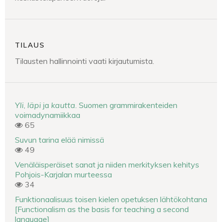
TILAUS
Tilausten hallinnointi vaati kirjautumista.
Yli
,
läpi
ja
kautta
. Suomen grammirakenteiden
voimadynamiikkaa
65
Suvun tarina elää nimissä
49
Venäläisperäiset sanat ja niiden merkityksen kehitys
Pohjois-Karjalan murteessa
34
Funktionaalisuus toisen kielen opetuksen lähtökohtana
[Functionalism as the basis for teaching a second
language]