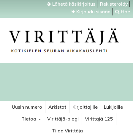
Lähetä käsikirjoitus
Rekisteröidy
Kirjaudu sisään
Hae
Uusin numero
Arkistot
Kirjoittajille
Lukijoille
Tietoa
Virittäjä-blogi
Virittäjä 125
Tilaa Virittäjä