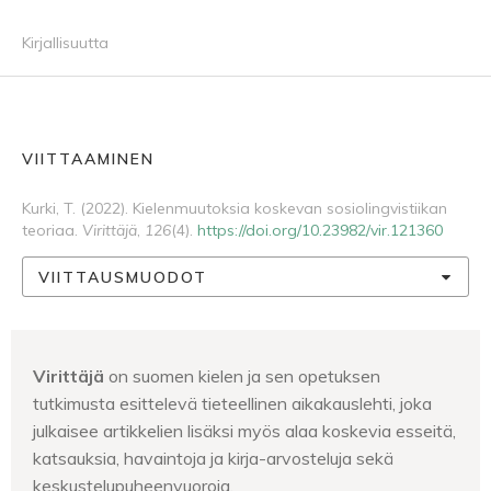
Kirjallisuutta
VIITTAAMINEN
Kurki, T. (2022). Kielenmuutoksia koskevan sosiolingvistiikan
teoriaa.
Virittäjä
,
126
(4).
https://doi.org/10.23982/vir.121360
VIITTAUSMUODOT
Virittäjä
on suomen kielen ja sen opetuksen
tutkimusta esittelevä tieteellinen aikakauslehti, joka
julkaisee artikkelien lisäksi myös alaa koskevia esseitä,
katsauksia, havaintoja ja kirja-arvosteluja sekä
keskustelupuheenvuoroja.