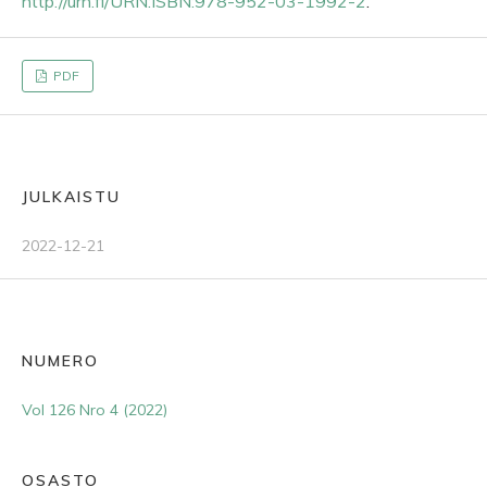
http://urn.fi/URN:ISBN:978-952-03-1992-2
.
PDF
JULKAISTU
2022-12-21
NUMERO
Vol 126 Nro 4 (2022)
OSASTO