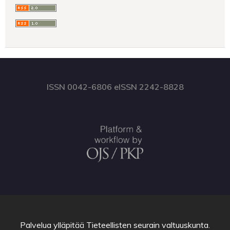
ISSN 0042-6806 eISSN 2242-8828
Palvelua ylläpitää
Tieteellisten seurain valtuuskunta
.