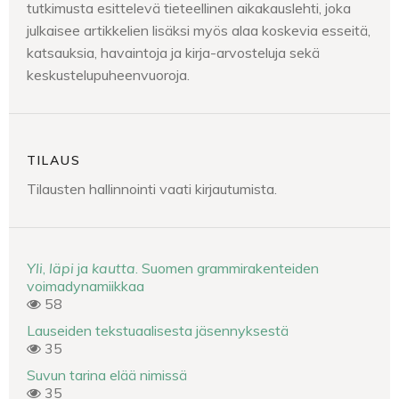
tutkimusta esittelevä tieteellinen aikakauslehti, joka
julkaisee artikkelien lisäksi myös alaa koskevia esseitä,
katsauksia, havaintoja ja kirja-arvosteluja sekä
keskustelupuheenvuoroja.
TILAUS
Tilausten hallinnointi vaati kirjautumista.
Yli
,
läpi
ja
kautta
. Suomen grammirakenteiden
voimadynamiikkaa
58
Lauseiden tekstuaalisesta jäsennyksestä
35
Suvun tarina elää nimissä
35