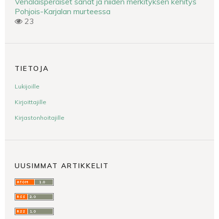
Venäläisperäiset sanat ja niiden merkityksen kehitys
Pohjois-Karjalan murteessa
23
TIETOJA
Lukijoille
Kirjoittajille
Kirjastonhoitajille
UUSIMMAT ARTIKKELIT