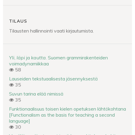
TILAUS
Tilausten hallinnointi vaati kirjautumista.
Yli
,
läpi
ja
kautta
. Suomen grammirakenteiden
voimadynamiikkaa
58
Lauseiden tekstuaalisesta jäsennyksestä
35
Suvun tarina elää nimissä
35
Funktionaalisuus toisen kielen opetuksen lähtökohtana
[Functionalism as the basis for teaching a second
language]
30