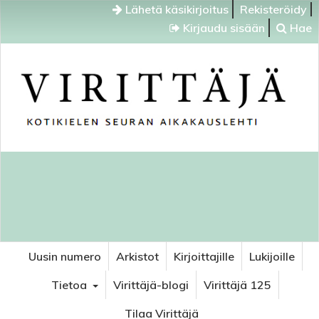
Lähetä käsikirjoitus
Rekisteröidy
Kirjaudu sisään
Hae
Uusin numero
Arkistot
Kirjoittajille
Lukijoille
Tietoa
Virittäjä-blogi
Virittäjä 125
Tilaa Virittäjä