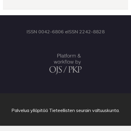
ISSN 0042-6806 eISSN 2242-8828
Palvelua ylläpitää
Tieteellisten seurain valtuuskunta
.