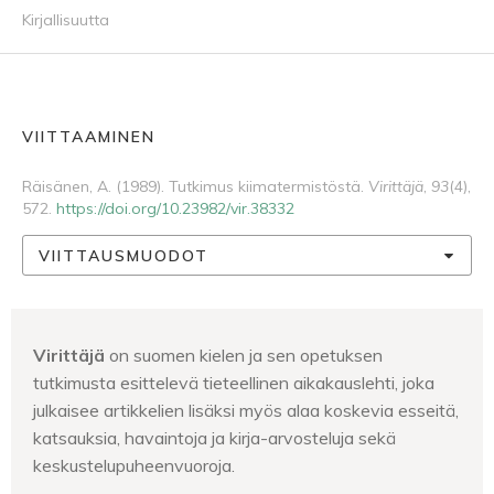
Kirjallisuutta
VIITTAAMINEN
Räisänen, A. (1989). Tutkimus kiimatermistöstä.
Virittäjä
,
93
(4),
572.
https://doi.org/10.23982/vir.38332
VIITTAUSMUODOT
Virittäjä
on suomen kielen ja sen opetuksen
tutkimusta esittelevä tieteellinen aikakauslehti, joka
julkaisee artikkelien lisäksi myös alaa koskevia esseitä,
katsauksia, havaintoja ja kirja-arvosteluja sekä
keskustelupuheenvuoroja.