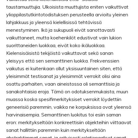
taustamuuttujia. Ulkoisista muuttujista eniten vaikuttivat
ylioppilastutkintotodistuksen perusteella arvioitu yleinen
lahjakkuus ja yleensä kielellisissä tehtävissä
menestyminen. Ikä ja sukupuoli eivät sanottavasti
vaikuttaneet, mutta koehenkilöt edustivat vain lukion
suorittaneiden luokkaa, eivät koko ikäluokkaa.
Kielensisäisistä tekijöistä vaikuttavat sekä sanan
yleisyys että sen semanttinen luokka. Frekvenssien
vaikutus ei kuitenkaan ollut yksisuuntainen siten, että
yleisimmät testisanat ja yleisimmät verrokit olisi aina
osattu parhaiten, vaan aineistossa oli semanttisia ja
sanakohtaisia eroja. Tämä on odotuksenmukaista, muun
muassa koska spesifimerkityksiset verrokit löydettiin
geneerisiä paremmin, vaikka ne korpuksissa ovat yleensä
harvinaisempia. Semanttinen luokitus toi esiin saman
eron: merkitykseltään konkreettisiin objekteihin viittaavat
sanat hallittiin paremmin kuin merkitykseltään
abstraktimmat sanat, ja erityisesti relationaaliset sanat