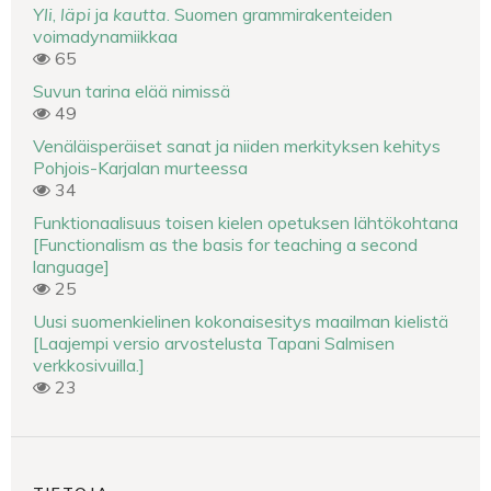
Yli
,
läpi
ja
kautta
. Suomen grammirakenteiden
voimadynamiikkaa
65
Suvun tarina elää nimissä
49
Venäläisperäiset sanat ja niiden merkityksen kehitys
Pohjois-Karjalan murteessa
34
Funktionaalisuus toisen kielen opetuksen lähtökohtana
[Functionalism as the basis for teaching a second
language]
25
Uusi suomenkielinen kokonaisesitys maailman kielistä
[Laajempi versio arvostelusta Tapani Salmisen
verkkosivuilla.]
23