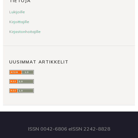
TIETOJA
Lukijoille
Kirjoittajille
Kirjastonhoitajille
UUSIMMAT ARTIKKELIT
ISSN 0042-6806 eISSN 2242-8828