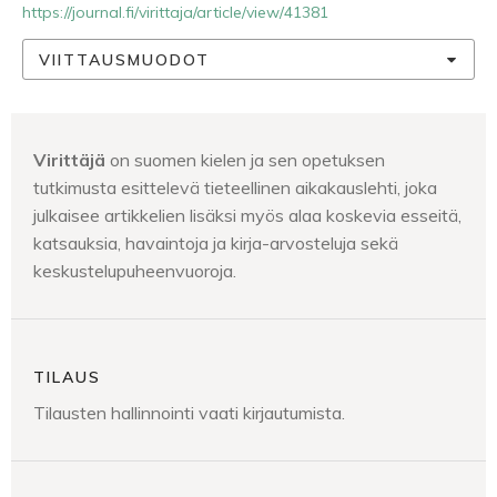
https://journal.fi/virittaja/article/view/41381
VIITTAUSMUODOT
Virittäjä
on suomen kielen ja sen opetuksen
tutkimusta esittelevä tieteellinen aikakauslehti, joka
julkaisee artikkelien lisäksi myös alaa koskevia esseitä,
katsauksia, havaintoja ja kirja-arvosteluja sekä
keskustelupuheenvuoroja.
TILAUS
Tilausten hallinnointi vaati kirjautumista.