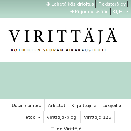
Lähetä käsikirjoitus
Rekisteröidy
Kirjaudu sisään
Hae
Uusin numero
Arkistot
Kirjoittajille
Lukijoille
Tietoa
Virittäjä-blogi
Virittäjä 125
Tilaa Virittäjä