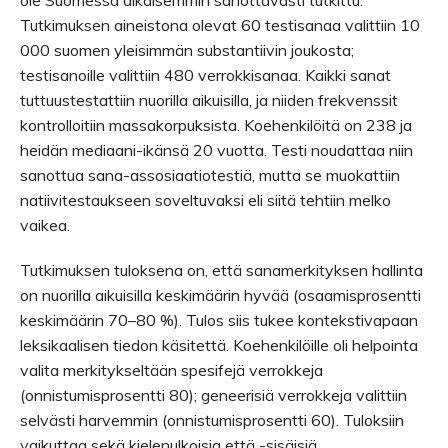
ole Suomessa aikaisemmin sanottavasti tutkittu.
Tutkimuksen aineistona olevat 60 testisanaa valittiin 10
000 suomen yleisimmän substantiivin joukosta;
testisanoille valittiin 480 verrokkisanaa. Kaikki sanat
tuttuustestattiin nuorilla aikuisilla, ja niiden frekvenssit
kontrolloitiin massakorpuksista. Koehenkilöitä on 238 ja
heidän mediaani-ikänsä 20 vuotta. Testi noudattaa niin
sanottua sana-assosiaatiotestiä, mutta se muokattiin
natiivitestaukseen soveltuvaksi eli siitä tehtiin melko
vaikea.
Tutkimuksen tuloksena on, että sanamerkityksen hallinta
on nuorilla aikuisilla keskimäärin hyvää (osaamisprosentti
keskimäärin 70–80 %). Tulos siis tukee kontekstivapaan
leksikaalisen tiedon käsitettä. Koehenkilöille oli helpointa
valita merkitykseltään spesifejä verrokkeja
(onnistumisprosentti 80); geneerisiä verrokkeja valittiin
selvästi harvemmin (onnistumisprosentti 60). Tuloksiin
vaikuttaa sekä kielenulkoisia että -sisäisiä