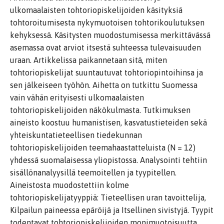
ulkomaalaisten tohtoriopiskelijoiden käsityksiä
tohtoroitumisesta nykymuotoisen tohtorikoulutuksen
kehyksessä. Käsitysten muodostumisessa merkittävässä
asemassa ovat arviot itsestä suhteessa tulevaisuuden
uraan. Artikkelissa paikannetaan sitä, miten
tohtoriopiskelijat suuntautuvat tohtoriopintoihinsa ja
sen jälkeiseen työhön. Aihetta on tutkittu Suomessa
vain vähän erityisesti ulkomaalaisten
tohtoriopiskelijoiden näkökulmasta. Tutkimuksen
aineisto koostuu humanistisen, kasvatustieteiden sekä
yhteiskuntatieteellisen tiedekunnan
tohtoriopiskelijoiden teemahaastatteluista (N = 12)
yhdessä suomalaisessa yliopistossa. Analysointi tehtiin
sisällönanalyysillä teemoitellen ja tyypitellen.
Aineistosta muodostettiin kolme
tohtoriopiskelijatyyppiä: Tieteellisen uran tavoittelija,
Kilpailun paineessa epäröijä ja Itsellinen sivistyjä. Tyypit
todentavat tohtoriopiskelijoiden monimuotoisuutta,