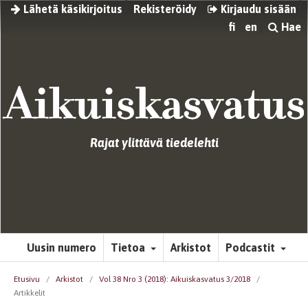
Lähetä käsikirjoitus
Rekisteröidy
Kirjaudu sisään
fi
en
Hae
Rajat ylittävä tiedelehti
Uusin numero
Tietoa
Arkistot
Podcastit
Etusivu
/
Arkistot
/
Vol 38 Nro 3 (2018): Aikuiskasvatus 3/2018
/
Artikkelit