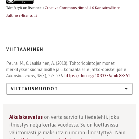
Tämä työ on lisensoitu
Creative Commons Nimeä 4.0 Kansainvälinen
Julkinen -lisenssillä
.
VIITTAAMINEN
Peura, M., & Jauhiainen, A. (2018). Tohtoriopintojen monet
merkitykset suomalaisille ja ulkomaalaisille jatko-opiskelijoille.
Aikuiskasvatus
,
38
(3), 223-236.
https://doi.org/10.33336/aik.88351
VIITTAUSMUODOT
Aikuiskasvatus
on vertaisarvioitu tiedelehti, joka
ilmestyy neljä kertaa vuodessa. Se on luettavissa
välittömästi ja maksutta numeron ilmestyttyä. Näin