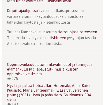
lehti
linjaa avoimesta julkaisemisesta
.
Kirjoittajaohjeissa
avataan julkaisuprosessi ja
vertaisarvioinnin käytänteet sekä ohjeistetaan
lähteiden käytöstä ja kielenhuollosta.
Tutustu Kansanvalistusseuran
tietosuojaselosteeseen
.
Tilaamalla sivistyksen
uutiskirjeen
pysyt ajan tasalla
Aikuiskasvatuksen kuulumisista.
Oppimisvaikeudet, toimintavalmiudet ja toimijuus
elämänkulussa : Tapaustutkimus aikuisten
oppimisvaikeuksista
275
Hyvää ja pahaa tietoa : Ilari Hetemäki, Anna-Kaisa
Kuusisto, Maria Lähteenmäki & Esa Väliverronen
(toim.) (2021). Hyvä ja paha tieto. Gaudeamus. 304
sivua.
183