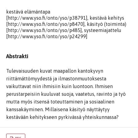
kestävä elämäntapa
[http://www.yso.fi/onto/yso/p38791], kestävä kehitys
[http://www.yso.fi/onto/yso/p8470], käsityö (toiminta)
[http://www.yso.fi/onto/yso/p485], systeemiajattelu
[http://www.yso.fi/onto/yso/p24299]
Abstrakti
Tulevaisuuden kuvat maapallon kantokyvyn
riittämättömyydestä ja ilmastonmuutoksesta
vaikuttavat niin ihmisiin kuin luontoon. Ihmisen
perustarpeisiin kuuluvat suoja, vaatetus, ravinto ja työ
mutta myös itsensä toteuttaminen ja sosiaalinen
kanssakäyminen. Millaisena käsityö näyttäytyy
kestävään kehitykseen pyrkivässä yhteiskunnassa?