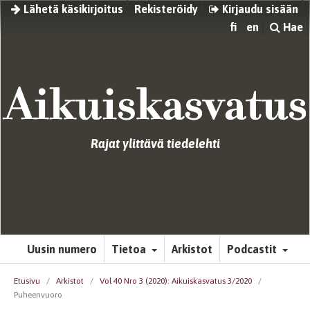
Lähetä käsikirjoitus
Rekisteröidy
Kirjaudu sisään
fi
en
Hae
Rajat ylittävä tiedelehti
Uusin numero
Tietoa
Arkistot
Podcastit
Etusivu
/
Arkistot
/
Vol 40 Nro 3 (2020): Aikuiskasvatus 3/2020
/
Puheenvuoro