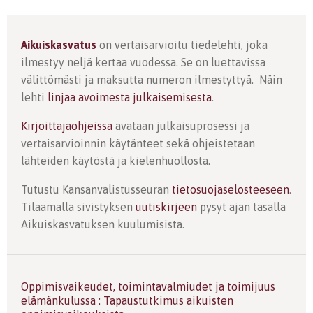
Aikuiskasvatus
on vertaisarvioitu tiedelehti, joka
ilmestyy neljä kertaa vuodessa. Se on luettavissa
välittömästi ja maksutta numeron ilmestyttyä. Näin
lehti
linjaa avoimesta julkaisemisesta
.
Kirjoittajaohjeissa
avataan julkaisuprosessi ja
vertaisarvioinnin käytänteet sekä ohjeistetaan
lähteiden käytöstä ja kielenhuollosta.
Tutustu Kansanvalistusseuran
tietosuojaselosteeseen
.
Tilaamalla sivistyksen
uutiskirjeen
pysyt ajan tasalla
Aikuiskasvatuksen kuulumisista.
Oppimisvaikeudet, toimintavalmiudet ja toimijuus
elämänkulussa : Tapaustutkimus aikuisten