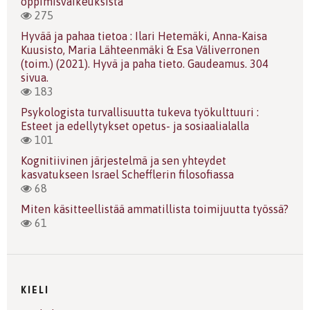
oppimisvaikeuksista
275
Hyvää ja pahaa tietoa : Ilari Hetemäki, Anna-Kaisa
Kuusisto, Maria Lähteenmäki & Esa Väliverronen
(toim.) (2021). Hyvä ja paha tieto. Gaudeamus. 304
sivua.
183
Psykologista turvallisuutta tukeva työkulttuuri :
Esteet ja edellytykset opetus- ja sosiaalialalla
101
Kognitiivinen järjestelmä ja sen yhteydet
kasvatukseen Israel Schefflerin filosofiassa
68
Miten käsitteellistää ammatillista toimijuutta työssä?
61
KIELI