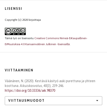
LISENSSI
Copyright (c) 2020 kirjoittaja
Tämä työ on lisensoitu
Creative Commons Nimeä-EiKaupallinen-
EiMuutoksia 4.0 Kansainvälinen Julkinen -lisenssillä
.
VIITTAAMINEN
Väänänen, N. (2020). Kestävä käsityö auki purettuna ja yhteen
koottuna.
Aikuiskasvatus
,
40
(3), 239-246.
https://doi.org/10.33336/aik.98370
VIITTAUSMUODOT