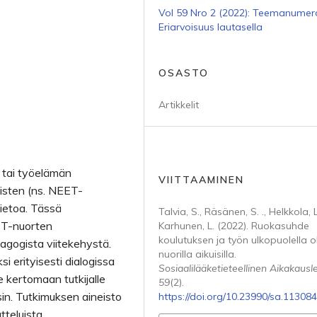
Vol 59 Nro 2 (2022): Teemanumer
Eriarvoisuus lautasella
OSASTO
Artikkelit
n tai työelämän
VIITTAAMINEN
uisten (ns. NEET-
tietoa. Tässä
Talvia, S., Räsänen, S. ., Helkkola, L
ET-nuorten
Karhunen, L. (2022). Ruokasuhde
koulutuksen ja työn ulkopuolella ol
gogista viitekehystä.
nuorilla aikuisilla.
i erityisesti dialogissa
Sosiaalilääketieteellinen Aikakausle
e kertomaan tutkijalle
59
(2).
in. Tutkimuksen aineisto
https://doi.org/10.23990/sa.113084
teluista.