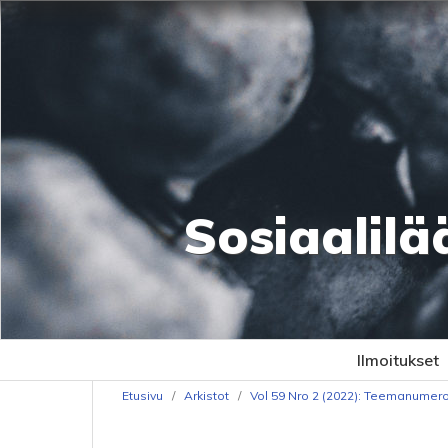
Sosiaalilä
Ilmoitukset
Etusivu
/
Arkistot
/
Vol 59 Nro 2 (2022): Teemanumero: