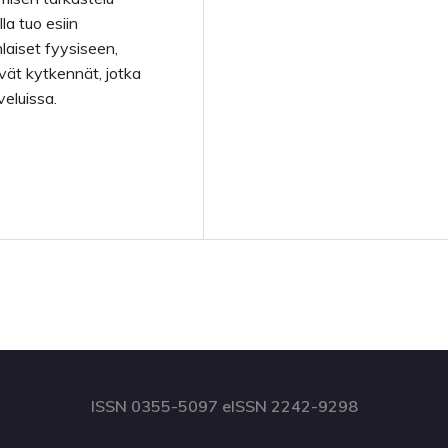
a tuo esiin
aiset fyysiseen,
yvät kytkennät, jotka
veluissa.
ISSN 0355-5097 eISSN 2242-9298