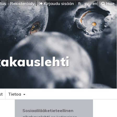
itus
Rekisteröidy
Kirjaudu sisään
fi
sv
en
Hae
kakauslehti
st
Tietoa
Sosiaalilääketieteellinen