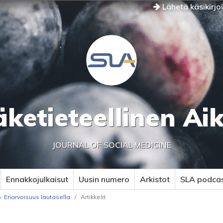
Lähetä käsikirjo
äketieteellinen Ai
JOURNAL OF SOCIAL MEDICINE
Ennakkojulkaisut
Uusin numero
Arkistot
SLA podca
 Eriarvoisuus lautasella
/
Artikkelit