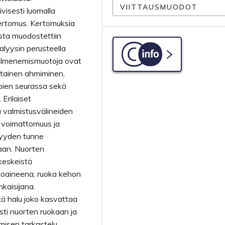
VIITTAUSMUODOT
ivisesti luomalla
kertomus. Kertomuksia
osta muodostettiin
alyysin perusteella
C-info
a ilmenemismuotoja ovat
ttainen ahmiminen,
mpien seurassa sekä
Erilaiset
a valmistusvälineiden
 voimattomuus ja
yyden tunne
aan. Nuorten
keskeistä
ttoaineena, ruoka kehon
kaisijana.
 halu joko kasvattaa
asti nuorten ruokaan ja
ömisen tarkastelu