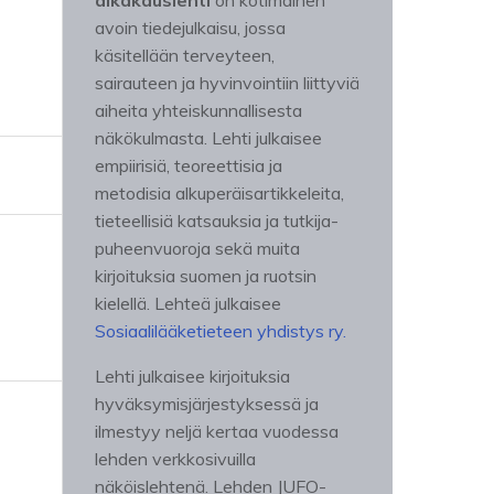
aikakauslehti
on kotimainen
avoin tiedejulkaisu, jossa
käsitellään terveyteen,
sairauteen ja hyvinvointiin liittyviä
aiheita yhteiskunnallisesta
näkökulmasta. Lehti julkaisee
empiirisiä, teoreettisia ja
metodisia alkuperäisartikkeleita,
tieteellisiä katsauksia ja tutkija-
puheenvuoroja sekä muita
kirjoituksia suomen ja ruotsin
kielellä. Lehteä julkaisee
Sosiaalilääketieteen yhdistys ry.
Lehti julkaisee kirjoituksia
hyväksymisjärjestyksessä ja
ilmestyy neljä kertaa vuodessa
lehden verkkosivuilla
näköislehtenä. Lehden JUFO-