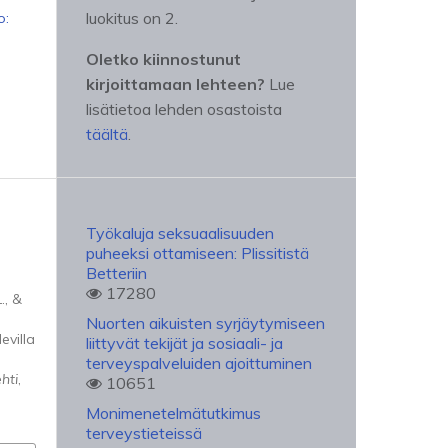
luokitus on 2.
o:
Oletko kiinnostunut
kirjoittamaan lehteen?
Lue
lisätietoa lehden osastoista
täältä
.
Työkaluja seksuaalisuuden
puheeksi ottamiseen: Plissitistä
Betteriin
17280
., &
Nuorten aikuisten syrjäytymiseen
evilla
liittyvät tekijät ja sosiaali- ja
terveyspalveluiden ajoittuminen
hti
,
10651
Monimenetelmätutkimus
terveystieteissä