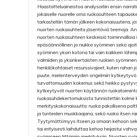
Haastatteluaineistoa analysoitiin ensin narrati
jokaiselle nuorelle oma ruokasuhteen tapaus
tarkasteltiin tämän jälkeen kokonaisuutena, j
nuorten ruokasuhteita jäsentäviä teemoja. An
nuorten ruokasuhteen keskeisiä toiminnallisi
epäsäännöllinen ja niukka syöminen sekä ajoi
syöminen yksin kotona tai vain kaikkein lähi
valmiiden ja yksinkertaisten ruokien syöminen. 
henkilökohtaiset resurssivajeet, kuten rahan j
puute, mielenterveyden ongelmiin kytkeytyvä
turvattomuuden kokemus sekä heikko pystyv
kytkeytyvät nuorten käytännön ruokatoimint
ruokasuhdekertomuksista tunnistettiin kolme 
merkityskokonaisuutta: ruoka pakollisena pol
ja tunteiden muokkaajana, sekä ruoka itsen ran
Tyytymättömyys itseen ja omaan kehoon sekä
tai erityisesti laihduttaa kehoa heijastui vahv
syömiseen liittämiin merkityksiin. Nuorten sy