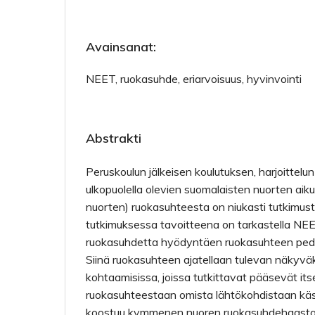
Avainsanat:
NEET, ruokasuhde, eriarvoisuus, hyvinvointi
Abstrakti
Peruskoulun jälkeisen koulutuksen, harjoittelu
ulkopuolella olevien suomalaisten nuorten aik
nuorten) ruokasuhteesta on niukasti tutkimus
tutkimuksessa tavoitteena on tarkastella NE
ruokasuhdetta hyödyntäen ruokasuhteen peda
Siinä ruokasuhteen ajatellaan tulevan näkyväks
kohtaamisissa, joissa tutkittavat pääsevät its
ruokasuhteestaan omista lähtökohdistaan käs
koostuu kymmenen nuoren ruokasuhdehaastat