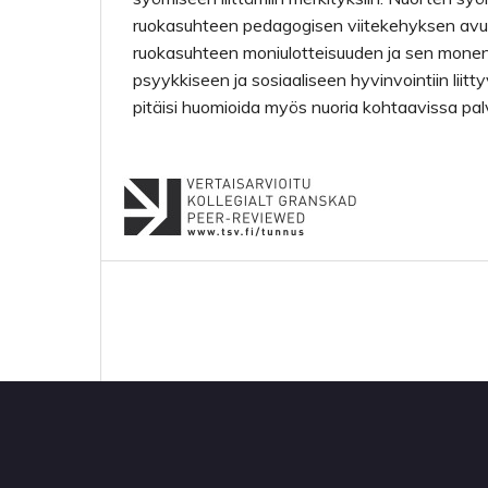
ruokasuhteen pedagogisen viitekehyksen avull
ruokasuhteen moniulotteisuuden ja sen monenl
psyykkiseen ja sosiaaliseen hyvinvointiin liitt
pitäisi huomioida myös nuoria kohtaavissa pal