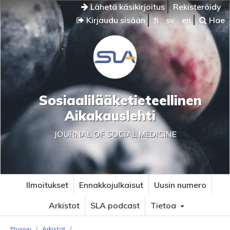
Lähetä käsikirjoitus
Rekisteröidy
Kirjaudu sisään
fi
sv
en
Hae
Sosiaalilääketieteellinen
Aikakauslehti
JOURNAL OF SOCIAL MEDICINE
Ilmoitukset
Ennakkojulkaisut
Uusin numero
Arkistot
SLA podcast
Tietoa
Etusivu
/
Arkistot
/