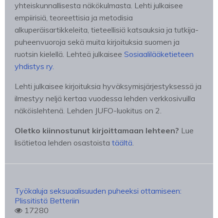
yhteiskunnallisesta näkökulmasta. Lehti julkaisee
empiirisiä, teoreettisia ja metodisia
alkuperäisartikkeleita, tieteellisiä katsauksia ja tutkija-
puheenvuoroja sekä muita kirjoituksia suomen ja
ruotsin kielellä. Lehteä julkaisee
Sosiaalilääketieteen
yhdistys ry.
Lehti julkaisee kirjoituksia hyväksymisjärjestyksessä ja
ilmestyy neljä kertaa vuodessa lehden verkkosivuilla
näköislehtenä. Lehden JUFO-luokitus on 2.
Oletko kiinnostunut kirjoittamaan lehteen?
Lue
lisätietoa lehden osastoista
täältä
.
Työkaluja seksuaalisuuden puheeksi ottamiseen:
Plissitistä Betteriin
17280