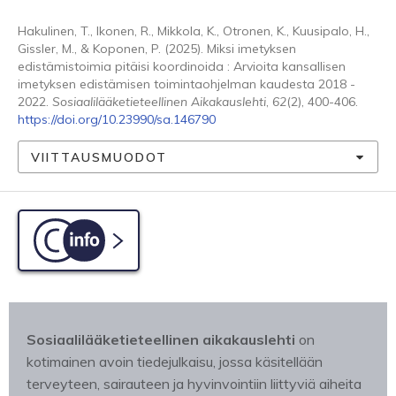
Hakulinen, T., Ikonen, R., Mikkola, K., Otronen, K., Kuusipalo, H.,
Gissler, M., & Koponen, P. (2025). Miksi imetyksen
edistämistoimia pitäisi koordinoida : Arvioita kansallisen
imetyksen edistämisen toimintaohjelman kaudesta 2018 -
2022.
Sosiaalilääketieteellinen Aikakauslehti
,
62
(2), 400-406.
https://doi.org/10.23990/sa.146790
VIITTAUSMUODOT
C-info
Sosiaalilääketieteellinen aikakauslehti
on
kotimainen avoin tiedejulkaisu, jossa käsitellään
terveyteen, sairauteen ja hyvinvointiin liittyviä aiheita