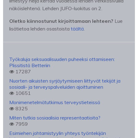
ilmestyy neljä kertaa vuodessa lehden verkkosivuilla
näköislehtenä. Lehden JUFO-luokitus on 2.
Oletko kiinnostunut kirjoittamaan lehteen?
Lue
lisätietoa lehden osastoista
täältä
.
Työkaluja seksuaalisuuden puheeksi ottamiseen:
Plissitistä Betteriin
17287
Nuorten aikuisten syrjäytymiseen liittyvät tekijät ja
sosiaali- ja terveyspalveluiden ajoittuminen
10651
Monimenetelmätutkimus terveystieteissä
8325
Miten tutkia sosiaalisia representaatioita?
7959
Esimiehen johtamistyylin yhteys työntekijän