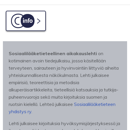
C-info
Sosiaalilääketieteellinen aikakauslehti
on
kotimainen avoin tiedejulkaisu, jossa käsitellään
terveyteen, sairauteen ja hyvinvointiin liittyviä aiheita
yhteiskunnallisesta näkökulmasta. Lehti julkaisee
empiirisiä, teoreettisia ja metodisia
alkuperäisartikkeleita, tieteellisiä katsauksia ja tutkija-
puheenvuoroja sekä muita kirjoituksia suomen ja
ruotsin kielellä. Lehteä julkaisee
Sosiaalilääketieteen
yhdistys ry.
Lehti julkaisee kirjoituksia hyväksymisjärjestyksessä ja