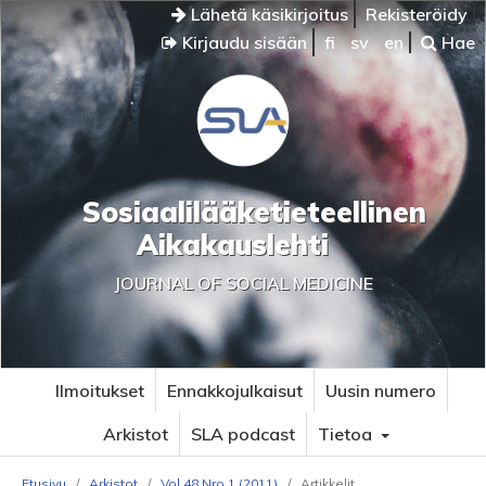
Lähetä käsikirjoitus
Rekisteröidy
Kirjaudu sisään
fi
sv
en
Hae
Sosiaalilääketieteellinen
Aikakauslehti
JOURNAL OF SOCIAL MEDICINE
Ilmoitukset
Ennakkojulkaisut
Uusin numero
Arkistot
SLA podcast
Tietoa
Etusivu
/
Arkistot
/
Vol 48 Nro 1 (2011)
/
Artikkelit