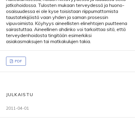
jatkohoidossa. Tulosten mukaan terveydessä ja huono-
osaisuudessa ei ole kyse toisistaan riippumattomista
taustatekijöistä vaan yhden ja saman prosessin
vipuvoimista. Köyhyys aineellisten elinehtojen puutteena
sairastuttaa. Aineellinen ahdinko voi tarkoittaa sitä, että
terveydenhoidosta tingitään esimerkiksi
asiakasmaksujen tai matkakulujen takia.
PDF
JULKAISTU
2011-04-01