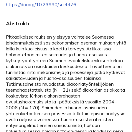
https://doi.org/10.23990/sa.4476
Abstrakti
Pitkäaikaissairauksien yleisyys vaihtelee Suomessa
johdonmukaisesti sosioekonomisen aseman mukaan yhtä
lailla kuin kuolleisuus ja koettu terveys. Artikkelissa
hahmotetaan miten sairaudet ja huono-osaisuus
kytkeytyvät yhteen Suomen evankelisluterilaisen kirkon
diakoniatyön asiakkaiden keskuudessa. Tavoitteena on
tunnistaa niitä mekanismeja ja prosesseja, jotka kytkevät
sairastavuuden ja huono-osaisuuden toisiinsa.
Tutkimusaineisto muodostuu diakoniatyöntekijöiden
teemahaastatteluista (N = 21) sekä diakonian asiakkaita
koskevista Kirkon diakoniarahaston
avustushakemuksista ja -päätöksistä vuosilta 2004–
2006 (N = 170). Sairauden ja huono-osaisuuden
yhteenkietoutumisen prosessia tutkittiin episodianalyysin
avulla neljässä vaiheessa: huono-osaisten ihmisten
erityisongelmat ennen sairastumista, hoitoon
hakeutumisessa, hoidon riittävyydessä ja laadussa sekä