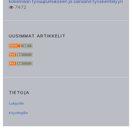
kokemaan työuupumukseen ja sairaana työskentelyyn
7472
UUSIMMAT ARTIKKELIT
TIETOJA
Lukijoille
Kirjoittajille