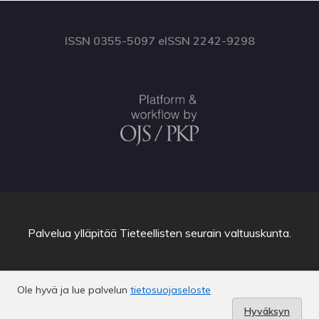
ISSN 0355-5097 eISSN 2242-9298
Palvelua ylläpitää
Tieteellisten seurain valtuuskunta
.
Ole hyvä ja lue palvelun
tietosuojaseloste
Hyväksyn