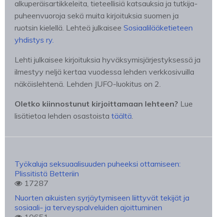
alkuperäisartikkeleita, tieteellisiä katsauksia ja tutkija-
puheenvuoroja sekä muita kirjoituksia suomen ja
ruotsin kielellä. Lehteä julkaisee
Sosiaalilääketieteen
yhdistys ry.
Lehti julkaisee kirjoituksia hyväksymisjärjestyksessä ja
ilmestyy neljä kertaa vuodessa lehden verkkosivuilla
näköislehtenä. Lehden JUFO-luokitus on 2.
Oletko kiinnostunut kirjoittamaan lehteen?
Lue
lisätietoa lehden osastoista
täältä
.
Työkaluja seksuaalisuuden puheeksi ottamiseen:
Plissitistä Betteriin
17287
Nuorten aikuisten syrjäytymiseen liittyvät tekijät ja
sosiaali- ja terveyspalveluiden ajoittuminen