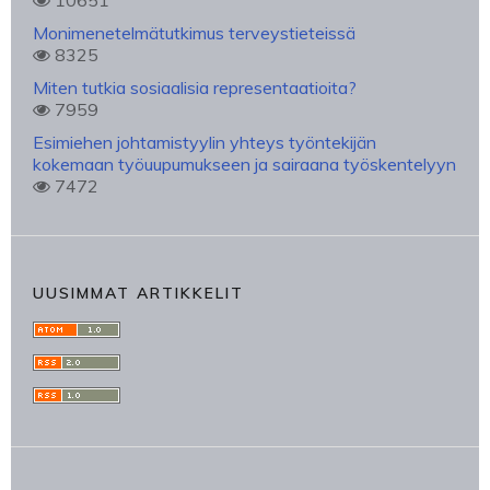
10651
Monimenetelmätutkimus terveystieteissä
8325
Miten tutkia sosiaalisia representaatioita?
7959
Esimiehen johtamistyylin yhteys työntekijän
kokemaan työuupumukseen ja sairaana työskentelyyn
7472
UUSIMMAT ARTIKKELIT