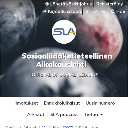
Lähetä käsikirjoitus
Rekisteröidy
Kirjaudu sisään
fi
sv
en
Hae
Sosiaalilääketieteellinen
Aikakauslehti
JOURNAL OF SOCIAL MEDICINE
Ilmoitukset
Ennakkojulkaisut
Uusin numero
Arkistot
SLA podcast
Tietoa
Etusivu
/
Arkistot
/
Vol 44 Nro 1 (2007)
/
Pääkirjoitus