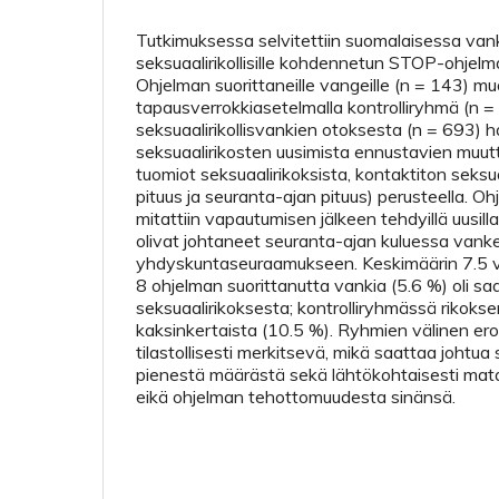
Tutkimuksessa selvitettiin suomalaisessa va
seksuaalirikollisille kohdennetun STOP-ohjelm
Ohjelman suorittaneille vangeille (n = 143) mu
tapausverrokkiasetelmalla kontrolliryhmä (n 
seksuaalirikollisvankien otoksesta (n = 693) h
seksuaalirikosten uusimista ennustavien muut
tuomiot seksuaalirikoksista, kontaktiton seksu
pituus ja seuranta-ajan pituus) perusteella. O
mitattiin vapautumisen jälkeen tehdyillä uusilla 
olivat johtaneet seuranta-ajan kuluessa vanke
yhdyskuntaseuraamukseen. Keskimäärin 7.5 
8 ohjelman suorittanutta vankia (5.6 %) oli s
seksuaalirikoksesta; kontrolliryhmässä rikokse
kaksinkertaista (10.5 %). Ryhmien välinen ero 
tilastollisesti merkitsevä, mikä saattaa johtua 
pienestä määrästä sekä lähtökohtaisesti mat
eikä ohjelman tehottomuudesta sinänsä.