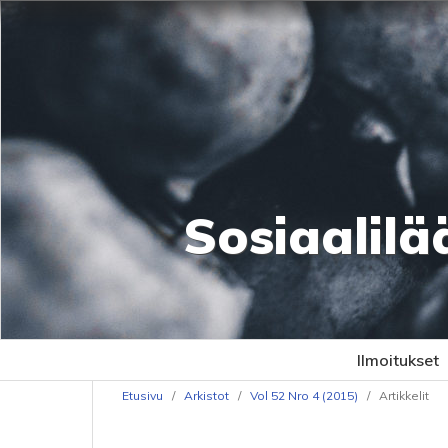
Sosiaalilä
Ilmoitukset
Etusivu
/
Arkistot
/
Vol 52 Nro 4 (2015)
/
Artikkelit