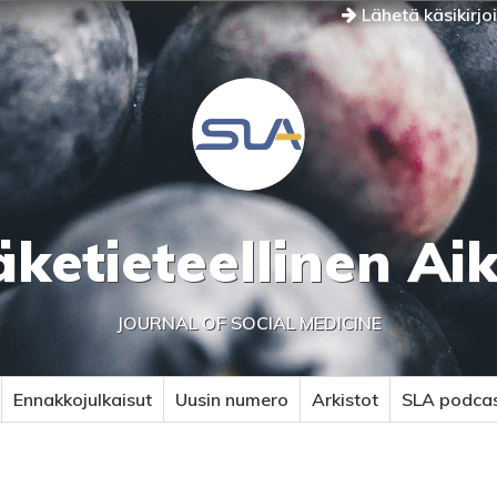
Lähetä käsikirjo
äketieteellinen Ai
JOURNAL OF SOCIAL MEDICINE
Ennakkojulkaisut
Uusin numero
Arkistot
SLA podca