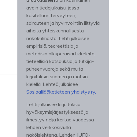
aikakauslehti
on kotimainen
avoin tiedejulkaisu, jossa
käsitellään terveyteen,
sairauteen ja hyvinvointiin liittyviä
aiheita yhteiskunnallisesta
näkökulmasta. Lehti julkaisee
empiirisiä, teoreettisia ja
metodisia alkuperäisartikkeleita,
tieteellisiä katsauksia ja tutkija-
puheenvuoroja sekä muita
kirjoituksia suomen ja ruotsin
kielellä. Lehteä julkaisee
Sosiaalilääketieteen yhdistys ry.
Lehti julkaisee kirjoituksia
hyväksymisjärjestyksessä ja
ilmestyy neljä kertaa vuodessa
lehden verkkosivuilla
näköislehtenä. Lehden JUFO-