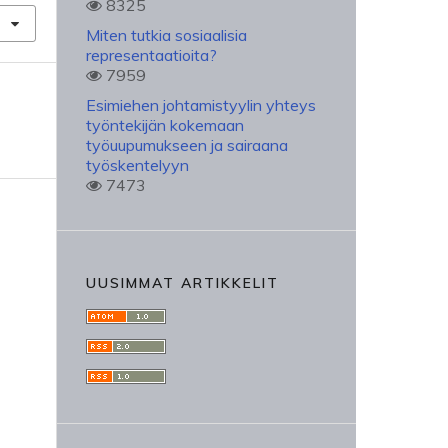
8325
Miten tutkia sosiaalisia
representaatioita?
7959
Esimiehen johtamistyylin yhteys
työntekijän kokemaan
työuupumukseen ja sairaana
työskentelyyn
7473
UUSIMMAT ARTIKKELIT