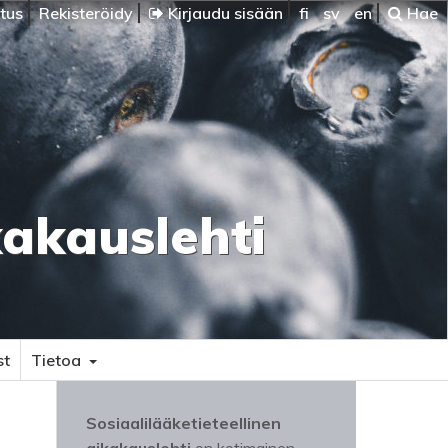
itus
Rekisteröidy
Kirjaudu sisään
fi
sv
en
Hae
kakauslehti
st
Tietoa
Sosiaalilääketieteellinen