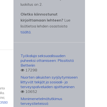
luokitus on 2.
Oletko kiinnostunut
kirjoittamaan lehteen?
Lue
lisätietoa lehden osastoista
täältä
.
Työkaluja seksuaalisuuden
puheeksi ottamiseen: Plissitistä
Betteriin
17298
Nuorten aikuisten syrjäytymiseen
liittyvät tekijät ja sosiaali- ja
terveyspalveluiden ajoittuminen
sta
10652
lla.
hti
,
Monimenetelmätutkimus
53593
terveystieteissä