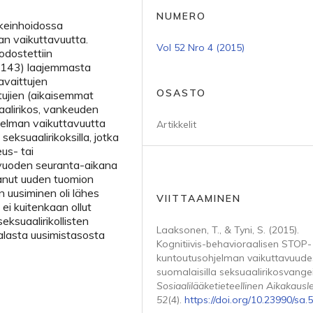
NUMERO
nkeinhoidossa
an vaikuttavuutta.
Vol 52 Nro 4 (2015)
odostettiin
= 143) laajemmasta
avaittujen
OSASTO
tujien (aikaisemmat
aalirikos, vankeuden
hjelman vaikuttavuutta
Artikkelit
seksuaalirikoksilla, jotka
us- tai
vuoden seuranta-aikana
aanut uuden tuomion
n uusiminen oli lähes
VIITTAAMINEN
ei kuitenkaan ollut
seksuaalirikollisten
Laaksonen, T., & Tyni, S. (2015).
alasta uusimistasosta
Kognitiivis-behavioraalisen STOP-
kuntoutusohjelman vaikuttavuude
suomalaisilla seksuaalirikosvangei
Sosiaalilääketieteellinen Aikakausle
52
(4).
https://doi.org/10.23990/sa.