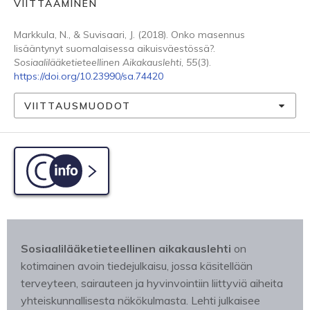
VIITTAAMINEN
Markkula, N., & Suvisaari, J. (2018). Onko masennus
lisääntynyt suomalaisessa aikuisväestössä?.
Sosiaalilääketieteellinen Aikakauslehti
,
55
(3).
https://doi.org/10.23990/sa.74420
VIITTAUSMUODOT
C-info
Sosiaalilääketieteellinen aikakauslehti
on
kotimainen avoin tiedejulkaisu, jossa käsitellään
terveyteen, sairauteen ja hyvinvointiin liittyviä aiheita
yhteiskunnallisesta näkökulmasta. Lehti julkaisee