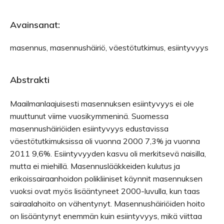
Avainsanat:
masennus, masennushäiriö, väestötutkimus, esiintyvyys
Abstrakti
Maailmanlaajuisesti masennuksen esiintyvyys ei ole
muuttunut viime vuosikymmeninä. Suomessa
masennushäiriöiden esiintyvyys edustavissa
väestötutkimuksissa oli vuonna 2000 7,3% ja vuonna
2011 9,6%. Esiintyvyyden kasvu oli merkitsevä naisilla,
mutta ei miehillä. Masennuslääkkeiden kulutus ja
erikoissairaanhoidon polikliiniset käynnit masennuksen
vuoksi ovat myös lisääntyneet 2000-luvulla, kun taas
sairaalahoito on vähentynyt. Masennushäiriöiden hoito
on lisääntynyt enemmän kuin esiintyvyys, mikä viittaa