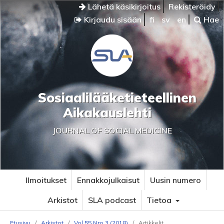
Lähetä käsikirjoitus
Rekisteröidy
Kirjaudu sisään
fi
sv
en
Hae
Sosiaalilääketieteellinen
Aikakauslehti
JOURNAL OF SOCIAL MEDICINE
Ilmoitukset
Ennakkojulkaisut
Uusin numero
Arkistot
SLA podcast
Tietoa
Etusivu
/
Arkistot
/
Vol 55 Nro 3 (2018)
/
Artikkelit