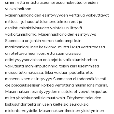
siihen, että entistä useampi osaa hakeutua oireiden
vuoksi hoitoon.
Masennushäiriöiden esiintyvyyden vertailua vaikeuttavat
mittaus- ja haastattelumenetelmien erot ja
osallistumisaktiivisuuden vaihteluun liittyvä
valikoitumisharha. Masennushäiriöiden esiintyvyys
Suomessa on jonkin verran korkeampi kuin
maailmanlaajuinen keskiarvo, mutta lukuja vertailtaessa
on otettava huomioon, että suomalaisissa
esiintyvyysarvioissa on korjattu valikoitumisharhan
vaikutusta moni-imputoinnilla, toisin kuin useimmissa
muissa tutkimuksissa. Siksi voidaan päätellä, että
masennuksen esiintyvyys Suomessa ei todennäköisesti
ole poikkeuksellisen korkea verrattuna muihin länsimaihin.
Masennuksen esiintyvyyden muutokset voivat heijastaa
muita yhteiskunnallisia muutoksia. Erityisesti talouden
laskusuhdanteilla on usein kielteisiä seurauksia
mielenterveydelle. Masennuksen ilmeinen yleistyminen