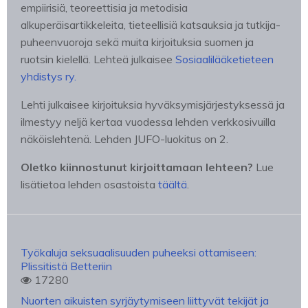
empiirisiä, teoreettisia ja metodisia
alkuperäisartikkeleita, tieteellisiä katsauksia ja tutkija-
puheenvuoroja sekä muita kirjoituksia suomen ja
ruotsin kielellä. Lehteä julkaisee
Sosiaalilääketieteen
yhdistys ry.
Lehti julkaisee kirjoituksia hyväksymisjärjestyksessä ja
ilmestyy neljä kertaa vuodessa lehden verkkosivuilla
näköislehtenä. Lehden JUFO-luokitus on 2.
Oletko kiinnostunut kirjoittamaan lehteen?
Lue
lisätietoa lehden osastoista
täältä
.
Työkaluja seksuaalisuuden puheeksi ottamiseen:
Plissitistä Betteriin
17280
Nuorten aikuisten syrjäytymiseen liittyvät tekijät ja