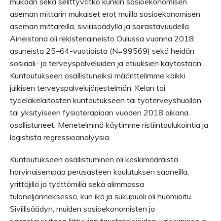
mukaan sekä selittyvätkö kunkin sosioekonomisen
aseman mittarin mukaiset erot muilla sosioekonomisen
aseman mittareilla, siviilisäädyllä ja sairastavuudella.
Aineistona oli rekisteriaineisto Oulussa vuonna 2018
asuneista 25–64-vuotiaista (N=99569) sekä heidän
sosiaali- ja terveyspalveluiden ja etuuksien käytöstään.
Kuntoutukseen osallistuneiksi määrittelimme kaikki
julkisen terveyspalvelujärjestelmän, Kelan tai
työeläkelaitosten kuntoutukseen tai työterveyshuollon
tai yksityiseen fysioterapiaan vuoden 2018 aikana
osallistuneet. Menetelminä käytimme ristiintaulukointia ja
logistista regressioanalyysia.
Kuntoutukseen osallistuminen oli keskimääräistä
harvinaisempaa perusasteen koulutuksen saaneilla,
yrittäjillä ja työttömillä sekä alimmassa
tuloneljänneksessä, kun ikä ja sukupuoli oli huomioitu.
Siviilisäädyn, muiden sosioekonomisten ja