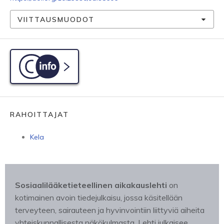
VIITTAUSMUODOT
C-info
RAHOITTAJAT
Kela
Sosiaalilääketieteellinen aikakauslehti
on
kotimainen avoin tiedejulkaisu, jossa käsitellään
terveyteen, sairauteen ja hyvinvointiin liittyviä aiheita
yhteiskunnallisesta näkökulmasta. Lehti julkaisee