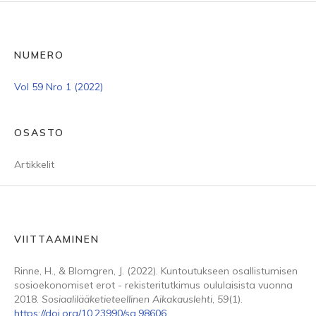
NUMERO
Vol 59 Nro 1 (2022)
OSASTO
Artikkelit
VIITTAAMINEN
Rinne, H., & Blomgren, J. (2022). Kuntoutukseen osallistumisen
sosioekonomiset erot - rekisteritutkimus oululaisista vuonna
2018.
Sosiaalilääketieteellinen Aikakauslehti
,
59
(1).
https://doi.org/10.23990/sa.98606