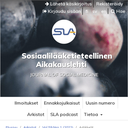
Lähetä käsikirjoitus
Rekisteröidy
Kirjaudu sisään
fi
sv
en
Hae
Sosiaalilääketieteellinen
Aikakauslehti
JOURNAL OF SOCIAL MEDICINE
Ilmoitukset
Ennakkojulkaisut
Uusin numero
Arkistot
SLA podcast
Tietoa
Etusivu
/
Arkistot
/
Vol 59 Nro 1 (2022)
/
Artikkelit