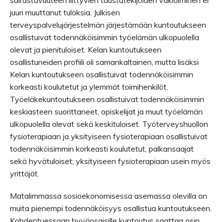
sairastavuuteen liittyvien taustatekijöiden vakioiminen ei
juuri muuttanut tuloksia. Julkisen
terveyspalvelujärjestelmän järjestämään kuntoutukseen
osallistuivat todennäköisimmin työelämän ulkopuolella
olevat ja pienituloiset. Kelan kuntoutukseen
osallistuneiden profiili oli samankaltainen, mutta lisäksi
Kelan kuntoutukseen osallistuivat todennäköisimmin
korkeasti koulutetut ja ylemmät toimihenkilöt.
Työeläkekuntoutukseen osallistuivat todennäköisimmin
keskiasteen suorittaneet, opiskelijat ja muut työelämän
ulkopuolella olevat sekä keskituloiset. Työterveyshuollon
fysioterapiaan ja yksityiseen fysioterapiaan osallistuivat
todennäköisimmin korkeasti koulutetut, palkansaajat
sekä hyvätuloiset; yksityiseen fysioterapiaan usein myös
yrittäjät.
Matalimmassa sosioekonomisessa asemassa olevilla on
muita pienempi todennäköisyys osallistua kuntoutukseen.
Kohdentuessaan hyväosaisille kuntoutus saattaa osin