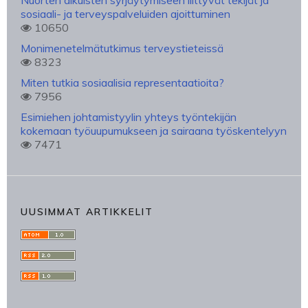
Nuorten aikuisten syrjäytymiseen liittyvät tekijät ja
sosiaali- ja terveyspalveluiden ajoittuminen
10650
Monimenetelmätutkimus terveystieteissä
8323
Miten tutkia sosiaalisia representaatioita?
7956
Esimiehen johtamistyylin yhteys työntekijän
kokemaan työuupumukseen ja sairaana työskentelyyn
7471
UUSIMMAT ARTIKKELIT