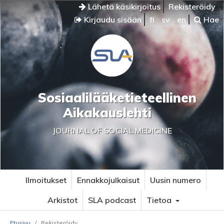
Lähetä käsikirjoitus
Rekisteröidy
Kirjaudu sisään
fi
sv
en
Hae
Sosiaalilääketieteellinen
Aikakauslehti
JOURNAL OF SOCIAL MEDICINE
Ilmoitukset
Ennakkojulkaisut
Uusin numero
Arkistot
SLA podcast
Tietoa
Etusivu
/
Rekisteröidy