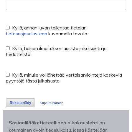
Kyllä, annan luvan tallentaa tietojani
tietosuojaselosteen
kuvaamalla tavalla.
Kyllä, haluan ilmoituksen uusista julkaisuista ja
tiedotteista.
Kyllä, minulle voi lähettää vertaisarviointeja koskevia
pyyntöjä tästä julkaisusta.
Kirjautuminen
Rekisteröidy
Sosiaalilääketieteellinen aikakauslehti
on
kotimainen avoin tiedejulkaisu, jossa käsitellään