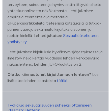
terveyteen, sairauteen ja hyvinvointiin liittyviä aiheita
yhteiskunnallisesta näkökulmasta. Lehti julkaisee
empiirisiä, teoreettisia ja metodisia
alkuperäisartikkeleita, tieteellisiä katsauksia ja tutkija-
puheenvuoroja sekä muita kirjoituksia suomen ja
ruotsin kielellä. Lehteä julkaisee
Sosiaalilääketieteen
yhdistys ry.
Lehti julkaisee kirjoituksia hyväksymisjärjestyksessä ja
ilmestyy neljä kertaa vuodessa lehden verkkosivuilla
näköislehtenä. Lehden JUFO-luokitus on 2.
Oletko kiinnostunut kirjoittamaan lehteen?
Lue
lisätietoa lehden osastoista
täältä
.
Työkaluja seksuaalisuuden puheeksi ottamiseen:
Plissitistä Betteriin