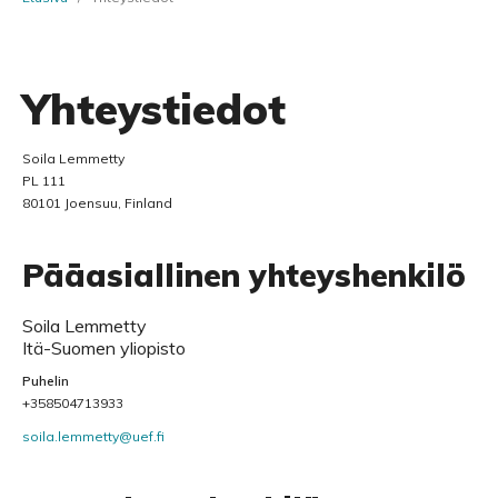
Yhteystiedot
Soila Lemmetty
PL 111
80101 Joensuu, Finland
Pääasiallinen yhteyshenkilö
Soila Lemmetty
Itä-Suomen yliopisto
Puhelin
+358504713933
soila.lemmetty@uef.fi