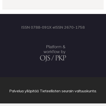
ISSN 0788-091X eISSN 2670-1758
Palvelua ylläpitää
Tieteellisten seurain valtuuskunta
.