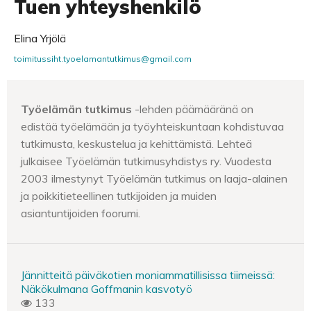
Tuen yhteyshenkilö
Elina Yrjölä
toimitussiht.tyoelamantutkimus@gmail.com
Työelämän tutkimus
-lehden päämääränä on
edistää työelämään ja työyhteiskuntaan kohdistuvaa
tutkimusta, keskustelua ja kehittämistä. Lehteä
julkaisee Työelämän tutkimusyhdistys ry. Vuodesta
2003 ilmestynyt Työelämän tutkimus on laaja-alainen
ja poikkitieteellinen tutkijoiden ja muiden
asiantuntijoiden foorumi.
Jännitteitä päiväkotien moniammatillisissa tiimeissä:
Näkökulmana Goffmanin kasvotyö
133