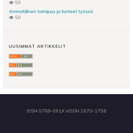
55
Ammatillinen toimijuus ja tunteet työssä
50
UUSIMMAT ARTIKKELIT
ISSN 0788-091X eISSN 2670-1758