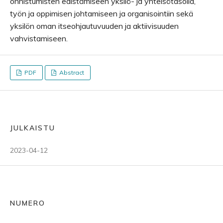
onnistumisten edistämiseen yksilö- ja yhteisötasolla,
työn ja oppimisen johtamiseen ja organisointiin sekä
yksilön oman itseohjautuvuuden ja aktiivisuuden
vahvistamiseen.
PDF
Abstract
JULKAISTU
2023-04-12
NUMERO