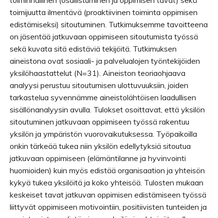
toiminnallinen (osallistuminen ja oppimisen tavat) sekä
toimijuutta ilmentävä (proaktiivinen toiminta oppimisen
edistämiseksi) sitoutuminen. Tutkimuksemme tavoitteena
on jäsentää jatkuvaan oppimiseen sitoutumista työssä
sekä kuvata sitä edistäviä tekijöitä. Tutkimuksen
aineistona ovat sosiaali- ja palvelualojen työntekijöiden
yksilöhaastattelut (N=31). Aineiston teoriaohjaava
analyysi perustuu sitoutumisen ulottuvuuksiin, joiden
tarkastelua syvennämme aineistolähtöisen laadullisen
sisällönanalyysin avulla. Tulokset osoittavat, että yksilön
sitoutuminen jatkuvaan oppimiseen työssä rakentuu
yksilön ja ympäristön vuorovaikutuksessa. Työpaikoilla
onkin tärkeää tukea niin yksilön edellytyksiä sitoutua
jatkuvaan oppimiseen (elämäntilanne ja hyvinvointi
huomioiden) kuin myös edistää organisaation ja yhteisön
kykyä tukea yksilöitä ja koko yhteisöä. Tulosten mukaan
keskeiset tavat jatkuvan oppimisen edistämiseen työssä
liittyvät oppimiseen motivointiin, positiivisten tunteiden ja