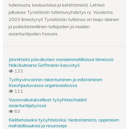
tutkimusta, keskustelua ja kehittämistä. Lehteä
julkaisee Työelämän tutkimusyhdistys ry. Vuodesta
2003 ilmestynyt Työelämän tutkimus on laaja-alainen
ja poikkitieteellinen tutkijoiden ja muiden
asiantuntijoiden foorumi.
Jännitteitä päiväkotien moniammatillisissa tiimeissä:
Näkökulmana Goffmanin kasvotyö
133
Työhyvinvoinnin rakentuminen ja edistäminen
itseohjautuvassa organisaatiossa
111
Vuorovaikutukselliset työyhteisötaidot
asiantuntijatyössä
63
Kielitietoiseksi työyhteisöksi: tiedostamista, oppimisen
mahdollisuuksia ja resursseja