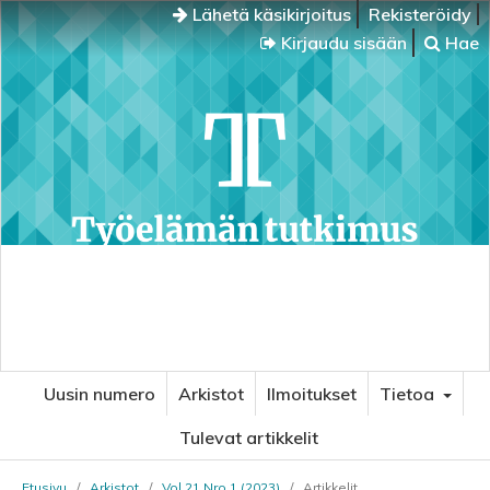
Lähetä käsikirjoitus
Rekisteröidy
Kirjaudu sisään
Hae
Uusin numero
Arkistot
Ilmoitukset
Tietoa
Tulevat artikkelit
Etusivu
/
Arkistot
/
Vol 21 Nro 1 (2023)
/
Artikkelit