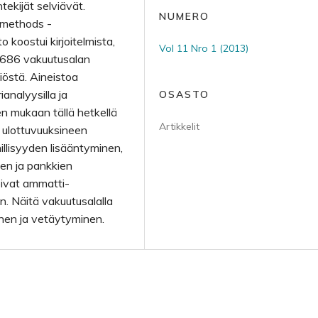
ntekijät selviävät.
NUMERO
 methods -
 koostui kirjoitelmista,
Vol 11 Nro 1 (2013)
i 686 vakuutusalan
iöstä. Aineistoa
ianalyysilla ja
OSASTO
n mukaan tällä hetkellä
Artikkelit
ri ulottuvuuksineen
illisyyden lisääntyminen,
den ja pankkien
oivat ammatti-
in. Näitä vakuutusalalla
inen ja vetäytyminen.