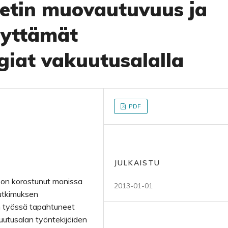
etin muovautuvuus ja
äyttämät
giat vakuutusalalla
PDF
JULKAISTU
 on korostunut monissa
2013-01-01
utkimuksen
an työssä tapahtuneet
uutusalan työntekijöiden