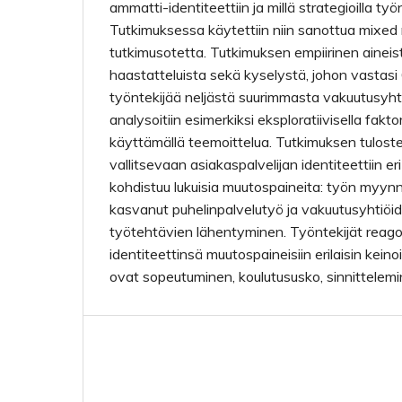
ammatti-identiteettiin ja millä strategioilla työ
Tutkimuksessa käytettiin niin sanottua mixed
tutkimusotetta. Tutkimuksen empiirinen aineisto
haastatteluista sekä kyselystä, johon vastas
työntekijää neljästä suurimmasta vakuutusyht
analysoitiin esimerkiksi eksploratiivisella faktor
käyttämällä teemoittelua. Tutkimuksen tuloste
vallitsevaan asiakaspalvelijan identiteettiin e
kohdistuu lukuisia muutospaineita: työn myynn
kasvanut puhelinpalvelutyö ja vakuutusyhtiöi
työtehtävien lähentyminen. Työntekijät reag
identiteettinsä muutospaineisiin erilaisin keino
ovat sopeutuminen, koulutususko, sinnittelem