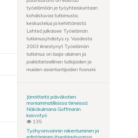
päämääränä on edistää
työelämään ja työyhteiskuntaan
kohdistuvaa tutkimusta,
keskustelua ja kehittämistä.
Lehteä julkaisee Työelämän
tutkimusyhdistys ry. Vuodesta
2003 ilmestynyt Työelämän
tutkimus on laaja-alainen ja
poikkitieteellinen tutkijoiden ja
muiden asiantuntijoiden foorumi.
Jännitteitä päiväkotien
moniammatillisissa tiimeissä:
Näkökulmana Goffmanin
kasvotyö
135
Työhyvinvoinnin rakentuminen ja
edistäminen itseohjautuvassa