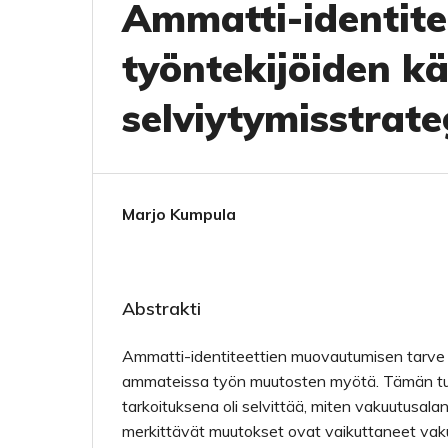
Ammatti-identite
työntekijöiden k
selviytymisstrate
Marjo Kumpula
Abstrakti
Ammatti-identiteettien muovautumisen tarve
ammateissa työn muutosten myötä. Tämän t
tarkoituksena oli selvittää, miten vakuutusal
merkittävät muutokset ovat vaikuttaneet vak