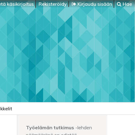
tä käsikirjoitus
Rekisteröidy
Kirjaudu sisään
Hae
kkelit
Työelämän tutkimus
-lehden