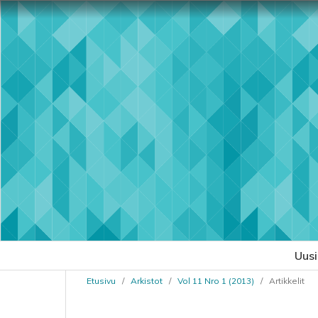
Uus
Etusivu
/
Arkistot
/
Vol 11 Nro 1 (2013)
/
Artikkelit