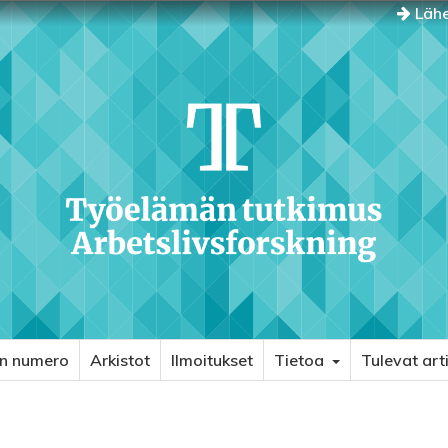
Lähe
in numero
Arkistot
Ilmoitukset
Tietoa
Tulevat arti