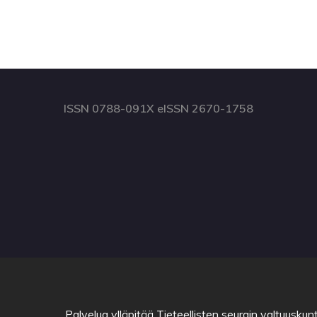
ISSN 0788-091X eISSN 2670-1758
Palvelua ylläpitää
Tieteellisten seurain valtuuskun