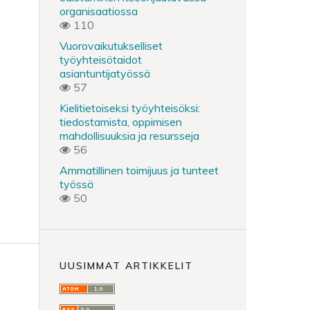
organisaatiossa
110
Vuorovaikutukselliset
työyhteisötaidot
asiantuntijatyössä
57
Kielitietoiseksi työyhteisöksi:
tiedostamista, oppimisen
mahdollisuuksia ja resursseja
56
Ammatillinen toimijuus ja tunteet
työssä
50
UUSIMMAT ARTIKKELIT