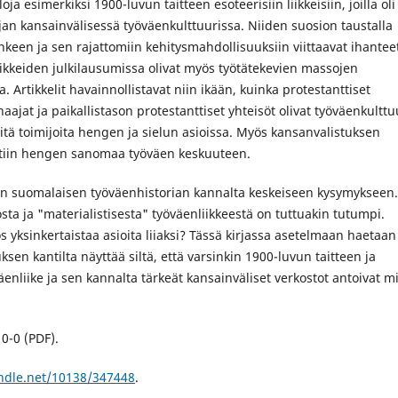
ja esimerkiksi 1900-luvun taitteen esoteerisiin liikkeisiin, joilla oli
an kansainvälisessä työväenkulttuurissa. Niiden suosion taustalla
enkeen ja sen rajattomiin kehitysmahdollisuuksiin viittaavat ihantee
iikkeiden julkilausumissa olivat myös työtätekevien massojen
a. Artikkelit havainnollistavat niin ikään, kuinka protestanttiset
aajat ja paikallistason protestanttiset yhteisöt olivat työväenkulttu
itä toimijoita hengen ja sielun asioissa. Myös kansanvalistuksen
ettiin hengen sanomaa työväen keskuuteen.
an suomalaisen työväenhistorian kannalta keskeiseen kysymykseen.
osta ja "materialistisesta" työväenliikkeestä on tuttuakin tutumpi.
s yksinkertaistaa asioita liiaksi? Tässä kirjassa asetelmaan haetaan
sen kantilta näyttää siltä, että varsinkin 1900-luvun taitteen ja
iike ja sen kannalta tärkeät kansainväliset verkostot antoivat m
0-0 (PDF).
andle.net/10138/347448
.