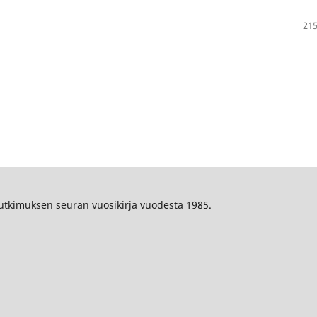
215
tutkimuksen seuran vuosikirja vuodesta 1985.