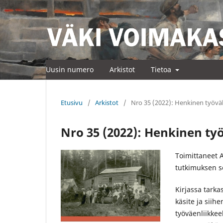
Uusin numero
Arkistot
Tietoa
Etusivu
/
Arkistot
/
Nro 35 (2022): Henkinen työvä
Nro 35 (2022): Henkinen ty
Toimittaneet 
tutkimuksen se
Kirjassa tark
käsite ja siih
työväenliikkeel