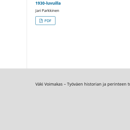
1930-luvuilla
Jari Parkkinen
PDF
Väki Voimakas – Työväen historian ja perinteen 