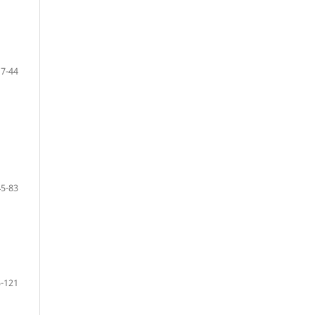
17-44
45-83
-121