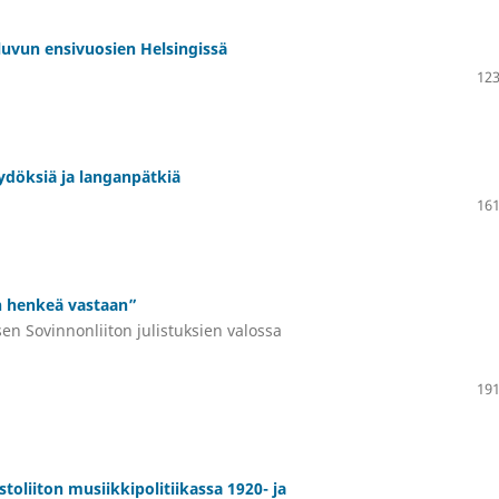
-luvun ensivuosien Helsingissä
123
döksiä ja langanpätkiä
161
 henkeä vastaan”
sen Sovinnonliiton julistuksien valossa
191
ostoliiton musiikkipolitiikassa 1920- ja