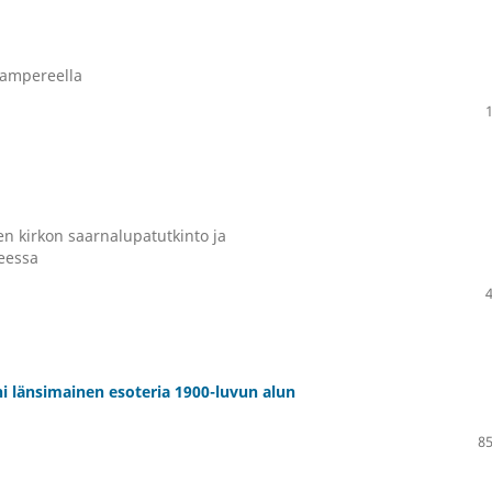
Tampereella
en kirkon saarnalupatutkinto ja
teessa
i länsimainen esoteria 1900-luvun alun
85