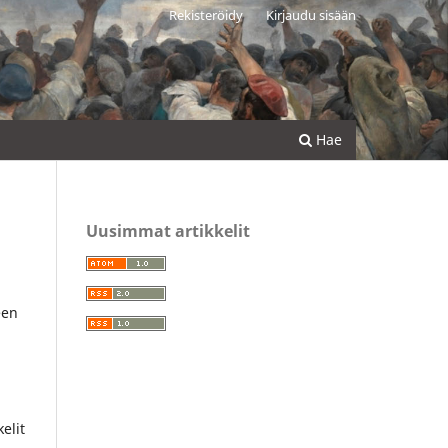
Rekisteröidy
Kirjaudu sisään
Hae
Uusimmat artikkelit
een
elit