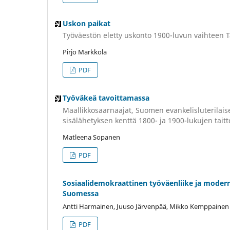
Uskon paikat
Työväestön eletty uskonto 1900-luvun vaihteen 
Pirjo Markkola
PDF
Työväkeä tavoittamassa
Maallikkosaarnaajat, Suomen evankelisluterilais
sisälähetyksen kenttä 1800- ja 1900-lukujen tait
Matleena Sopanen
PDF
Sosiaalidemokraattinen työväenliike ja modern
Suomessa
Antti Harmainen, Juuso Järvenpää, Mikko Kemppainen
PDF