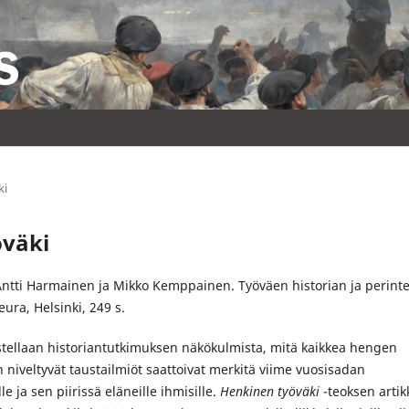
ki
öväki
Antti Harmainen ja Mikko Kemppainen. Työväen historian ja perint
ura, Helsinki, 249 s.
astellaan historiantutkimuksen näkökulmista, mitä kaikkea hengen
en niveltyvät taustailmiöt saattoivat merkitä viime vuosisadan
le ja sen piirissä eläneille ihmisille.
Henkinen työväki
-teoksen artikk