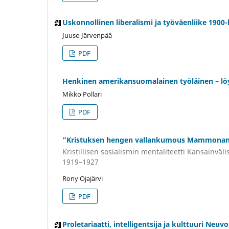
Uskonnollinen liberalismi ja työväenliike 1900
Juuso Järvenpää
PDF
Henkinen amerikansuomalainen työläinen – löy
Mikko Pollari
PDF
”Kristuksen hengen vallankumous Mammonan
Kristillisen sosialismin mentaliteetti Kansainväli
1919–1927
Rony Ojajärvi
PDF
Proletariaatti, intelligentsija ja kulttuuri Neuv