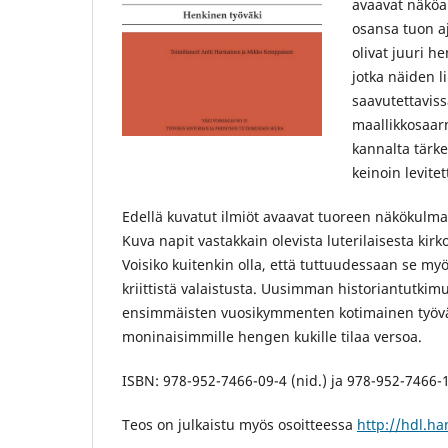
avaavat näköalo
osansa tuon aj
olivat juuri h
jotka näiden l
saavutettaviss
maallikkosaarn
kannalta tärke
keinoin levit
Edellä kuvatut ilmiöt avaavat tuoreen näkökulm
Kuva napit vastakkain olevista luterilaisesta kirk
Voisiko kuitenkin olla, että tuttuudessaan se myö
kriittistä valaistusta. Uusimman historiantutkimuk
ensimmäisten vuosikymmenten kotimainen työväenl
moninaisimmille hengen kukille tilaa versoa.
ISBN: 978-952-7466-09-4 (nid.) ja 978-952-7466-1
Teos on julkaistu myös osoitteessa
http://hdl.h