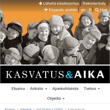
Lähetä käsikirjoitus
Rekisteröidy
Kirjaudu sisään
en
fi
Hae
Etusivu
Arkisto
Ajankohtaista
Tietoa
Ohjeita
Etusivu
/
Arkistot
/
Vol 15 Nro 1 (2021)
/
Katsaukset