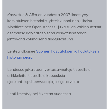
Kasvatus & Aika
on vuodesta 2007 ilmestynyt
kasvatuksen historiallis-yhteiskunnallinen julkaisu.
Monitieteinen Open Access -julkaisu on vakiinnuttanut
asemansa korkeatasoisena kasvatushistorian
johtavana kotimaisena tiedejulkaisuna.
Lehteä julkaisee
Suomen kasvatuksen ja koulutuksen
historian seura
.
Lehdessä julkaistaan vertaisarvioituja tieteellisiä
artikkeleita, tieteellisiä katsauksia,
ajankohtaispuheenvuoroja ja kirja-arvioita.
Lehti ilmestyy neljä kertaa vuodessa.