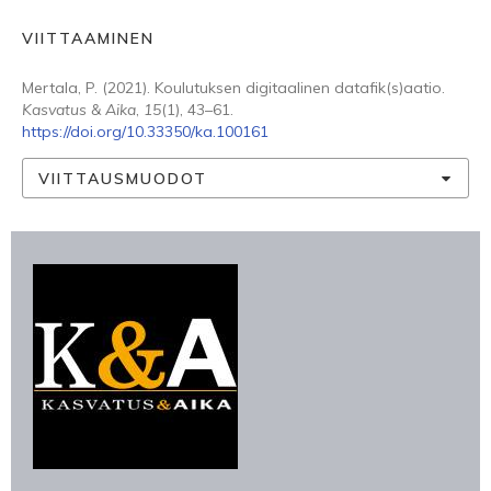
VIITTAAMINEN
Mertala, P. (2021). Koulutuksen digitaalinen datafik(s)aatio.
Kasvatus & Aika
,
15
(1), 43–61.
https://doi.org/10.33350/ka.100161
VIITTAUSMUODOT