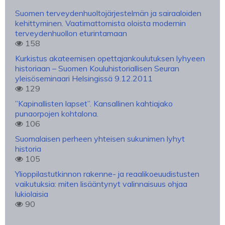
Suomen terveydenhuoltojärjestelmän ja sairaaloiden
kehittyminen. Vaatimattomista oloista modernin
terveydenhuollon eturintamaan
158
Kurkistus akateemisen opettajankoulutuksen lyhyeen
historiaan – Suomen Kouluhistoriallisen Seuran
yleisöseminaari Helsingissä 9.12.2011
129
”Kapinallisten lapset”. Kansallinen kahtiajako
punaorpojen kohtalona.
106
Suomalaisen perheen yhteisen sukunimen lyhyt
historia
105
Ylioppilastutkinnon rakenne- ja reaalikoeuudistusten
vaikutuksia: miten lisääntynyt valinnaisuus ohjaa
lukiolaisia
90