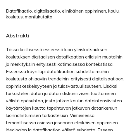
Datafikaatio, digitalisaatio, elinikäinen oppiminen, koulu,
koulutus, monilukutaito
Abstrakti
Tässä kriittisessä esseessä luon yleiskatsauksen
koulutuksen digitaalisen datafikaation erilaisiin muotoihin
ja merkityksiin erityisesti kotimaisessa kontekstissa.
Esseessä käyn läpi datafikaation suhdetta muihin
koulutusta ohjaaviin trendeihin, erityisesti digitalisaatioon,
oppimiskeskeisyyteen ja tulosvastuullisuuteen. Lisäksi
tarkastelen datan ja datan diskursiivisen tuottamisen
välistä epäsuhtaa, josta jatkan koulun dataintensiivisten
käytäntöjen kautta tapahtuvan jatkuvan datankeruun
luonnollistumisen tarkasteluun. Viimeisessä
temaattisessa osiossa jäsennän elinikäisen oppimisen
ideologian ja datafikaation välistä suhdetta. Esseen