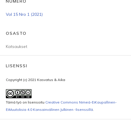
NUMERO
Vol 15 Nro 1 (2021)
OSASTO
Katsaukset
LISENSSI
Copyright (c) 2021 Kasvatus & Aika
Tämä työ on lisensoitu
Creative Commons Nimeä-EiKaupallinen-
EiMuutoksia 4.0 Kansainvälinen Julkinen -lisenssillä
.