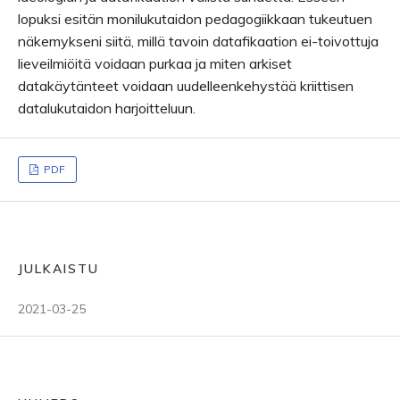
lopuksi esitän monilukutaidon pedagogiikkaan tukeutuen
näkemykseni siitä, millä tavoin datafikaation ei-toivottuja
lieveilmiöitä voidaan purkaa ja miten arkiset
datakäytänteet voidaan uudelleenkehystää kriittisen
datalukutaidon harjoitteluun.
PDF
JULKAISTU
2021-03-25