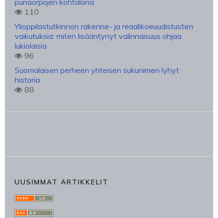
punaorpojen kohtalona.
110
Ylioppilastutkinnon rakenne- ja reaalikoeuudistusten
vaikutuksia: miten lisääntynyt valinnaisuus ohjaa
lukiolaisia
96
Suomalaisen perheen yhteisen sukunimen lyhyt
historia
88
UUSIMMAT ARTIKKELIT