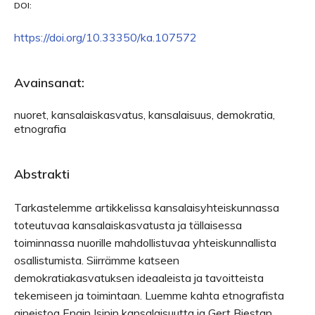
DOI:
https://doi.org/10.33350/ka.107572
Avainsanat:
nuoret, kansalaiskasvatus, kansalaisuus, demokratia,
etnografia
Abstrakti
Tarkastelemme artikkelissa kansalaisyhteiskunnassa
toteutuvaa kansalaiskasvatusta ja tällaisessa
toiminnassa nuorille mahdollistuvaa yhteiskunnallista
osallistumista. Siirrämme katseen
demokratiakasvatuksen ideaaleista ja tavoitteista
tekemiseen ja toimintaan. Luemme kahta etnografista
aineistoa Engin Isinin kansalaisuutta ja Gert Biestan