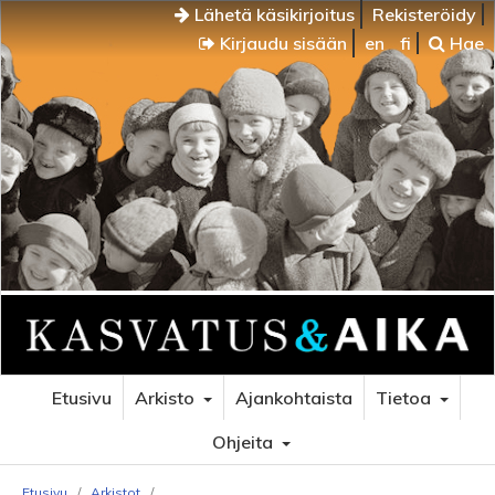
Lähetä käsikirjoitus
Rekisteröidy
Kirjaudu sisään
en
fi
Hae
Etusivu
Arkisto
Ajankohtaista
Tietoa
Ohjeita
Etusivu
/
Arkistot
/