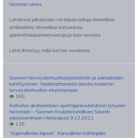
historian seura
.
Lehdessä julkaistaan vertaisarvioituja tieteellisiä
artikkeleita, tieteellisiä katsauksia,
ajankohtaispuheenvuoroja ja kirja-arvioita.
Lehti ilmestyy neljä kertaa vuodessa.
Suomen terveydenhuoltojärjestelmän ja sairaaloiden
kehittyminen. Vaatimattomista oloista modernin
terveydenhuollon eturintamaan
160
Kurkistus akateemisen opettajankoulutuksen lyhyeen
historiaan – Suomen Kouluhistoriallisen Seuran
yleisöseminaari Helsingissä 9.12.2011
135
”Kapinallisten lapset”. Kansallinen kahtiajako