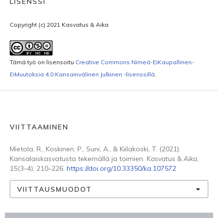
LISENSSI
Copyright (c) 2021 Kasvatus & Aika
Tämä työ on lisensoitu
Creative Commons Nimeä-EiKaupallinen-
EiMuutoksia 4.0 Kansainvälinen Julkinen -lisenssillä
.
VIITTAAMINEN
Mietola, R., Koskinen, P., Suni, A., & Kiilakoski, T. (2021).
Kansalaiskasvatusta tekemällä ja toimien.
Kasvatus & Aika
,
15
(3–4), 210–226.
https://doi.org/10.33350/ka.107572
VIITTAUSMUODOT