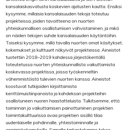
kansalaiskasvatusta koskevien ajatusten kautta. Ensiksi
kysymme, millaisia kansalaisuuden tekoja toteutuu
projekteissa, joiden tavoitteena on nuorten
yhteiskunnallisen osallistumisen vahvistaminen, ja mikä
on näiden tekojen suhde kansalaisuuden käytäntöihin.
Toiseksi kysymme, millä tavalla nuorten omat käsitykset,
kokemukset ja kulttuurit näkyivät projekteissa. Aineistot
tuotettiin 2018–2019 kahdessa järjestökentällä
toteutetussa nuorten yhteiskunnallista vaikuttamista
koskevassa projektissa, joissa työskenneltiin
vähemmistöistä tulevien nuorten kanssa. Aineistot
koostuvat tutkijoiden kirjoittamista
kenttämuistiinpanoista ja kahdeksan projekteihin
osallistuneen nuoren haastatteluista. Tulkitsemme, että
toiminnan ja vaikuttamisen painottuminen projektien
toimintakulttuurissa avaa projektien sisällä tilaa
uudenlaiselle pohdinnalle, yhteistoiminnalle ja
oppimiskokemuksille. Samalla tarkastelumme tekee