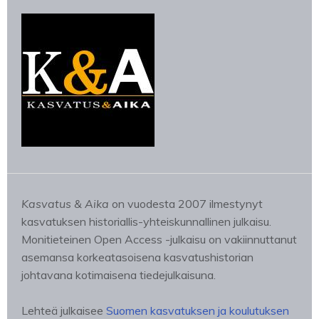
Kasvatus & Aika
on vuodesta 2007 ilmestynyt
kasvatuksen historiallis-yhteiskunnallinen julkaisu.
Monitieteinen Open Access -julkaisu on vakiinnuttanut
asemansa korkeatasoisena kasvatushistorian
johtavana kotimaisena tiedejulkaisuna.
Lehteä julkaisee
Suomen kasvatuksen ja koulutuksen