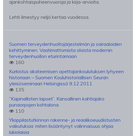
ajankohtaispuheenvuoroja ja kirja-arvioita.
Lehti ilmestyy neljä kertaa vuodessa.
Suomen terveydenhuoltojärjestelmän ja sairaaloiden
kehittyminen. Vaatimattomista oloista modernin
terveydenhuollon eturintamaan
160
Kurkistus akateemisen opettajankoulutuksen lyhyeen
historiaan – Suomen Kouluhistoriallisen Seuran
yleisöseminaari Helsingissä 9.12.2011
135
”Kapinallisten lapset”. Kansallinen kahtiajako
punaorpojen kohtalona.
110
Ylioppilastutkinnon rakenne- ja reaalikoeuudistusten
vaikutuksia: miten lisääntynyt valinnaisuus ohjaa
lukiolaisia