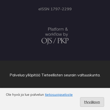
eISSN 1797-2299
Palvelua ylläpitää
Tieteellisten seurain valtuuskunta
.
Ole hyvä ja lue palvelun
tietosuojaseloste
Hyväksyn