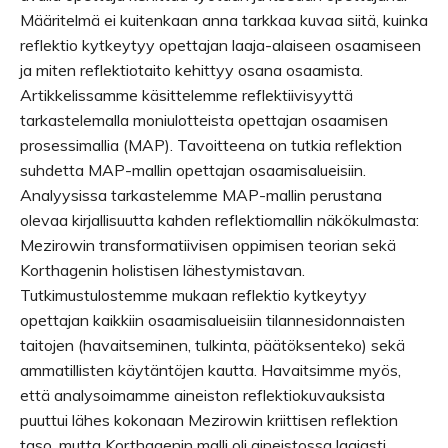
Määritelmä ei kuitenkaan anna tarkkaa kuvaa siitä, kuinka
reflektio kytkeytyy opettajan laaja-alaiseen osaamiseen
ja miten reflektiotaito kehittyy osana osaamista.
Artikkelissamme käsittelemme reflektiivisyyttä
tarkastelemalla moniulotteista opettajan osaamisen
prosessimallia (MAP). Tavoitteena on tutkia reflektion
suhdetta MAP-mallin opettajan osaamisalueisiin.
Analyysissa tarkastelemme MAP-mallin perustana
olevaa kirjallisuutta kahden reflektiomallin näkökulmasta:
Mezirowin transformatiivisen oppimisen teorian sekä
Korthagenin holistisen lähestymistavan.
Tutkimustulostemme mukaan reflektio kytkeytyy
opettajan kaikkiin osaamisalueisiin tilannesidonnaisten
taitojen (havaitseminen, tulkinta, päätöksenteko) sekä
ammatillisten käytäntöjen kautta. Havaitsimme myös,
että analysoimamme aineiston reflektiokuvauksista
puuttui lähes kokonaan Mezirowin kriittisen reflektion
taso, mutta Korthagenin malli oli aineistossa laajasti