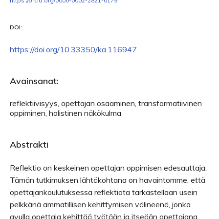
https://orcid.org/0000-0002-2821-0179
DOI:
https://doi.org/10.33350/ka.116947
Avainsanat:
reflektiivisyys, opettajan osaaminen, transformatiivinen
oppiminen, holistinen näkökulma
Abstrakti
Reflektio on keskeinen opettajan oppimisen edesauttaja.
Tämän tutkimuksen lähtökohtana on havaintomme, että
opettajankoulutuksessa reflektiota tarkastellaan usein
pelkkänä ammatillisen kehittymisen välineenä, jonka
avulla opettaja kehittää työtään ja itseään opettajana.