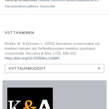
Tämä työ on lisensoitu
Creative Commons Nimeä-EiMuutoksia 4.0
Kansainvälinen Julkinen -lisenssillä
.
VIITTAAMINEN
Körkkö, M., & Ketonen, L. (2023). Itsenäinen osaamisalue vai
kaikkien taitojen äiti: Reflektiivisyyden merkitys opettajan
osaamiselle.
Kasvatus & Aika
,
17
(1), 184–202.
https://doi.org/10.33350/ka.116947
VIITTAUSMUODOT