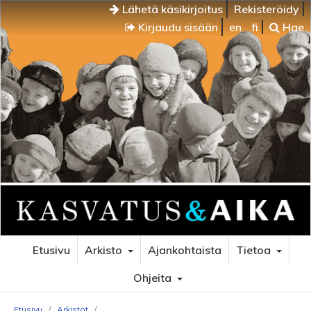
Lähetä käsikirjoitus
Rekisteröidy
Kirjaudu sisään
en
fi
Hae
Etusivu
Arkisto
Ajankohtaista
Tietoa
Ohjeita
Etusivu
/
Arkistot
/