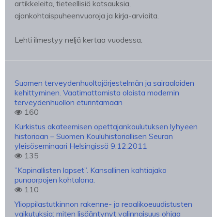
artikkeleita, tieteellisiä katsauksia,
ajankohtaispuheenvuoroja ja kirja-arvioita.
Lehti ilmestyy neljä kertaa vuodessa.
Suomen terveydenhuoltojärjestelmän ja sairaaloiden
kehittyminen. Vaatimattomista oloista modernin
terveydenhuollon eturintamaan
160
Kurkistus akateemisen opettajankoulutuksen lyhyeen
historiaan – Suomen Kouluhistoriallisen Seuran
yleisöseminaari Helsingissä 9.12.2011
135
”Kapinallisten lapset”. Kansallinen kahtiajako
punaorpojen kohtalona.
110
Ylioppilastutkinnon rakenne- ja reaalikoeuudistusten
vaikutuksia: miten lisääntynyt valinnaisuus ohjaa