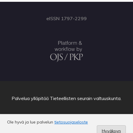
eISSN 1797-2299
Palvelua ylläpitää
Tieteellisten seurain valtuuskunta
.
Ole hyvä ja lue palvelun
tietosuojaseloste
Hyväksyn