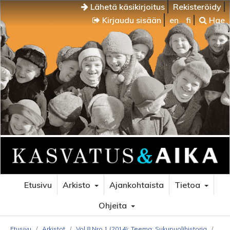
Lähetä käsikirjoitus
Rekisteröidy
Kirjaudu sisään
en
fi
Hae
Etusivu
Arkisto
Ajankohtaista
Tietoa
Ohjeita
Etusivu
/
Arkistot
/
Vol 8 Nro 1 (2014): Teema: Sukupuolihistoria
/