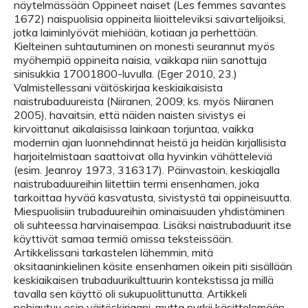
näytelmässään Oppineet naiset (Les femmes savantes
1672) naispuolisia oppineita liioitteleviksi saivartelijoiksi,
jotka laiminlyövät miehiään, kotiaan ja perhettään.
Kielteinen suhtautuminen on monesti seurannut myös
myöhempiä oppineita naisia, vaikkapa niin sanottuja
sinisukkia 17001800-luvulla. (Eger 2010, 23.)
Valmistellessani väitöskirjaa keskiaikaisista
naistrubaduureista (Niiranen, 2009; ks. myös Niiranen
2005), havaitsin, että näiden naisten sivistys ei
kirvoittanut aikalaisissa lainkaan torjuntaa, vaikka
modernin ajan luonnehdinnat heistä ja heidän kirjallisista
harjoitelmistaan saattoivat olla hyvinkin vähätteleviä
(esim. Jeanroy 1973, 316317). Päinvastoin, keskiajalla
naistrubaduureihin liitettiin termi ensenhamen, joka
tarkoittaa hyvää kasvatusta, sivistystä tai oppineisuutta.
Miespuolisiin trubaduureihin ominaisuuden yhdistäminen
oli suhteessa harvinaisempaa. Lisäksi naistrubaduurit itse
käyttivät samaa termiä omissa teksteissään.
Artikkelissani tarkastelen lähemmin, mitä
oksitaaninkielinen käsite ensenhamen oikein piti sisällään
keskiaikaisen trubaduurikulttuurin kontekstissa ja millä
tavalla sen käyttö oli sukupuolittunutta. Artikkeli
pohjautuu osin väitöskirjaani, mutta pyrkii käsittelemään