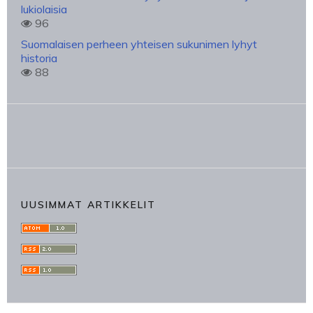
lukiolaisia
96
Suomalaisen perheen yhteisen sukunimen lyhyt
historia
88
UUSIMMAT ARTIKKELIT