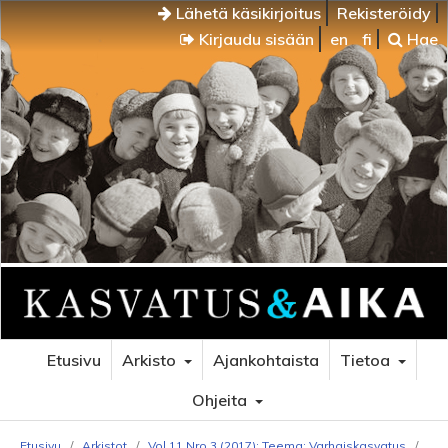
Lähetä käsikirjoitus
Rekisteröidy
Kirjaudu sisään
en
fi
Hae
Etusivu
Arkisto
Ajankohtaista
Tietoa
Ohjeita
Etusivu
/
Arkistot
/
Vol 11 Nro 3 (2017): Teema: Varhaiskasvatus
/