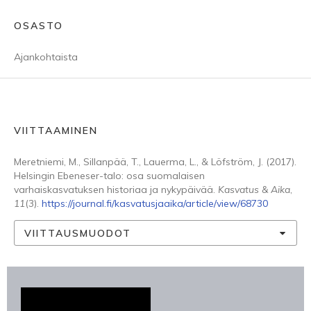
OSASTO
Ajankohtaista
VIITTAAMINEN
Meretniemi, M., Sillanpää, T., Lauerma, L., & Löfström, J. (2017).
Helsingin Ebeneser-talo: osa suomalaisen
varhaiskasvatuksen historiaa ja nykypäivää.
Kasvatus & Aika
,
11
(3).
https://journal.fi/kasvatusjaaika/article/view/68730
VIITTAUSMUODOT