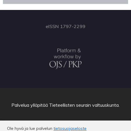
eISSN 1797-2299
Palvelua ylläpitää
Tieteellisten seurain valtuuskunta
.
Ole hyvä ja lue palvelun
tietosuojaseloste