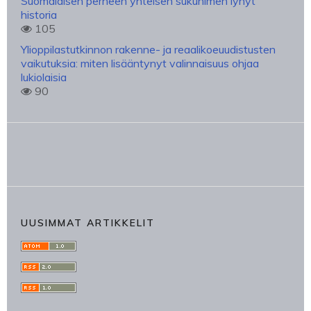
Suomalaisen perheen yhteisen sukunimen lyhyt
historia
105
Ylioppilastutkinnon rakenne- ja reaalikoeuudistusten
vaikutuksia: miten lisääntynyt valinnaisuus ohjaa
lukiolaisia
90
UUSIMMAT ARTIKKELIT