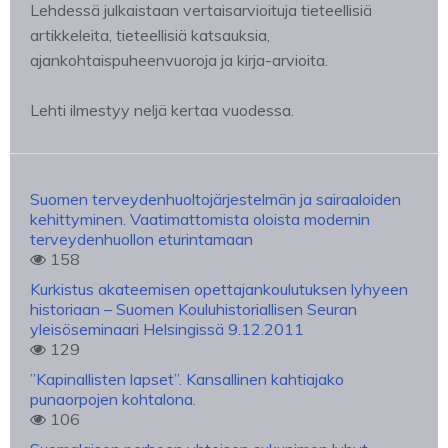
Lehdessä julkaistaan vertaisarvioituja tieteellisiä
artikkeleita, tieteellisiä katsauksia,
ajankohtaispuheenvuoroja ja kirja-arvioita.
Lehti ilmestyy neljä kertaa vuodessa.
Suomen terveydenhuoltojärjestelmän ja sairaaloiden
kehittyminen. Vaatimattomista oloista modernin
terveydenhuollon eturintamaan
158
Kurkistus akateemisen opettajankoulutuksen lyhyeen
historiaan – Suomen Kouluhistoriallisen Seuran
yleisöseminaari Helsingissä 9.12.2011
129
”Kapinallisten lapset”. Kansallinen kahtiajako
punaorpojen kohtalona.
106