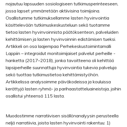
nojautuu lapsuuden sosiologiseen tutkimusperinteeseen,
jossa lapset ymmärretään aktiivisina toimijoina.
Osallistumme tutkimuksellamme lasten hyvinvointia
käsittelevään tutkimuskeskusteluun sekä tuotamme
tietoa lasten hyvinvoinnista päätöksenteon, palveluiden
kehittämisen ja lasten hyvinvoinnin edistämisen tueksi.
Artikkeli on osa laajempaa Perhekeskustoimintamalli
Lappiin – integroidut monitoimijaiset palvelut perheille -
hanketta (2017–2018), jonka tavoitteena oli kehittää
lapsiperheille suunnattuja hyvinvointia tukevia palveluja
sekä tuottaa tutkimustietoa kehittämistyöhön.
Artikkelissa analysoimme päiväkodeissa ja kouluissa
kerättyjä lasten ryhmä- ja parihaastatteluaineistoja, joihin
osallistui yhteensä 115 lasta.
Muodostimme narratiivisen sisällönanalyysin perusteella
neljä narratiivia, joista lasten hyvinvointi rakentuu: 1)