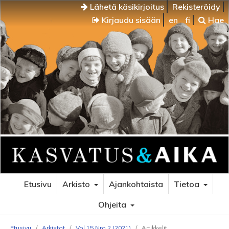
Lähetä käsikirjoitus
Rekisteröidy
Kirjaudu sisään
en
fi
Hae
Etusivu
Arkisto
Ajankohtaista
Tietoa
Ohjeita
Etusivu
/
Arkistot
/
Vol 15 Nro 2 (2021)
/
Artikkelit