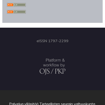
eISSN 1797-2299
Palvelua ylläpitää
Tieteellisten seurain valtuuskunta
.