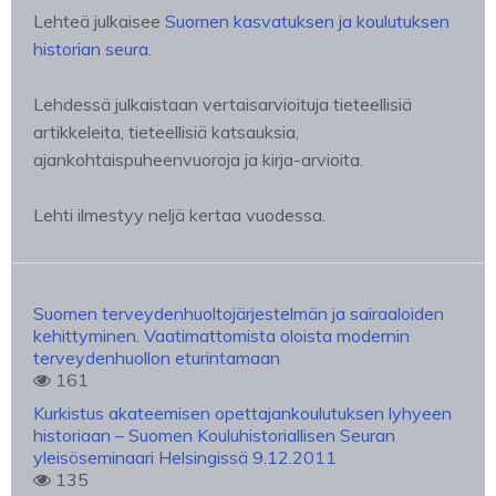
Lehteä julkaisee
Suomen kasvatuksen ja koulutuksen
historian seura
.
Lehdessä julkaistaan vertaisarvioituja tieteellisiä
artikkeleita, tieteellisiä katsauksia,
ajankohtaispuheenvuoroja ja kirja-arvioita.
Lehti ilmestyy neljä kertaa vuodessa.
Suomen terveydenhuoltojärjestelmän ja sairaaloiden
kehittyminen. Vaatimattomista oloista modernin
terveydenhuollon eturintamaan
161
Kurkistus akateemisen opettajankoulutuksen lyhyeen
historiaan – Suomen Kouluhistoriallisen Seuran
yleisöseminaari Helsingissä 9.12.2011
135