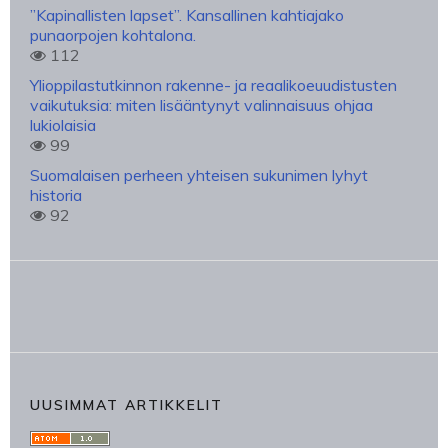
”Kapinallisten lapset”. Kansallinen kahtiajako
punaorpojen kohtalona.
112
Ylioppilastutkinnon rakenne- ja reaalikoeuudistusten
vaikutuksia: miten lisääntynyt valinnaisuus ohjaa
lukiolaisia
99
Suomalaisen perheen yhteisen sukunimen lyhyt
historia
92
UUSIMMAT ARTIKKELIT