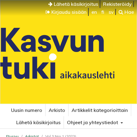
Lähetä käsikirjoitus
Rekisteröidy
Kirjaudu sisään
en
fi
sv
Hae
Uusin numero
Arkisto
Artikkelit kategorioittain
Lähetä käsikirjoitus
Ohjeet ja yhteystiedot
Etusivu
/
Arkistot
/
Vol 3 Nro 1 (2023)