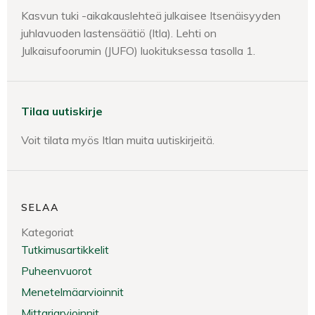
Kasvun tuki -aikakauslehteä julkaisee Itsenäisyyden
juhlavuoden lastensäätiö (Itla). Lehti on
Julkaisufoorumin (JUFO) luokituksessa tasolla 1.
Tilaa uutiskirje
Voit tilata myös Itlan muita uutiskirjeitä.
SELAA
Kategoriat
Tutkimusartikkelit
Puheenvuorot
Menetelmäarvioinnit
Mittariarvioinnit