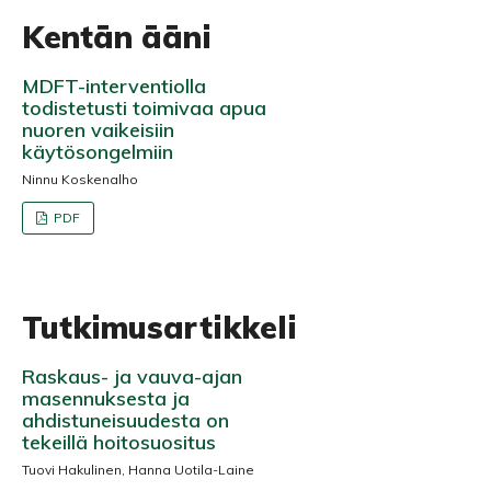
Kentän ääni
MDFT-interventiolla
todistetusti toimivaa apua
nuoren vaikeisiin
käytösongelmiin
Ninnu Koskenalho
PDF
Tutkimusartikkeli
Raskaus- ja vauva-ajan
masennuksesta ja
ahdistuneisuudesta on
tekeillä hoitosuositus
Tuovi Hakulinen, Hanna Uotila-Laine