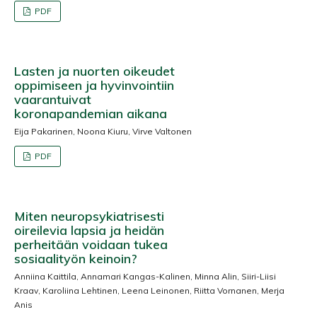
PDF
Lasten ja nuorten oikeudet
oppimiseen ja hyvinvointiin
vaarantuivat
koronapandemian aikana
Eija Pakarinen, Noona Kiuru, Virve Valtonen
PDF
Miten neuropsykiatrisesti
oireilevia lapsia ja heidän
perheitään voidaan tukea
sosiaalityön keinoin?
Anniina Kaittila, Annamari Kangas-Kalinen, Minna Alin, Siiri-Liisi
Kraav, Karoliina Lehtinen, Leena Leinonen, Riitta Vornanen, Merja
Anis