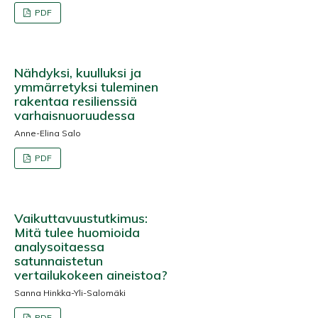
PDF
Nähdyksi, kuulluksi ja
ymmärretyksi tuleminen
rakentaa resilienssiä
varhaisnuoruudessa
Anne-Elina Salo
PDF
Vaikuttavuustutkimus:
Mitä tulee huomioida
analysoitaessa
satunnaistetun
vertailukokeen aineistoa?
Sanna Hinkka-Yli-Salomäki
PDF