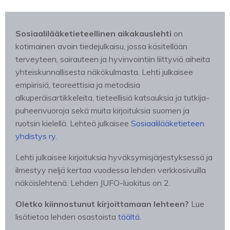
Sosiaalilääketieteellinen aikakauslehti
on
kotimainen avoin tiedejulkaisu, jossa käsitellään
terveyteen, sairauteen ja hyvinvointiin liittyviä aiheita
yhteiskunnallisesta näkökulmasta. Lehti julkaisee
empiirisiä, teoreettisia ja metodisia
alkuperäisartikkeleita, tieteellisiä katsauksia ja tutkija-
puheenvuoroja sekä muita kirjoituksia suomen ja
ruotsin kielellä. Lehteä julkaisee
Sosiaalilääketieteen
yhdistys ry.
Lehti julkaisee kirjoituksia hyväksymisjärjestyksessä ja
ilmestyy neljä kertaa vuodessa lehden verkkosivuilla
näköislehtenä. Lehden JUFO-luokitus on 2.
Oletko kiinnostunut kirjoittamaan lehteen?
Lue
lisätietoa lehden osastoista
täältä
.