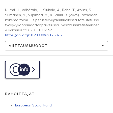
Nurmi, H., Vähätalo, L., Siukola, A., Reho, T., Atkins, S.,
Sumanen, M., Viljamaa, M., & Sauni, R. (2025). Potilaiden
kokema toimijuus perusterveydenhuollossa toteutetussa
työkykykoordinaattoripalvelussa.
Sosiaalilääketieteellinen
Aikakauslehti
,
62
(1), 138-152.
https://doi.org/10.23990/sa.125026
VIITTAUSMUODOT
C-info
RAHOITTAJAT
European Social Fund