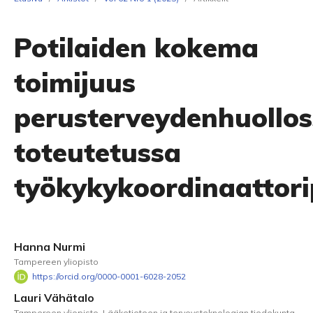
Potilaiden kokema
toimijuus
perusterveydenhuollo
toteutetussa
työkykykoordinaattori
Hanna Nurmi
Tampereen yliopisto
https://orcid.org/0000-0001-6028-2052
Lauri Vähätalo
Tampereen yliopisto, Lääketieteen ja terveysteknologian tiedekunta