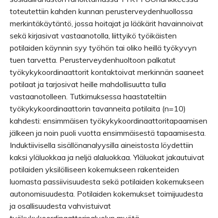
toteutettiin kahden kunnan perusterveydenhuollossa
merkintäkäytäntö, jossa hoitajat ja lääkärit havainnoivat
sekä kirjasivat vastaanotolla, liittyikö työikäisten
potilaiden käynnin syy työhön tai oliko heillä työkyvyn
tuen tarvetta. Perusterveydenhuoltoon palkatut
työkykykoordinaattorit kontaktoivat merkinnän saaneet
potilaat ja tarjosivat heille mahdollisuutta tulla
vastaanotolleen. Tutkimuksessa haastateltiin
työkykykoordinaattorin tavanneita potilaita (n=10)
kahdesti: ensimmäisen työkykykoordinaattoritapaamisen
jälkeen ja noin puoli vuotta ensimmäisestä tapaamisesta.
Induktiivisella sisällönanalyysilla aineistosta löydettiin
kaksi yläluokkaa ja neljä alaluokkaa. Yläluokat jakautuivat
potilaiden yksilölliseen kokemukseen rakenteiden
luomasta passiivisuudesta sekä potilaiden kokemukseen
autonomisuudesta. Potilaiden kokemukset toimijuudesta
ja osallisuudesta vahvistuivat
työkykykoordinaattoripalvelun myötä.