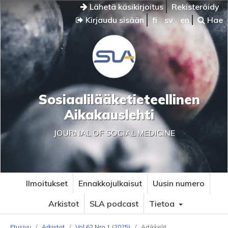
Lähetä käsikirjoitus
Rekisteröidy
Kirjaudu sisään
fi
sv
en
Hae
Sosiaalilääketieteellinen
Aikakauslehti
JOURNAL OF SOCIAL MEDICINE
Ilmoitukset
Ennakkojulkaisut
Uusin numero
Arkistot
SLA podcast
Tietoa
Etusivu
/
Arkistot
/
Vol 62 Nro 1 (2025)
/
Artikkelit