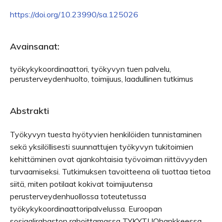
https://doi.org/10.23990/sa.125026
Avainsanat:
työkykykoordinaattori, työkyvyn tuen palvelu,
perusterveydenhuolto, toimijuus, laadullinen tutkimus
Abstrakti
Työkyvyn tuesta hyötyvien henkilöiden tunnistaminen
sekä yksilöllisesti suunnattujen työkyvyn tukitoimien
kehittäminen ovat ajankohtaisia työvoiman riittävyyden
turvaamiseksi. Tutkimuksen tavoitteena oli tuottaa tietoa
siitä, miten potilaat kokivat toimijuutensa
perusterveydenhuollossa toteutetussa
työkykykoordinaattoripalvelussa. Euroopan
sosiaalirahaston rahoittamassa TYKYTUOhankkeessa