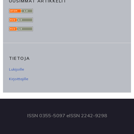
UUSIMMAT ARTIKKELIT
TIETOJA
Lukijoille
Kirjoittajille
ISSN 0355-5097 eISSN 2242-9298