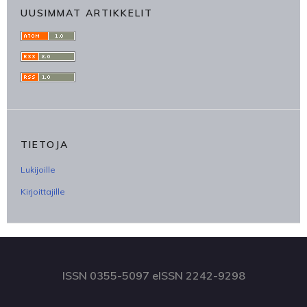
UUSIMMAT ARTIKKELIT
TIETOJA
Lukijoille
Kirjoittajille
ISSN 0355-5097 eISSN 2242-9298