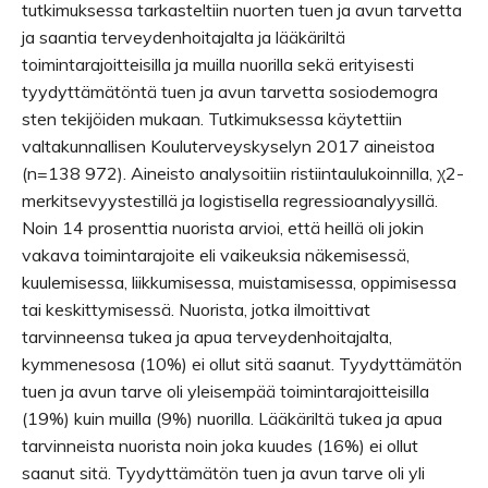
tutkimuksessa tarkasteltiin nuorten tuen ja avun tarvetta
ja saantia terveydenhoitajalta ja lääkäriltä
toimintarajoitteisilla ja muilla nuorilla sekä erityisesti
tyydyttämätöntä tuen ja avun tarvetta sosiodemogra
sten tekijöiden mukaan. Tutkimuksessa käytettiin
valtakunnallisen Kouluterveyskyselyn 2017 aineistoa
(n=138 972). Aineisto analysoitiin ristiintaulukoinnilla, χ2-
merkitsevyystestillä ja logistisella regressioanalyysillä.
Noin 14 prosenttia nuorista arvioi, että heillä oli jokin
vakava toimintarajoite eli vaikeuksia näkemisessä,
kuulemisessa, liikkumisessa, muistamisessa, oppimisessa
tai keskittymisessä. Nuorista, jotka ilmoittivat
tarvinneensa tukea ja apua terveydenhoitajalta,
kymmenesosa (10%) ei ollut sitä saanut. Tyydyttämätön
tuen ja avun tarve oli yleisempää toimintarajoitteisilla
(19%) kuin muilla (9%) nuorilla. Lääkäriltä tukea ja apua
tarvinneista nuorista noin joka kuudes (16%) ei ollut
saanut sitä. Tyydyttämätön tuen ja avun tarve oli yli