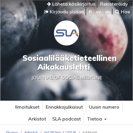
Lähetä käsikirjoitus
Rekisteröidy
Kirjaudu sisään
fi
sv
en
Hae
Sosiaalilääketieteellinen
Aikakauslehti
JOURNAL OF SOCIAL MEDICINE
Ilmoitukset
Ennakkojulkaisut
Uusin numero
Arkistot
SLA podcast
Tietoa
Etusivu
/
Arkistot
/
Vol 56 Nro 1 (2019)
/
Artikkelit