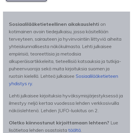
Sosiaalilääketieteellinen aikakauslehti
on
kotimainen avoin tiedejulkaisu, jossa käsitellään
terveyteen, sairauteen ja hyvinvointiin liittyviä aiheita
yhteiskunnallisesta näkökulmasta. Lehti julkaisee
empiirisiä, teoreettisia ja metodisia
alkuperäisartikkeleita, tieteellisiä katsauksia ja tutkija-
puheenvuoroja sekä muita kirjoituksia suomen ja
ruotsin kielellä. Lehteä julkaisee
Sosiaalilääketieteen
yhdistys ry.
Lehti julkaisee kirjoituksia hyväksymisjärjestyksessä ja
ilmestyy neljä kertaa vuodessa lehden verkkosivuilla
näköislehtenä. Lehden JUFO-luokitus on 2.
Oletko kiinnostunut kirjoittamaan lehteen?
Lue
lisätietoa lehden osastoista
täältä
.