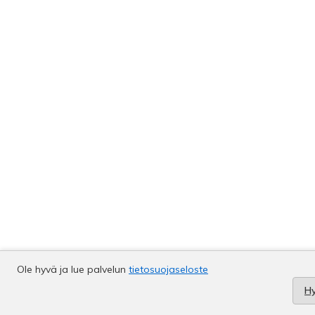
Ole hyvä ja lue palvelun
tietosuojaseloste
H