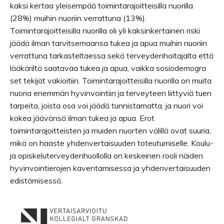
kaksi kertaa yleisempää toimintarajoitteisilla nuorilla
(28%) muihin nuoriin verrattuna (13%).
Toimintarajoitteisilla nuorilla oli yli kaksinkertainen riski
jäädä ilman tarvitsemaansa tukea ja apua muihin nuoriin
verrattuna tarkasteltaessa sekä terveydenhoitajalta että
lääkäriltä saatavaa tukea ja apua, vaikka sosiodemogra
set tekijät vakioitiin. Toimintarajoitteisilla nuorilla on muita
nuoria enemmän hyvinvointiin ja terveyteen liittyviä tuen
tarpeita, joista osa voi jäädä tunnistamatta, ja nuori voi
kokea jäävänsä ilman tukea ja apua. Erot
toimintarajoitteisten ja muiden nuorten välillä ovat suuria,
mikä on haaste yhdenvertaisuuden toteutumiselle. Koulu-
ja opiskeluterveydenhuollolla on keskeinen rooli näiden
hyvinvointierojen kaventamisessa ja yhdenvertaisuuden
edistämisessä.