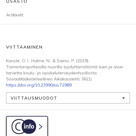
OSASTO
Artikkelit
VIITTAAMINEN
Kanste, O. I., Halme, N., & Sainio, P. (2019).
Toimintarajoitteisilla nuorilla tyydyttämätöntä tuen ja avun
tarvetta koulu- ja opiskeluterveydenhuollosta.
Sosiaalilääketieteellinen Aikakauslehti
,
56
(1).
https://doi.org/10.23990/sa.72989
VIITTAUSMUODOT
C-info