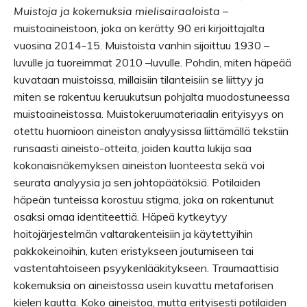
Muistoja ja kokemuksia mielisairaaloista
–
muistoaineistoon, joka on kerätty 90 eri kirjoittajalta
vuosina 2014-15. Muistoista vanhin sijoittuu 1930 –
luvulle ja tuoreimmat 2010 –luvulle. Pohdin, miten häpeää
kuvataan muistoissa, millaisiin tilanteisiin se liittyy ja
miten se rakentuu keruukutsun pohjalta muodostuneessa
muistoaineistossa. Muistokeruumateriaalin erityisyys on
otettu huomioon aineiston analyysissa liittämällä tekstiin
runsaasti aineisto-otteita, joiden kautta lukija saa
kokonaisnäkemyksen aineiston luonteesta sekä voi
seurata analyysia ja sen johtopäätöksiä. Potilaiden
häpeän tunteissa korostuu stigma, joka on rakentunut
osaksi omaa identiteettiä. Häpeä kytkeytyy
hoitojärjestelmän valtarakenteisiin ja käytettyihin
pakkokeinoihin, kuten eristykseen joutumiseen tai
vastentahtoiseen psyykenlääkitykseen. Traumaattisia
kokemuksia on aineistossa usein kuvattu metaforisen
kielen kautta. Koko aineistoa, mutta erityisesti potilaiden