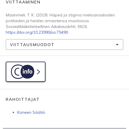
VIITTAAMINEN
Maanmieli, T. K. (2019). Häpeä ja stigma mielisairaaloiden
potilaiden ja heidän omaistensa muistoissa.
Sosiaalilääketieteellinen Aikakauslehti
,
56
(3).
https://doi.org/10.23990/sa.75490
VIITTAUSMUODOT
C-info
RAHOITTAJAT
Koneen Säätiö