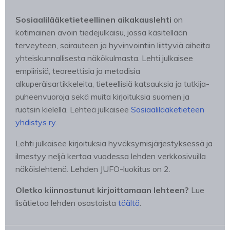
Sosiaalilääketieteellinen aikakauslehti
on
kotimainen avoin tiedejulkaisu, jossa käsitellään
terveyteen, sairauteen ja hyvinvointiin liittyviä aiheita
yhteiskunnallisesta näkökulmasta. Lehti julkaisee
empiirisiä, teoreettisia ja metodisia
alkuperäisartikkeleita, tieteellisiä katsauksia ja tutkija-
puheenvuoroja sekä muita kirjoituksia suomen ja
ruotsin kielellä. Lehteä julkaisee
Sosiaalilääketieteen
yhdistys ry.
Lehti julkaisee kirjoituksia hyväksymisjärjestyksessä ja
ilmestyy neljä kertaa vuodessa lehden verkkosivuilla
näköislehtenä. Lehden JUFO-luokitus on 2.
Oletko kiinnostunut kirjoittamaan lehteen?
Lue
lisätietoa lehden osastoista
täältä
.