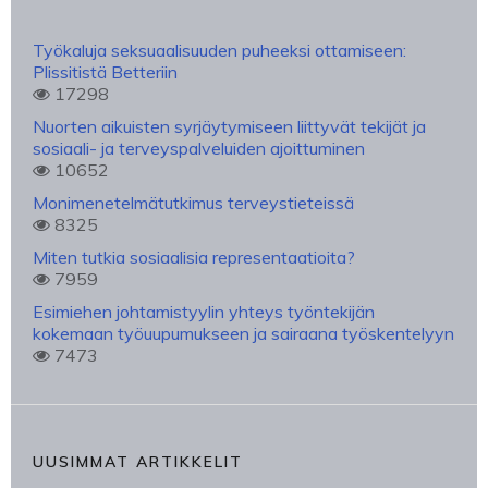
Työkaluja seksuaalisuuden puheeksi ottamiseen:
Plissitistä Betteriin
17298
Nuorten aikuisten syrjäytymiseen liittyvät tekijät ja
sosiaali- ja terveyspalveluiden ajoittuminen
10652
Monimenetelmätutkimus terveystieteissä
8325
Miten tutkia sosiaalisia representaatioita?
7959
Esimiehen johtamistyylin yhteys työntekijän
kokemaan työuupumukseen ja sairaana työskentelyyn
7473
UUSIMMAT ARTIKKELIT