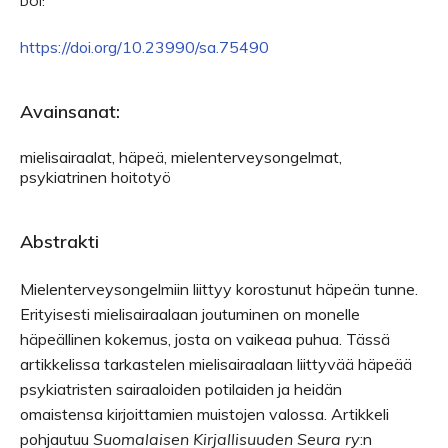
DOI:
https://doi.org/10.23990/sa.75490
Avainsanat:
mielisairaalat, häpeä, mielenterveysongelmat,
psykiatrinen hoitotyö
Abstrakti
Mielenterveysongelmiin liittyy korostunut häpeän tunne.
Erityisesti mielisairaalaan joutuminen on monelle
häpeällinen kokemus, josta on vaikeaa puhua. Tässä
artikkelissa tarkastelen mielisairaalaan liittyvää häpeää
psykiatristen sairaaloiden potilaiden ja heidän
omaistensa kirjoittamien muistojen valossa. Artikkeli
pohjautuu
Suomalaisen Kirjallisuuden Seura ry
:n