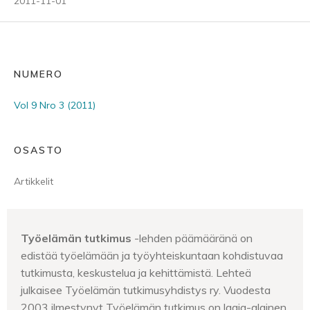
2011-11-01
NUMERO
Vol 9 Nro 3 (2011)
OSASTO
Artikkelit
Työelämän tutkimus
-lehden päämääränä on
edistää työelämään ja työyhteiskuntaan kohdistuvaa
tutkimusta, keskustelua ja kehittämistä. Lehteä
julkaisee Työelämän tutkimusyhdistys ry. Vuodesta
2003 ilmestynyt Työelämän tutkimus on laaja-alainen