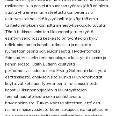
radikaalisti, kun palvelutaloudessa työntekijöiltä on alettu
vaatia yhä enemmän esteettistä kompetenssia,
esiintymistaitoa sekä kykyä hallita ja käyttää omia
tunteita yrityksen kannalta menestyksekkäällä tavalla.
Tämä tutkimus valottaa liikunnanohjaajien työtä
esiintymisenä, jossa keskeistä on työntekijän kyky
reﬂektoida omaa kehollista ilmaisua ja muokata
ruumistaan osana palvelukonseptia. Hyödyntämällä
Edmund Husserlin fenomenologista käsitystä ruumiin ja
kehon erosta, Judith Butlerin käsitystä
performatiivisuudesta sekä Erving Goﬀmanin käsitystä
esittämisestä, analysoin sitä, kuinka liikunnanohjaajat
käyttävät kehoaan työvälineenä. Tutkimusaineisto
koostuu liikunnanohjaajien ja liikuntayrittäjien
teemahaastatteluista sekä osallistuvasta
havainnoinnista. Tutkimuksessa oletetaan, että osa
ruumiin ilmaisevuudesta, kuten sukupuoli, ikä tai pituus, ei
ole suinkaan esittäjän itsensä hallittavissa. Aineiston