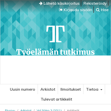
Lähetä käsikirjoitus
Rekisteröidy
Kirjaudu sisään
Hae
Uusin numero
Arkistot
Ilmoitukset
Tietoa
Tulevat artikkelit
Etusivu
/
Arkistot
/
Vol 9 Nro 3 (2011)
/
Artikkelit