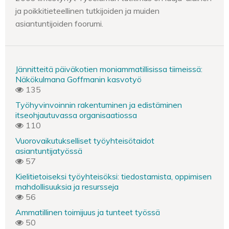
ja poikkitieteellinen tutkijoiden ja muiden
asiantuntijoiden foorumi.
Jännitteitä päiväkotien moniammatillisissa tiimeissä:
Näkökulmana Goffmanin kasvotyö
135
Työhyvinvoinnin rakentuminen ja edistäminen
itseohjautuvassa organisaatiossa
110
Vuorovaikutukselliset työyhteisötaidot
asiantuntijatyössä
57
Kielitietoiseksi työyhteisöksi: tiedostamista, oppimisen
mahdollisuuksia ja resursseja
56
Ammatillinen toimijuus ja tunteet työssä
50