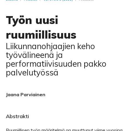
Työn uusi
ruumiillisuus
Liikunnanohjaajien keho
työvälineenä ja
performatiivisuuden pakko
palvelutyössä
Jaana Parviainen
Abstrakti
Ruumiillisen työn määritelmä on muuttunut viime vuosina