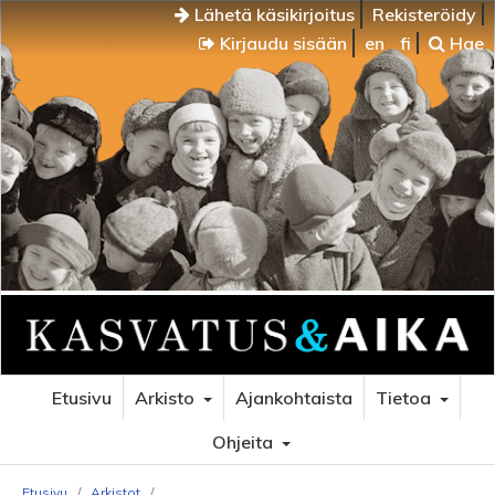
Lähetä käsikirjoitus
Rekisteröidy
Kirjaudu sisään
en
fi
Hae
Etusivu
Arkisto
Ajankohtaista
Tietoa
Ohjeita
Etusivu
/
Arkistot
/