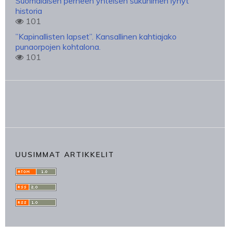
Suomalaisen perheen yhteisen sukunimen lyhyt
historia
101
”Kapinallisten lapset”. Kansallinen kahtiajako
punaorpojen kohtalona.
101
UUSIMMAT ARTIKKELIT