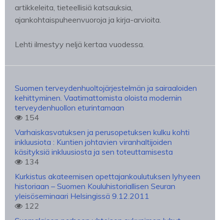
artikkeleita, tieteellisiä katsauksia,
ajankohtaispuheenvuoroja ja kirja-arvioita.
Lehti ilmestyy neljä kertaa vuodessa.
Suomen terveydenhuoltojärjestelmän ja sairaaloiden
kehittyminen. Vaatimattomista oloista modernin
terveydenhuollon eturintamaan
154
Varhaiskasvatuksen ja perusopetuksen kulku kohti
inkluusiota : Kuntien johtavien viranhaltijoiden
käsityksiä inkluusiosta ja sen toteuttamisesta
134
Kurkistus akateemisen opettajankoulutuksen lyhyeen
historiaan – Suomen Kouluhistoriallisen Seuran
yleisöseminaari Helsingissä 9.12.2011
122