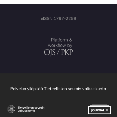
eISSN 1797-2299
Palvelua ylläpitää
Tieteellisten seurain valtuuskunta
.