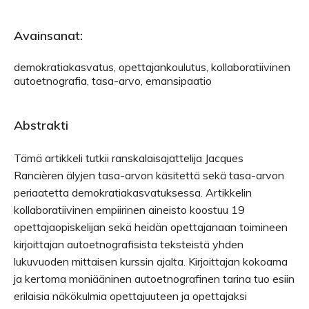
Avainsanat:
demokratiakasvatus, opettajankoulutus, kollaboratiivinen
autoetnografia, tasa-arvo, emansipaatio
Abstrakti
Tämä artikkeli tutkii ranskalaisajattelija Jacques
Rancièren älyjen tasa-arvon käsitettä sekä tasa-arvon
periaatetta demokratiakasvatuksessa. Artikkelin
kollaboratiivinen empiirinen aineisto koostuu 19
opettajaopiskelijan sekä heidän opettajanaan toimineen
kirjoittajan autoetnografisista teksteistä yhden
lukuvuoden mittaisen kurssin ajalta. Kirjoittajan kokoama
ja kertoma moniääninen autoetnografinen tarina tuo esiin
erilaisia näkökulmia opettajuuteen ja opettajaksi