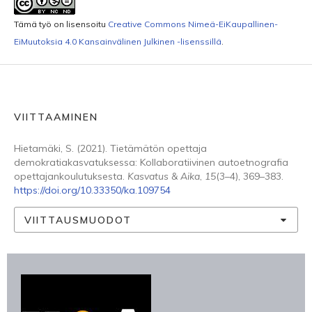
Tämä työ on lisensoitu
Creative Commons Nimeä-EiKaupallinen-
EiMuutoksia 4.0 Kansainvälinen Julkinen -lisenssillä
.
VIITTAAMINEN
Hietamäki, S. (2021). Tietämätön opettaja
demokratiakasvatuksessa: Kollaboratiivinen autoetnografia
opettajankoulutuksesta.
Kasvatus & Aika
,
15
(3–4), 369–383.
https://doi.org/10.33350/ka.109754
VIITTAUSMUODOT