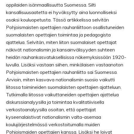
oppilaiden isänmaallisuutta Suomessa. Silti
kansallisuusaatetta ei hyväksytty aina luonnolliseksi
osaksi kouluopetusta. Tässä artikkelissa selvitän
Pohjoismaisten opettajien rauhanliittoon osallistuneiden
suomalaisten opettajien toimintaa ja pedagogista
ajattelua. Selvitän, miten liiton suomalaiset opettajat
näkivät nationalismin ja kansainvälisyyden suhteen
heidän rauhankasvatuksellisissa näkemyksissään 1920-
luvulla. Lisäksi vastaan siihen, minkälaisen vastaanoton
Pohjoismaisten opettajien rauhanliitto sai Suomessa.
Arvioin, miten kasvava nationalismin suosio vaikutti
liitossa toimineiden suomalaisten opettajien ajatteluun.
Tutkimalla liitossa vaikuttaneiden opettajien ajattelua
diskurssianalyysilla ja toimintaa kvalitatiivisella
verkostoanalyysilla osoitan, että opettajat
kyseenalaistivat nationalismin valta-asemaa
koulujärjestelmässä verkostoitumalla muiden
Pohjoismaiden opettajien kanssa. Lisäksi he loivat