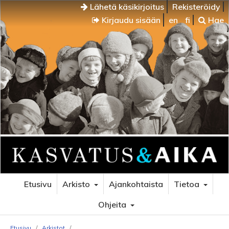
Lähetä käsikirjoitus
Rekisteröidy
Kirjaudu sisään
en
fi
Hae
Etusivu
Arkisto
Ajankohtaista
Tietoa
Ohjeita
Etusivu
/
Arkistot
/