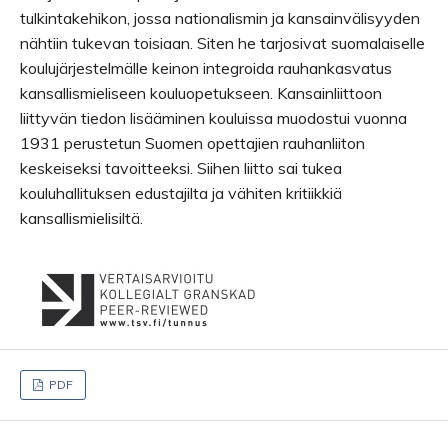
tulkintakehikon, jossa nationalismin ja kansainvälisyyden
nähtiin tukevan toisiaan. Siten he tarjosivat suomalaiselle
koulujärjestelmälle keinon integroida rauhankasvatus
kansallismieliseen kouluopetukseen. Kansainliittoon
liittyvän tiedon lisääminen kouluissa muodostui vuonna
1931 perustetun Suomen opettajien rauhanliiton
keskeiseksi tavoitteeksi. Siihen liitto sai tukea
kouluhallituksen edustajilta ja vähiten kritiikkiä
kansallismielisiltä.
PDF