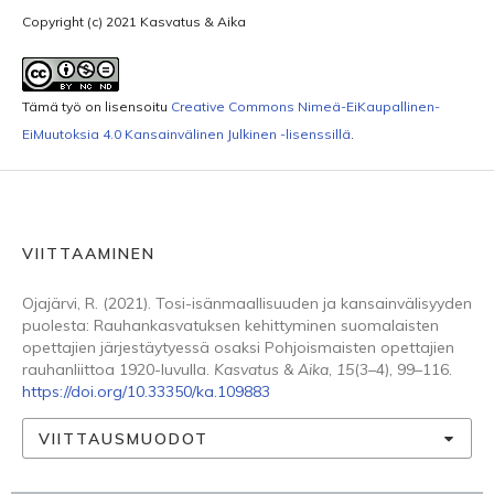
Copyright (c) 2021 Kasvatus & Aika
Tämä työ on lisensoitu
Creative Commons Nimeä-EiKaupallinen-
EiMuutoksia 4.0 Kansainvälinen Julkinen -lisenssillä
.
VIITTAAMINEN
Ojajärvi, R. (2021). Tosi-isänmaallisuuden ja kansainvälisyyden
puolesta: Rauhankasvatuksen kehittyminen suomalaisten
opettajien järjestäytyessä osaksi Pohjoismaisten opettajien
rauhanliittoa 1920-luvulla.
Kasvatus & Aika
,
15
(3–4), 99–116.
https://doi.org/10.33350/ka.109883
VIITTAUSMUODOT