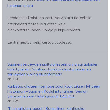
historian seura
.
Lehdessä julkaistaan vertaisarvioituja tieteellisiä
artikkeleita, tieteellisiä katsauksia,
ajankohtaispuheenvuoroja ja kirja-arvioita.
Lehti ilmestyy neljä kertaa vuodessa.
Suomen terveydenhuoltojärjestelmän ja sairaaloiden
kehittyminen. Vaatimattomista oloista modernin
terveydenhuollon eturintamaan
158
Kurkistus akateemisen opettajankoulutuksen lyhyeen
historiaan – Suomen Kouluhistoriallisen Seuran
yleisöseminaari Helsingissä 9.12.2011
129
”Kapinallisten lapset”. Kansallinen kahtiajako