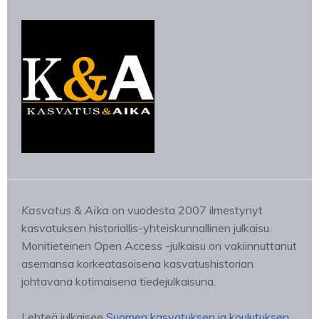
Kasvatus & Aika
on vuodesta 2007 ilmestynyt
kasvatuksen historiallis-yhteiskunnallinen julkaisu.
Monitieteinen Open Access -julkaisu on vakiinnuttanut
asemansa korkeatasoisena kasvatushistorian
johtavana kotimaisena tiedejulkaisuna.
Lehteä julkaisee
Suomen kasvatuksen ja koulutuksen