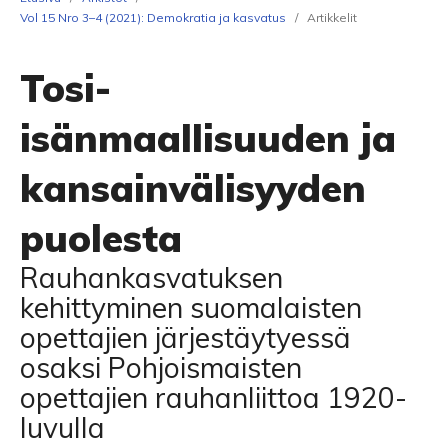
Vol 15 Nro 3–4 (2021): Demokratia ja kasvatus
/
Artikkelit
Tosi-
isänmaallisuuden ja
kansainvälisyyden
puolesta
Rauhankasvatuksen
kehittyminen suomalaisten
opettajien järjestäytyessä
osaksi Pohjoismaisten
opettajien rauhanliittoa 1920-
luvulla